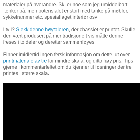
materialer på hverandre. Ski er noe som jeg umiddelbart
tenker på, men potensialet er stort med tanke på møbler,
sykkelrammer etc, spesiallaget interiør osv
I tvil?
Sjekk denne høytaleren
, der chassiet er printet. Skulle
den vært produsert på mer tradisjonelt vis måtte denne
freses i to deler og deretter sammenføyes.
Finner imidlertid ingen fersk informasjon om dette, ut over
printmateriale av tre
for mindre skala, og ditto høy pris. Tips
gjerne i kommentarfeltet om du kjenner til løsninger der tre
printes i større skala.