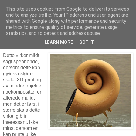
This site uses cookies from Google to deliver its services
Arkitektur & Miljøteknologi
and to analyze traffic. Your IP address and user-agent are
shared with Google along with performance and security
metrics to ensure quality of service, generate usage
statistics, and to detect and address abuse.
29 april 2015
3D-printing av treverk
LEARN MORE
GOT IT
Dette virker mildt
sagt spennende,
dersom dette kan
gjøres i større
skala. 3D-printing
av mindre objekter
i trekompositter er
allerede mulig,
men det er først i
større skala dette
virkelig blir
interessant, ikke
minst dersom en
kan printe ulike