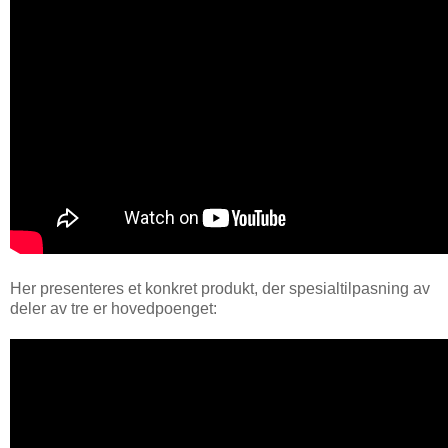
Her presenteres et konkret produkt, der spesialtilpasning av
deler av tre er hovedpoenget: