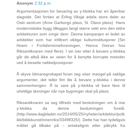
Anonym
2:32 p.m.
Argumentasjonen for bevaring av y-blokka har en åpenbar
slagside. Det forties at Erling Viksjø ødela store deler av
Oslo sentrum (Arne Garborgs plass, St. Olavs plass). Hans
modernistiske bygg tillegges langt større vekt enn den eldre
arkitekturen som omgir dem. Denne kampanjen er ledet av
arkitekter som har infiltrert viktige kulturinstitusjoner (Siri
Hoem i Fortidsminneforeningen, Hanna Geiran hos
Riksantikvaren med flere). I sin iver etter å bevare y-blokka
går de altså ikke av veien for å benytte korrupte metoder
ved å besette nøkkelposisjoner.
Å skyve klimaregnskapet foran seg viser mangel på saklige
argumenter, det teller fint lite å bevare y-blokka i denne
sammenhengen. Å ta vare på y-blokka vil bare føre til
uheldige løsninger når nye bygninger skal på plass.
Riksantikvaren sa seg tilfreds med beslutningen om å rive
y-blokka da denne beslutningen forelå.
(http://www.dagbladet.no/2014/05/25/nyheter/arkitektur/polit
ikk/bildekunst/innenriks/33498325/). Dette har han tydeligvis
måttet gå tilbake på – antakeligvis etter påtrykk fra