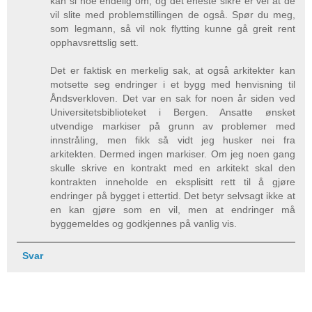
kan si noe endelig om, og det eneste sikre er vel at de
vil slite med problemstillingen de også. Spør du meg,
som legmann, så vil nok flytting kunne gå greit rent
opphavsrettslig sett.
Det er faktisk en merkelig sak, at også arkitekter kan
motsette seg endringer i et bygg med henvisning til
Åndsverkloven. Det var en sak for noen år siden ved
Universitetsbiblioteket i Bergen. Ansatte ønsket
utvendige markiser på grunn av problemer med
innstråling, men fikk så vidt jeg husker nei fra
arkitekten. Dermed ingen markiser. Om jeg noen gang
skulle skrive en kontrakt med en arkitekt skal den
kontrakten inneholde en eksplisitt rett til å gjøre
endringer på bygget i ettertid. Det betyr selvsagt ikke at
en kan gjøre som en vil, men at endringer må
byggemeldes og godkjennes på vanlig vis.
Svar