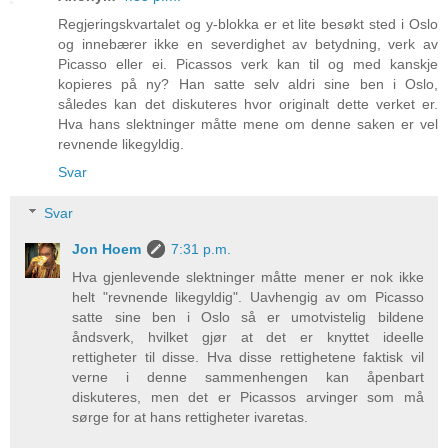
Regjeringskvartalet og y-blokka er et lite besøkt sted i Oslo
og innebærer ikke en severdighet av betydning, verk av
Picasso eller ei. Picassos verk kan til og med kanskje
kopieres på ny? Han satte selv aldri sine ben i Oslo,
således kan det diskuteres hvor originalt dette verket er.
Hva hans slektninger måtte mene om denne saken er vel
revnende likegyldig.
Svar
Svar
Jon Hoem
7:31 p.m.
Hva gjenlevende slektninger måtte mener er nok ikke
helt "revnende likegyldig". Uavhengig av om Picasso
satte sine ben i Oslo så er umotvistelig bildene
åndsverk, hvilket gjør at det er knyttet ideelle
rettigheter til disse. Hva disse rettighetene faktisk vil
verne i denne sammenhengen kan åpenbart
diskuteres, men det er Picassos arvinger som må
sørge for at hans rettigheter ivaretas.