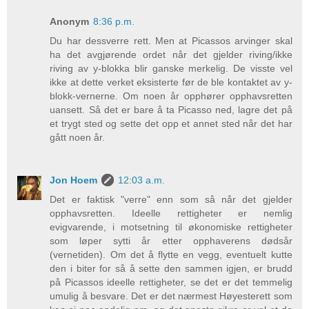
Anonym
8:36 p.m.
Du har dessverre rett. Men at Picassos arvinger skal
ha det avgjørende ordet når det gjelder riving/ikke
riving av y-blokka blir ganske merkelig. De visste vel
ikke at dette verket eksisterte før de ble kontaktet av y-
blokk-vernerne. Om noen år opphører opphavsretten
uansett. Så det er bare å ta Picasso ned, lagre det på
et trygt sted og sette det opp et annet sted når det har
gått noen år.
Jon Hoem
12:03 a.m.
Det er faktisk "verre" enn som så når det gjelder
opphavsretten. Ideelle rettigheter er nemlig
evigvarende, i motsetning til økonomiske rettigheter
som løper sytti år etter opphaverens dødsår
(vernetiden). Om det å flytte en vegg, eventuelt kutte
den i biter for så å sette den sammen igjen, er brudd
på Picassos ideelle rettigheter, se det er det temmelig
umulig å besvare. Det er det nærmest Høyesterett som