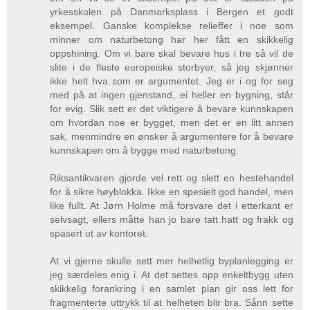
yrkesskolen på Danmarksplass i Bergen et godt
eksempel. Ganske komplekse relieffer i noe som
minner om naturbetong har her fått en skikkelig
oppshining. Om vi bare skal bevare hus i tre så vil de
slite i de fleste europeiske storbyer, så jeg skjønner
ikke helt hva som er argumentet. Jeg er i og for seg
med på at ingen gjenstand, ei heller en bygning, står
for evig. Slik sett er det viktigere å bevare kunnskapen
om hvordan noe er bygget, men det er en litt annen
sak, menmindre en ønsker å argumentere for å bevare
kunnskapen om å bygge med naturbetong.
Riksantikvaren gjorde vel rett og slett en hestehandel
for å sikre høyblokka. Ikke en spesielt god handel, men
like fullt. At Jørn Holme må forsvare det i etterkant er
selvsagt, ellers måtte han jo bare tatt hatt og frakk og
spasert ut av kontoret.
At vi gjerne skulle sett mer helhetlig byplanlegging er
jeg særdeles enig i. At det settes opp enkeltbygg uten
skikkelig forankring i en samlet plan gir oss lett for
fragmenterte uttrykk til at helheten blir bra. Sånn sette