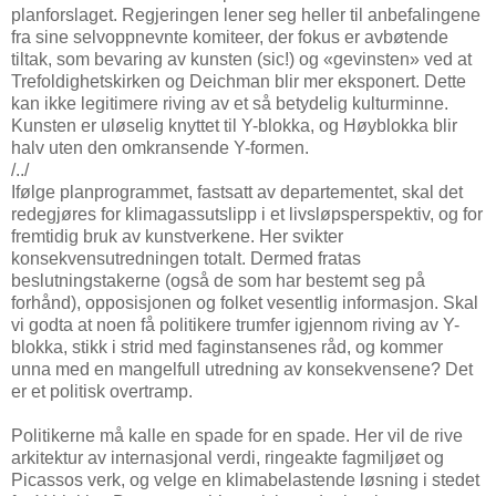
planforslaget. Regjeringen lener seg heller til anbefalingene
fra sine selvoppnevnte komiteer, der fokus er avbøtende
tiltak, som bevaring av kunsten (sic!) og «gevinsten» ved at
Trefoldighetskirken og Deichman blir mer eksponert. Dette
kan ikke legitimere riving av et så betydelig kulturminne.
Kunsten er uløselig knyttet til Y-blokka, og Høyblokka blir
halv uten den omkransende Y-formen.
/../
Ifølge planprogrammet, fastsatt av departementet, skal det
redegjøres for klimagassutslipp i et livsløpsperspektiv, og for
fremtidig bruk av kunstverkene. Her svikter
konsekvensutredningen totalt. Dermed fratas
beslutningstakerne (også de som har bestemt seg på
forhånd), opposisjonen og folket vesentlig informasjon. Skal
vi godta at noen få politikere trumfer igjennom riving av Y-
blokka, stikk i strid med faginstansenes råd, og kommer
unna med en mangelfull utredning av konsekvensene? Det
er et politisk overtramp.
Politikerne må kalle en spade for en spade. Her vil de rive
arkitektur av internasjonal verdi, ringeakte fagmiljøet og
Picassos verk, og velge en klimabelastende løsning i stedet