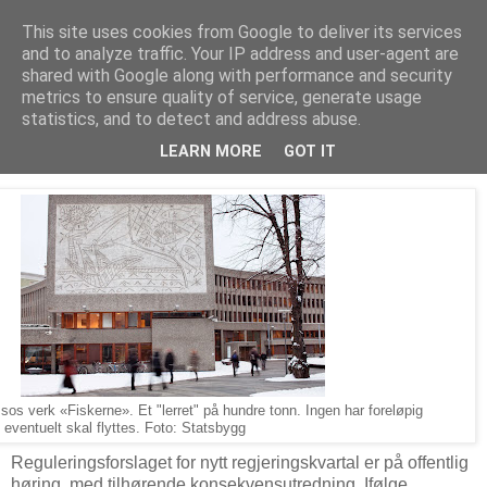
This site uses cookies from Google to deliver its services
Arkitektur & Miljøteknologi
and to analyze traffic. Your IP address and user-agent are
shared with Google along with performance and security
metrics to ensure quality of service, generate usage
statistics, and to detect and address abuse.
14 oktober 2016
Klimabløff om Y-blokka. La stå!
LEARN MORE
GOT IT
s verk «Fiskerne». Et "lerret" på hundre tonn. Ingen har foreløpig
 eventuelt skal flyttes. Foto: Statsbygg
Reguleringsforslaget for nytt regjeringskvartal er på offentlig
høring, med tilhørende konsekvensutredning. Ifølge