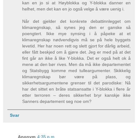
kan en jo si at Høyblokka og Y-blokka danner en
helhet, men det kan en jo også velge å være uenig i.
Når det gjelder det konkrete debattinnlegget om
klimaregnskap, så synes jeg den er ganske så
poengtert. Ikke mye synsing i å påpeke at et
klimaregnskap nødvendigvis må se på hele byggets
levetid. Her har noen rett og slett gjort for dårlig arbeid,
eller fått beskjed om å gjøre det. Jeg er med på at det
fint går an ikke å like Y-blokka. Det er også helt ok å
mene at den bør rives. Men da må ikke departementet
og Statsbygg komme med tulleargumenter. Skikkelig
klimaregnskap bør være på plass, og
sikkerhetsargumentene grenser til det parodiske: Nå
har det sittet en bråte statsansatte i Y-blokka i flere år
etter terroren – deres sikkerhet bryr kanskje ikke
Sanners departement seg noe om?
Svar
Anonym
4:35 p.m.