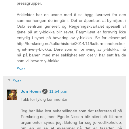
pressgrupper.
Arkitekter har en uvane med å se bygg løsrevet fra den
sammenhengen de inngår i. Det er åpenbart at bymiljøet i
Oslo sentrum generelt og Regjeringskvartalet spesielt vil
tjene på at y-blokka blir revet. Fagmiljøet er forøvrig ikke
entydig i synet på bevaring av y-blokka. Se for eksempel
http://forskning.no/kulturhistorie/2014/11/kulturminneforsker
-greit-rive-y-blokka. Dere som er for riving av y-blokka må
nå på banen med mer saklighet enn det vi har sett fra de
som vil bevare y-blokka.
Svar
Svar
Jon Hoem
11:54 p.m.
Takk for fyldig kommentar.
Jeg har ikke lest avhandlingen som det refereres til på
Forskning.no, men Egede-Nissen blir sitert på litt rare
argumenter synes jeg. Betong lar seg jo vedlikeholde,
om en vil se et eksempel på det er fasaden på