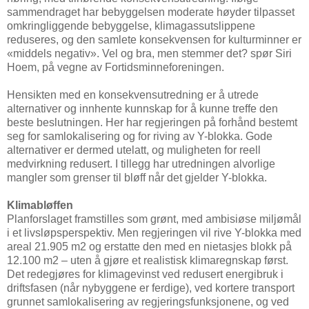
sammendraget har bebyggelsen moderate høyder tilpasset
omkringliggende bebyggelse, klimagassutslippene
reduseres, og den samlete konsekvensen for kulturminner er
«middels negativ». Vel og bra, men stemmer det? spør Siri
Hoem, på vegne av Fortidsminneforeningen.
Hensikten med en konsekvensutredning er å utrede
alternativer og innhente kunnskap for å kunne treffe den
beste beslutningen. Her har regjeringen på forhånd bestemt
seg for samlokalisering og for riving av Y-blokka. Gode
alternativer er dermed utelatt, og muligheten for reell
medvirkning redusert. I tillegg har utredningen alvorlige
mangler som grenser til bløff når det gjelder Y-blokka.
Klimabløffen
Planforslaget framstilles som grønt, med ambisiøse miljømål
i et livsløpsperspektiv. Men regjeringen vil rive Y-blokka med
areal 21.905 m2 og erstatte den med en nietasjes blokk på
12.100 m2 – uten å gjøre et realistisk klimaregnskap først.
Det redegjøres for klimagevinst ved redusert energibruk i
driftsfasen (når nybyggene er ferdige), ved kortere transport
grunnet samlokalisering av regjeringsfunksjonene, og ved