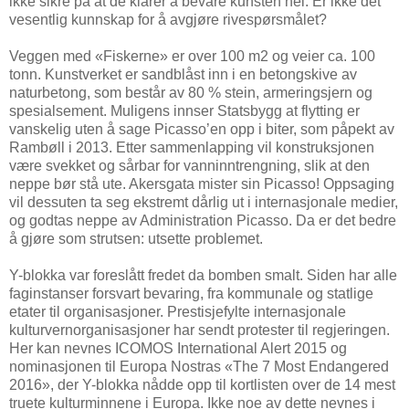
ikke sikre på at de klarer å bevare kunsten hel. Er ikke dét
vesentlig kunnskap for å avgjøre rivespørsmålet?
Veggen med «Fiskerne» er over 100 m2 og veier ca. 100
tonn. Kunstverket er sandblåst inn i en betongskive av
naturbetong, som består av 80 % stein, armeringsjern og
spesialsement. Muligens innser Statsbygg at flytting er
vanskelig uten å sage Picasso’en opp i biter, som påpekt av
Rambøll i 2013. Etter sammenlapping vil konstruksjonen
være svekket og sårbar for vanninntrengning, slik at den
neppe bør stå ute. Akersgata mister sin Picasso! Oppsaging
vil dessuten ta seg ekstremt dårlig ut i internasjonale medier,
og godtas neppe av Administration Picasso. Da er det bedre
å gjøre som strutsen: utsette problemet.
Y-blokka var foreslått fredet da bomben smalt. Siden har alle
faginstanser forsvart bevaring, fra kommunale og statlige
etater til organisasjoner. Prestisjefylte internasjonale
kulturvernorganisasjoner har sendt protester til regjeringen.
Her kan nevnes ICOMOS International Alert 2015 og
nominasjonen til Europa Nostras «The 7 Most Endangered
2016», der Y-blokka nådde opp til kortlisten over de 14 mest
truete kulturminnene i Europa. Ikke noe av dette nevnes i