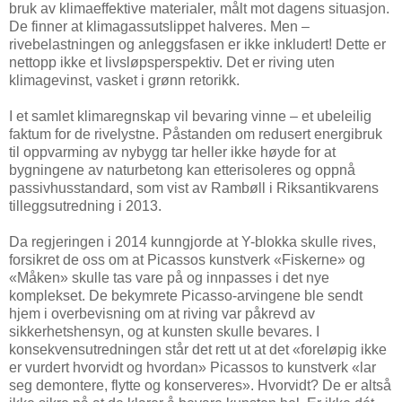
bruk av klimaeffektive materialer, målt mot dagens situasjon.
De finner at klimagassutslippet halveres. Men –
rivebelastningen og anleggsfasen er ikke inkludert! Dette er
nettopp ikke et livsløpsperspektiv. Det er riving uten
klimagevinst, vasket i grønn retorikk.
I et samlet klimaregnskap vil bevaring vinne – et ubeleilig
faktum for de rivelystne. Påstanden om redusert energibruk
til oppvarming av nybygg tar heller ikke høyde for at
bygningene av naturbetong kan etterisoleres og oppnå
passivhusstandard, som vist av Rambøll i Riksantikvarens
tilleggsutredning i 2013.
Da regjeringen i 2014 kunngjorde at Y-blokka skulle rives,
forsikret de oss om at Picassos kunstverk «Fiskerne» og
«Måken» skulle tas vare på og innpasses i det nye
komplekset. De bekymrete Picasso-arvingene ble sendt
hjem i overbevisning om at riving var påkrevd av
sikkerhetshensyn, og at kunsten skulle bevares. I
konsekvensutredningen står det rett ut at det «foreløpig ikke
er vurdert hvorvidt og hvordan» Picassos to kunstverk «lar
seg demontere, flytte og konserveres». Hvorvidt? De er altså