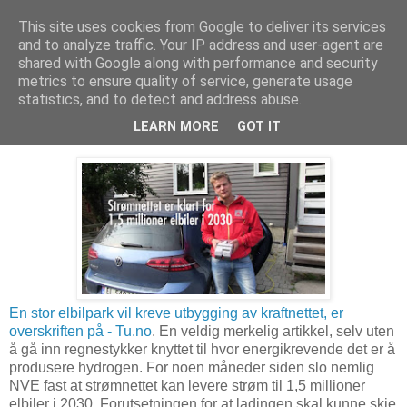
This site uses cookies from Google to deliver its services
Arkitektur & Miljøteknologi
and to analyze traffic. Your IP address and user-agent are
shared with Google along with performance and security
metrics to ensure quality of service, generate usage
statistics, and to detect and address abuse.
11 desember 2016
Elbiler og kapasitet i strømnettet
LEARN MORE
GOT IT
En stor elbilpark vil kreve utbygging av kraftnettet, er
overskriften på - Tu.no
. En veldig merkelig artikkel, selv uten
å gå inn regnestykker knyttet til hvor energikrevende det er å
produsere hydrogen. For noen måneder siden slo nemlig
NVE fast at strømnettet kan levere strøm til 1,5 millioner
elbiler i 2030. Forutsetningen for at ladingen skal kunne skje