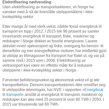
Elektrifisering nødvending
Uten elektrifisering av transportsektoren, vil Norge ha
vansker med å nå de foreslåtte utslippsmålene i ikke-
kvotepliktig sektor
Etter mange år med sterk vekst, nådde fossil energibruk til
transport en topp i 2012. I 2015 ble 96 prosent av samlet
innenlands energibruk til transport, fiske, maskiner og
redskaper i Norge dekket av fossile energivarer. Lavere
aktivitet innen sjøtransport og fiske, overgang fra bensin- til
dieselbiler og mer energieffektive motorer, har imidlertid gjort
at utslipp av klimagasser fra transport har flatet ut, og var på
samme nivå i 2015 som i 2006. Elektrifisering av
veitransport kan være en effektiv måte for å redusere
utslippene i ikke-kvotepliktig sektor i Norge.
Forventet befolkningsvekst og økonomisk vekst vil gi økt
transportbehov. Dersom transportsektoren ikke omstiller seg
til utslippsfrie teknologier, har NVE i rapporten «
Energibruk
til transport
» anslått at energibruk til transport, maskiner og
redskaper kan øke med 25 prosent til over 80 TWh i 2050. I
2015 var tilsvarende tall 69 TWh.