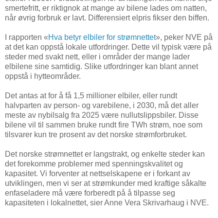
smertefritt, er riktignok at mange av bilene lades om natten,
når øvrig forbruk er lavt. Differensiert elpris fikser den biffen.
I rapporten «
Hva betyr elbiler for strømnettet
», peker NVE på
at det kan oppstå lokale utfordringer. Dette vil typisk være på
steder med svakt nett, eller i områder der mange lader
elbilene sine samtidig. Slike utfordringer kan blant annet
oppstå i hytteområder.
Det antas at for å få 1,5 millioner elbiler, eller rundt
halvparten av person- og varebilene, i 2030, må det aller
meste av nybilsalg fra 2025 være nullutslippsbiler. Disse
bilene vil til sammen bruke rundt fire TWh strøm, noe som
tilsvarer kun tre prosent av det norske strømforbruket.
Det norske strømnettet er langstrakt, og enkelte steder kan
det forekomme problemer med spenningskvalitet og
kapasitet. Vi forventer at nettselskapene er i forkant av
utviklingen, men vi ser at strømkunder med kraftige såkalte
enfaseladere må være forberedt på å tilpasse seg
kapasiteten i lokalnettet, sier Anne Vera Skrivarhaug i NVE.