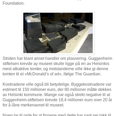
Foundation.
Striden har blant annet handler om plassering. Guggenheim
stiftelsen krevde ay museet skulle ligge på en av Helsinkis
mest attraktive tomter, og motstanderne ville ikke gi denne
tomten til et «McDonald’s of art», ifølge The Guardian.
Kostnadene ville også bli betydelige. Byggekostnadene var
estimert til 150 millioner euro, der 80 millioner måtte dekkes
av Helsinki kommune. Mange var også strekt negative til at
Guggenheim-stiftelsen krevde 18,4 millioner euro over 20 år
for å låne merkenavnet til museet.
Noen tar til orde for at finnene med dette har sagt nei takk til