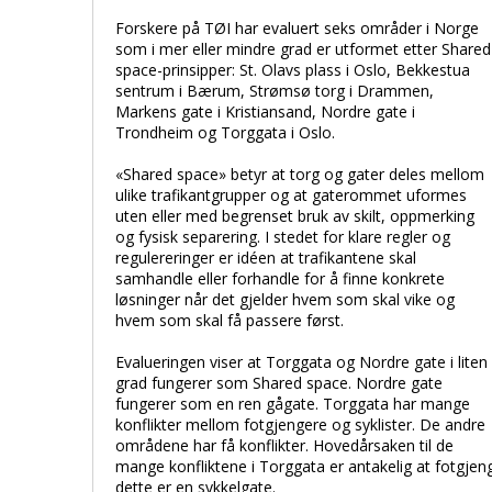
Forskere på TØI har evaluert seks områder i Norge
som i mer eller mindre grad er utformet etter Shared
space-prinsipper: St. Olavs plass i Oslo, Bekkestua
sentrum i Bærum, Strømsø torg i Drammen,
Markens gate i Kristiansand, Nordre gate i
Trondheim og Torggata i Oslo.
«Shared space» betyr at torg og gater deles mellom
ulike trafikantgrupper og at gaterommet uformes
uten eller med begrenset bruk av skilt, oppmerking
og fysisk separering. I stedet for klare regler og
regulereringer er idéen at trafikantene skal
samhandle eller forhandle for å finne konkrete
løsninger når det gjelder hvem som skal vike og
hvem som skal få passere først.
Evalueringen viser at Torggata og Nordre gate i liten
grad fungerer som Shared space. Nordre gate
fungerer som en ren gågate. Torggata har mange
konflikter mellom fotgjengere og syklister. De andre
områdene har få konflikter. Hovedårsaken til de
mange konfliktene i Torggata er antakelig at fotgje
dette er en sykkelgate.