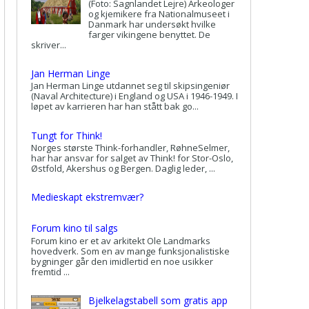
(Foto: Sagnlandet Lejre) Arkeologer
og kjemikere fra Nationalmuseet i
Danmark har undersøkt hvilke
farger vikingene benyttet. De
skriver...
Jan Herman Linge
Jan Herman Linge utdannet seg til skipsingeniør
(Naval Architecture) i England og USA i 1946-1949. I
løpet av karrieren har han stått bak go...
Tungt for Think!
Norges største Think-forhandler, RøhneSelmer,
har har ansvar for salget av Think! for Stor-Oslo,
Østfold, Akershus og Bergen. Daglig leder, ...
Medieskapt ekstremvær?
Forum kino til salgs
Forum kino er et av arkitekt Ole Landmarks
hovedverk. Som en av mange funksjonalistiske
bygninger går den imidlertid en noe usikker
fremtid ...
Bjelkelagstabell som gratis app