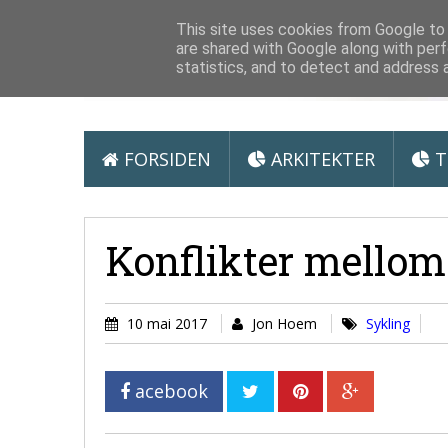
Arkitektur &
This site uses cookies from Google to d
are shared with Google along with perf
statistics, and to detect and address 
FORSIDEN
ARKITEKTER
T
Konflikter mellom
10 mai 2017
Jon Hoem
Sykling
acebook