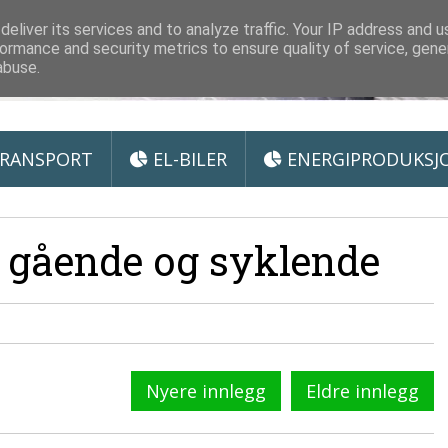
 Miljøteknologi
eliver its services and to analyze traffic. Your IP address and 
ormance and security metrics to ensure quality of service, gen
abuse.
RANSPORT
EL-BILER
ENERGIPRODUKSJ
 gående og syklende
Nyere innlegg
Eldre innlegg