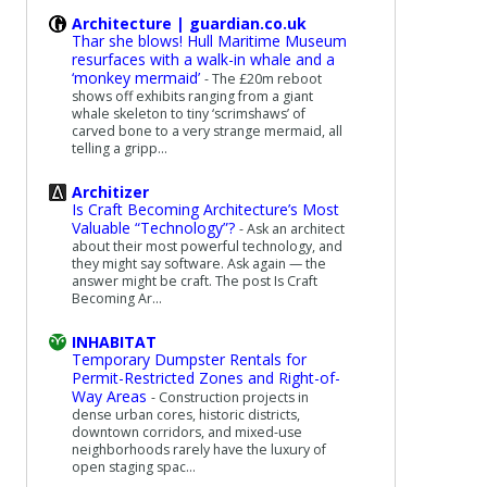
Architecture | guardian.co.uk
Thar she blows! Hull Maritime Museum
resurfaces with a walk-in whale and a
‘monkey mermaid’
-
The £20m reboot
shows off exhibits ranging from a giant
whale skeleton to tiny ‘scrimshaws’ of
carved bone to a very strange mermaid, all
telling a gripp...
Architizer
Is Craft Becoming Architecture’s Most
Valuable “Technology”?
-
Ask an architect
about their most powerful technology, and
they might say software. Ask again — the
answer might be craft. The post Is Craft
Becoming Ar...
INHABITAT
Temporary Dumpster Rentals for
Permit-Restricted Zones and Right-of-
Way Areas
-
Construction projects in
dense urban cores, historic districts,
downtown corridors, and mixed-use
neighborhoods rarely have the luxury of
open staging spac...