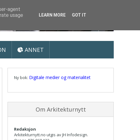
user-agent
erate usage
LEARN MORE
GOT IT
ON
ANNET
Digitale medier og materialitet
Ny bok:
Om Arkitekturnytt
Redaksjon
Arkitekturnytt.no utgis av JH Infodesign.