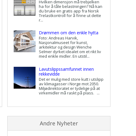
Hvilken dimensjon må trebjelken
ha for å tåle belastningen? Nå kan
du bruke en gratis app fra Norsk
Trelastkontroll for å finne ut dette
r...
Drømmen om den enkle hytta
Foto: Andreas Harvik,
Nasjonalmuseet for kunst,
arkitektur og design Wenche
Selmer dyrket idealet om et rikt liv
med enkle midler. En utstil...
Lavutslippssamfunnet innen
rekkevidde
Det er mulig med store kutt i utslipp
av klimagasser i Norge mot 2050.
Miljødirektoratet er tydelige på at
virkemidler må raskt på plass. ...
Andre Nyheter