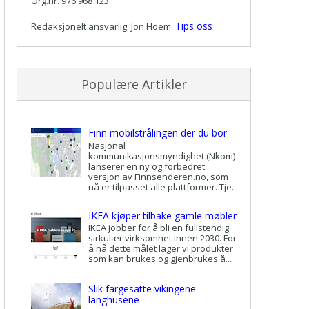
Org.nr. 976 968 123.
Tips oss
Redaksjonelt ansvarlig: Jon Hoem.
Populære Artikler
Finn mobilstrålingen der du bor
Nasjonal
kommunikasjonsmyndighet (Nkom)
lanserer en ny og forbedret
versjon av Finnsenderen.no, som
nå er tilpasset alle plattformer. Tje...
IKEA kjøper tilbake gamle møbler
IKEA jobber for å bli en fullstendig
sirkulær virksomhet innen 2030. For
å nå dette målet lager vi produkter
som kan brukes og gjenbrukes å...
Slik fargesatte vikingene
langhusene