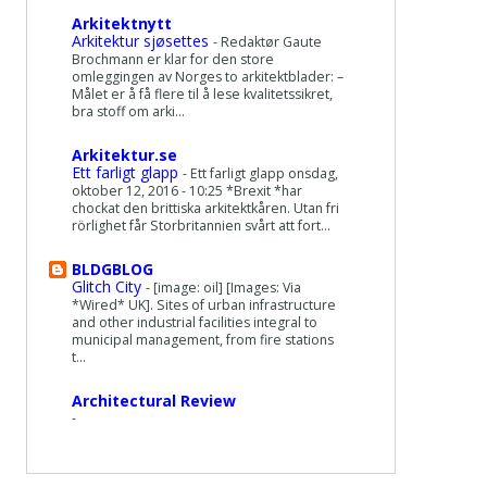
Arkitektnytt
Arkitektur sjøsettes
-
Redaktør Gaute
Brochmann er klar for den store
omleggingen av Norges to arkitektblader: –
Målet er å få flere til å lese kvalitetssikret,
bra stoff om arki...
Arkitektur.se
Ett farligt glapp
-
Ett farligt glapp onsdag,
oktober 12, 2016 - 10:25 *Brexit *har
chockat den brittiska arkitektkåren. Utan fri
rörlighet får Storbritannien svårt att fort...
BLDGBLOG
Glitch City
-
[image: oil] [Images: Via
*Wired* UK]. Sites of urban infrastructure
and other industrial facilities integral to
municipal management, from fire stations
t...
Architectural Review
-