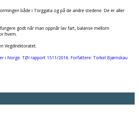
formingen både i Torggata og på de andre stedene. De er aller
 fungere godt når man oppnår lav fart, balanse mellom
for hvem.
n Vegdirektoratet.
r i Norge. TØI rapport 1511/2016. Forfattere: Torkel Bjørnskau