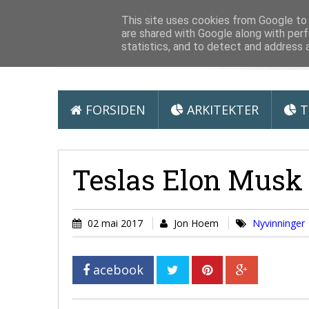
Arkitektur &
This site uses cookies from Google to d
are shared with Google along with perf
statistics, and to detect and address 
FORSIDEN
ARKITEKTER
T
Teslas Elon Musk 
02 mai 2017
Jon Hoem
Nyvinninger
acebook