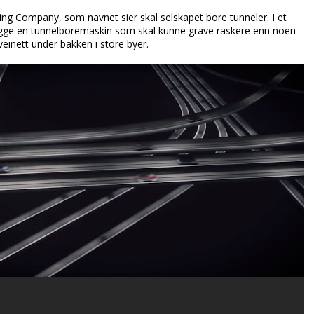
ing Company, som navnet sier skal selskapet bore tunneler. I et
ygge en tunnelboremaskin som skal kunne grave raskere enn noen
einett under bakken i store byer.