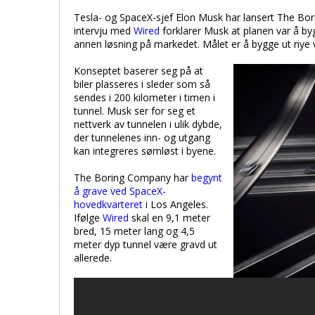
Tesla- og SpaceX-sjef Elon Musk har lansert The Bor
intervju med
Wired
forklarer Musk at planen var å b
annen løsning på markedet. Målet er å bygge ut nye v
Konseptet baserer seg på at
biler plasseres i sleder som så
sendes i 200 kilometer i timen i
tunnel. Musk ser for seg et
nettverk av tunnelen i ulik dybde,
der tunnelenes inn- og utgang
kan integreres sømløst i byene.
The Boring Company har
begynt
å grave ved SpaceX-
hovedkvarteret
i Los Angeles.
Ifølge
Wired
skal en 9,1 meter
bred, 15 meter lang og 4,5
meter dyp tunnel være gravd ut
allerede.
Kilde:
Tu.no