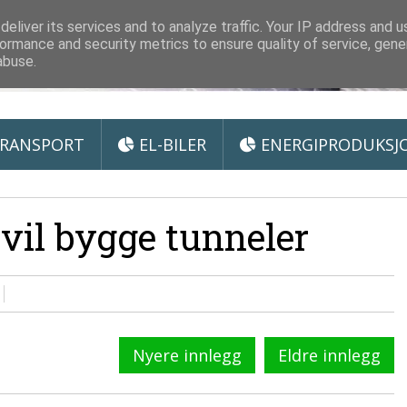
 Miljøteknologi
eliver its services and to analyze traffic. Your IP address and 
ormance and security metrics to ensure quality of service, gen
abuse.
RANSPORT
EL-BILER
ENERGIPRODUKSJ
vil bygge tunneler
Nyere innlegg
Eldre innlegg