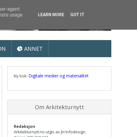
user-agent
erate usage
LEARN MORE
GOT IT
ON
ANNET
Digitale medier og materialitet
Ny bok:
Om Arkitekturnytt
Redaksjon
Arkitekturnytt.no utgis av JH Infodesign.