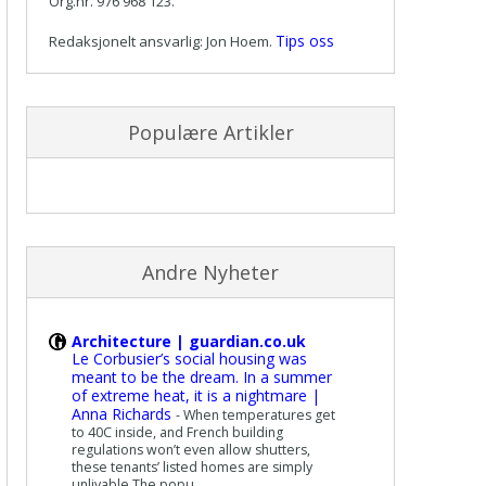
Org.nr. 976 968 123.
Tips oss
Redaksjonelt ansvarlig: Jon Hoem.
Populære Artikler
Andre Nyheter
Architecture | guardian.co.uk
Le Corbusier’s social housing was
meant to be the dream. In a summer
of extreme heat, it is a nightmare |
Anna Richards
-
When temperatures get
to 40C inside, and French building
regulations won’t even allow shutters,
these tenants’ listed homes are simply
unlivable The popu...