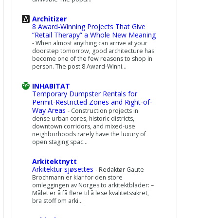
Architizer
8 Award-Winning Projects That Give
“Retail Therapy” a Whole New Meaning
-
When almost anything can arrive at your
doorstep tomorrow, good architecture has
become one of the few reasons to shop in
person. The post 8 Award-Winni...
INHABITAT
Temporary Dumpster Rentals for
Permit-Restricted Zones and Right-of-
Way Areas
-
Construction projects in
dense urban cores, historic districts,
downtown corridors, and mixed-use
neighborhoods rarely have the luxury of
open staging spac...
Arkitektnytt
Arkitektur sjøsettes
-
Redaktør Gaute
Brochmann er klar for den store
omleggingen av Norges to arkitektblader: –
Målet er å få flere til å lese kvalitetssikret,
bra stoff om arki...