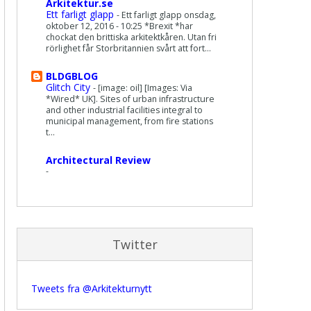
Arkitektur.se
Ett farligt glapp
-
Ett farligt glapp onsdag,
oktober 12, 2016 - 10:25 *Brexit *har
chockat den brittiska arkitektkåren. Utan fri
rörlighet får Storbritannien svårt att fort...
BLDGBLOG
Glitch City
-
[image: oil] [Images: Via
*Wired* UK]. Sites of urban infrastructure
and other industrial facilities integral to
municipal management, from fire stations
t...
Architectural Review
-
Twitter
Tweets fra @Arkitekturnytt