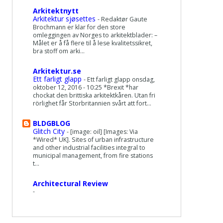
Arkitektnytt
Arkitektur sjøsettes
-
Redaktør Gaute
Brochmann er klar for den store
omleggingen av Norges to arkitektblader: –
Målet er å få flere til å lese kvalitetssikret,
bra stoff om arki...
Arkitektur.se
Ett farligt glapp
-
Ett farligt glapp onsdag,
oktober 12, 2016 - 10:25 *Brexit *har
chockat den brittiska arkitektkåren. Utan fri
rörlighet får Storbritannien svårt att fort...
BLDGBLOG
Glitch City
-
[image: oil] [Images: Via
*Wired* UK]. Sites of urban infrastructure
and other industrial facilities integral to
municipal management, from fire stations
t...
Architectural Review
-