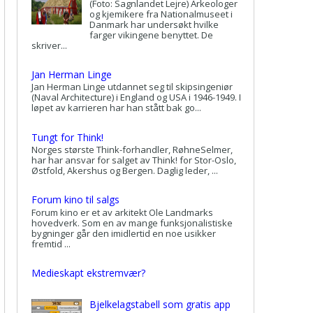
(Foto: Sagnlandet Lejre) Arkeologer
og kjemikere fra Nationalmuseet i
Danmark har undersøkt hvilke
farger vikingene benyttet. De
skriver...
Jan Herman Linge
Jan Herman Linge utdannet seg til skipsingeniør
(Naval Architecture) i England og USA i 1946-1949. I
løpet av karrieren har han stått bak go...
Tungt for Think!
Norges største Think-forhandler, RøhneSelmer,
har har ansvar for salget av Think! for Stor-Oslo,
Østfold, Akershus og Bergen. Daglig leder, ...
Forum kino til salgs
Forum kino er et av arkitekt Ole Landmarks
hovedverk. Som en av mange funksjonalistiske
bygninger går den imidlertid en noe usikker
fremtid ...
Medieskapt ekstremvær?
Bjelkelagstabell som gratis app