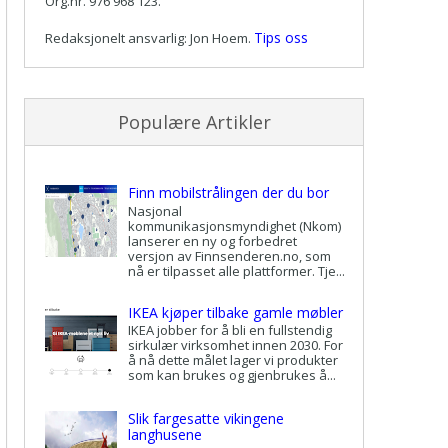
Org.nr. 976 968 123.
Tips oss
Redaksjonelt ansvarlig: Jon Hoem.
Populære Artikler
Finn mobilstrålingen der du bor
Nasjonal
kommunikasjonsmyndighet (Nkom)
lanserer en ny og forbedret
versjon av Finnsenderen.no, som
nå er tilpasset alle plattformer. Tje...
IKEA kjøper tilbake gamle møbler
IKEA jobber for å bli en fullstendig
sirkulær virksomhet innen 2030. For
å nå dette målet lager vi produkter
som kan brukes og gjenbrukes å...
Slik fargesatte vikingene
langhusene