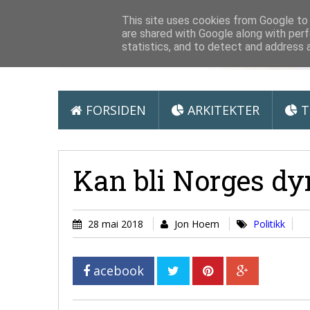
Arkitektur &
This site uses cookies from Google to d
are shared with Google along with perf
statistics, and to detect and address 
FORSIDEN
ARKITEKTER
T
Kan bli Norges dy
28 mai 2018
Jon Hoem
Politikk
acebook