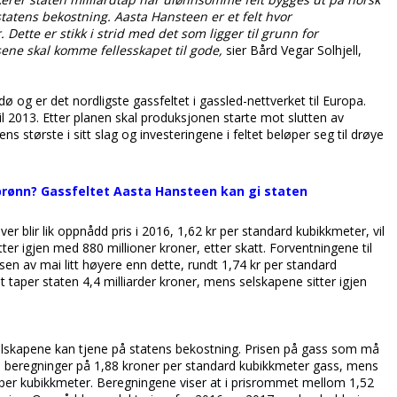
 statens bekostning. Aasta Hansteen er et felt hvor
. Dette er stikk i strid med det som ligger til grunn for
ene skal komme fellesskapet til gode,
sier Bård Vegar Solhjell,
 og er det nordligste gassfeltet i gassled-nettverket til Europa.
pril 2013. Etter planen skal produksjonen starte mot slutten av
 største i sitt slag og investeringene i feltet beløper seg til drøye
ønn? Gassfeltet Aasta Hansteen kan gi staten
 blir lik oppnådd pris i 2016, 1,62 kr per standard kubikkmeter, vil
ter igjen med 880 millioner kroner, etter skatt. Forventningene til
elsen av mai litt høyere enn dette, rundt 1,74 kr per standard
t taper staten 4,4 milliarder kroner, mens selskapene sitter igjen
selskapene kan tjene på statens bekostning. Prisen på gass som må
WWFs beregninger på 1,88 kroner per standard kubikkmeter gass, mens
per kubikkmeter. Beregningene viser at i prisrommet mellom 1,52