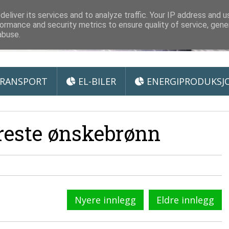
 Miljøteknologi
eliver its services and to analyze traffic. Your IP address and 
ormance and security metrics to ensure quality of service, gen
abuse.
RANSPORT
EL-BILER
ENERGIPRODUKSJ
reste ønskebrønn
Nyere innlegg
Eldre innlegg