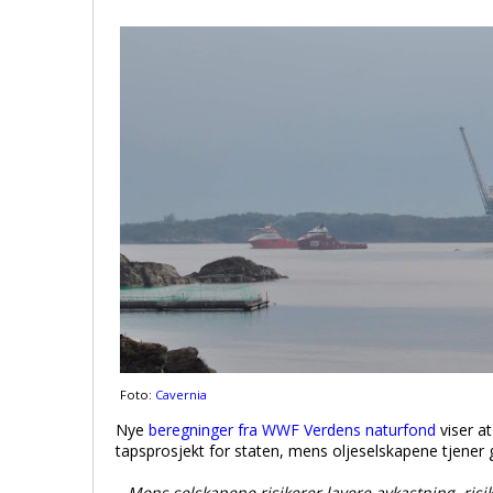
Foto:
Cavernia
Nye
beregninger fra WWF Verdens naturfond
viser at
tapsprosjekt for staten, mens oljeselskapene tjener
– Mens selskapene risikerer lavere avkastning, ris