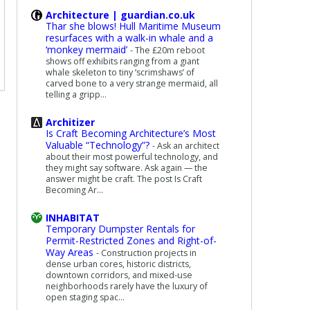
Architecture | guardian.co.uk
Thar she blows! Hull Maritime Museum
resurfaces with a walk-in whale and a
‘monkey mermaid’
-
The £20m reboot
shows off exhibits ranging from a giant
whale skeleton to tiny ‘scrimshaws’ of
carved bone to a very strange mermaid, all
telling a gripp...
Architizer
Is Craft Becoming Architecture’s Most
Valuable “Technology”?
-
Ask an architect
about their most powerful technology, and
they might say software. Ask again — the
answer might be craft. The post Is Craft
Becoming Ar...
INHABITAT
Temporary Dumpster Rentals for
Permit-Restricted Zones and Right-of-
Way Areas
-
Construction projects in
dense urban cores, historic districts,
downtown corridors, and mixed-use
neighborhoods rarely have the luxury of
open staging spac...