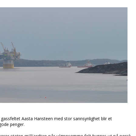
 gassfeltet Aasta Hansteen med stor sannsynlighet blir et
 gode penger.
ikerer staten milliardtap når ulønnsomme felt bygges ut på norsk