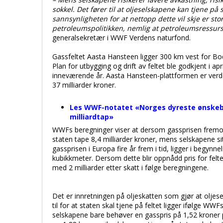
sokkel. Det fører til at oljeselskapene kan tjene på
sannsynligheten for at nettopp dette vil skje er stor
petroleumspolitikken, nemlig at petroleumsressurs
generalsekretær i WWF Verdens naturfond.
Gassfeltet Aasta Hansteen ligger 300 km vest for Bodø
Plan for utbygging og drift av feltet ble godkjent i a
inneværende år. Aasta Hansteen-plattformen er verdens
37 milliarder kroner.
Les WWF-notatet «Norges dyreste ønskebr
milliardtap»
WWFs beregninger viser at dersom gassprisen fremover
staten tape 8,4 milliarder kroner, mens selskapene sit
gassprisen i Europa fire år frem i tid, ligger i begynn
kubikkmeter. Dersom dette blir oppnådd pris for felte
med 2 milliarder etter skatt i følge beregningene.
Det er innretningen på oljeskatten som gjør at olje
til for at staten skal tjene på feltet ligger ifølge 
selskapene bare behøver en gasspris på 1,52 kroner 