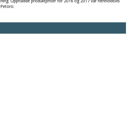
stning. Oppnådde produktpriser for 2016 og 2017 var henholdsvis
 Petoro.