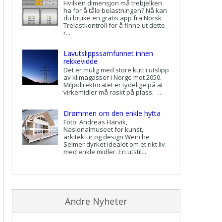
Hvilken dimensjon må trebjelken
ha for å tåle belastningen? Nå kan
du bruke en gratis app fra Norsk
Trelastkontroll for å finne ut dette
r...
Lavutslippssamfunnet innen
rekkevidde
Det er mulig med store kutt i utslipp
av klimagasser i Norge mot 2050.
Miljødirektoratet er tydelige på at
virkemidler må raskt på plass. ...
Drømmen om den enkle hytta
Foto: Andreas Harvik,
Nasjonalmuseet for kunst,
arkitektur og design Wenche
Selmer dyrket idealet om et rikt liv
med enkle midler. En utstil...
Andre Nyheter