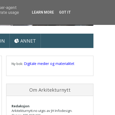
user-agent
erate usage
LEARN MORE
GOT IT
ON
ANNET
Digitale medier og materialitet
Ny bok:
Om Arkitekturnytt
Redaksjon
Arkitekturnytt.no utgis av JH Infodesign.