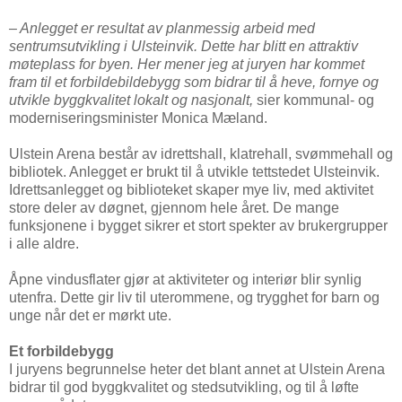
– Anlegget er resultat av planmessig arbeid med
sentrumsutvikling i Ulsteinvik. Dette har blitt en attraktiv
møteplass for byen. Her mener jeg at juryen har kommet
fram til et forbildebildebygg som bidrar til å heve, fornye og
utvikle byggkvalitet lokalt og nasjonalt,
sier kommunal- og
moderniseringsminister Monica Mæland.
Ulstein Arena består av idrettshall, klatrehall, svømmehall og
bibliotek. Anlegget er brukt til å utvikle tettstedet Ulsteinvik.
Idrettsanlegget og biblioteket skaper mye liv, med aktivitet
store deler av døgnet, gjennom hele året. De mange
funksjonene i bygget sikrer et stort spekter av brukergrupper
i alle aldre.
Åpne vindusflater gjør at aktiviteter og interiør blir synlig
utenfra. Dette gir liv til uterommene, og trygghet for barn og
unge når det er mørkt ute.
Et forbildebygg
I juryens begrunnelse heter det blant annet at Ulstein Arena
bidrar til god byggkvalitet og stedsutvikling, og til å løfte