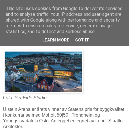
This site uses cookies from Google to deliver its services
Arkitektur & Miljøteknologi
and to analyze traffic. Your IP address and user-agent are
shared with Google along with performance and security
metrics to ensure quality of service, generate usage
statistics, and to detect and address abuse.
03 november 2018
Statens pris for byggkvalitet 2018
LEARN MORE
GOT IT
Foto: Per Eide Studio
Ulstein Arena er årets vinner av Statens pris for byggkvalitet
i konkurranse med Moholt 50|50 i Trondheim og
Youngskvartalet i Oslo. Anlegget er tegnet av Lund+Slaatto
Arkitekter.