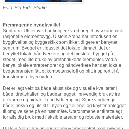
Foto: Per Eide Studio
Fremragende byggkvalitet
Sentrum i Ulsteinvik har tidligere vært preget av økonomisk
rasjonelle elementbygg. Ulstein Arena har introdusert en
byggkvalitet og byggeskikk som ikke tidligere er benyttet i
sentrum. Bygget er tilpasset det lokale klimaet, det er
benyttet lokale håndverkere og det meste er bygget på
stedet, med lite bruke av prefabrikkerte elementer. Ved å
benytt lokale entreprenører og håndverkere har den lokale
byggebransjen fått et kompetanseløft og blitt inspirert til å
transformere byen videre.
Det er lagt vekt på både akustiske og visuelle kvaliteter i
både idrettshallen og badeanlegget. Innvendig bruk av tre
gir varme og bidrar til god lyddemping. Store vinduer gir
både innsyn og utsikt til byen og fjellene, og knytter anlegget
til omgivelsene på en nær måte. Uterommene er tilrettelagt
for allsidig bruk med fleksible arealer og robuste materialer.
Ulstein Arena har en egen fjernevarmesentral med sjøvann