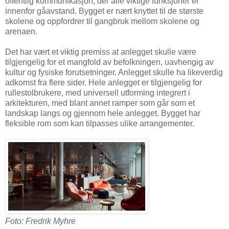
offentlig kommunikasjon, der alle viktige funksjoner er
innenfor gåavstand. Bygget er nært knyttet til de største
skolene og oppfordrer til gangbruk mellom skolene og
arenaen.
Det har vært et viktig premiss at anlegget skulle være
tilgjengelig for et mangfold av befolkningen, uavhengig av
kultur og fysiske forutsetninger. Anlegget skulle ha likeverdig
adkomst fra flere sider. Hele anlegget er tilgjengelig for
rullestolbrukere, med universell utforming integrert i
arkitekturen, med blant annet ramper som går som et
landskap langs og gjennom hele anlegget. Bygget har
fleksible rom som kan tilpasses ulike arrangementer.
Foto: Fredrik Myhre