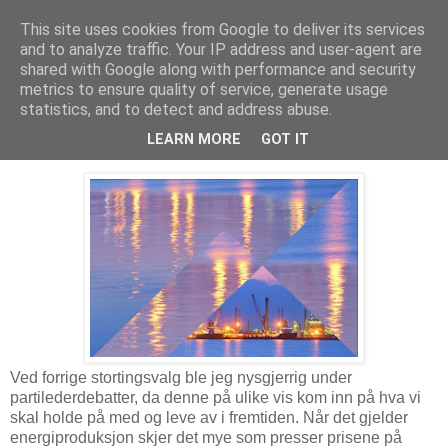
This site uses cookies from Google to deliver its services
Arkitektur & Miljøteknologi
and to analyze traffic. Your IP address and user-agent are
shared with Google along with performance and security
metrics to ensure quality of service, generate usage
statistics, and to detect and address abuse.
09 mars 2019
Oljefondet ut av oljeleting
LEARN MORE
GOT IT
Ved forrige stortingsvalg ble jeg nysgjerrig under
partilederdebatter, da denne på ulike vis kom inn på hva vi
skal holde på med og leve av i fremtiden. Når det gjelder
energiproduksjon skjer det mye som presser prisene på