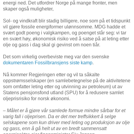
energi ned. Det utfordrer Norge på mange fronter, men
skaper også muligheter,
Sol- og vindkraft blir stadig billigere, noe som på et tidspunkt
vil gjøre fossile energiformer ulønnsomme. MDG hadde et
svært godt poeng i valgkampen, og poenget står seg: vi tar
en svært høy, økonomisk risiko ved å satse på at leting etter
olje og gass i dag skal gi gevinst om noen tiår.
Det som virkelig overbeviste meg var den svenske
dokumentaren Fossilbransjens siste kamp
.
Nå kommer Regjeringen etter og vil ta såkalte
oppstrømsselskaper (en samlebetegnelse på de aktivitetene
som omfatter leting etter og utvinning av petroleum) ut av
Statens pensjonsfond utland (SPU) for å redusere samlet
oljeprisrisiko for norsk økonomi.
– Målet er å gjøre vår samlede formue mindre sårbar for et
varig fall i oljeprisen. Da er det mer treffsikkert å selge
selskapene som kun driver med leting og produksjon av olje
og gass, enn å gå helt ut av en bredt sammensatt