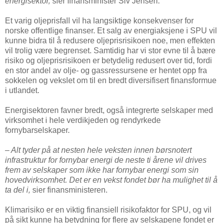
energisektor,
sier finansminister Siv Jensen.
Et varig oljeprisfall vil ha langsiktige konsekvenser for
norske offentlige finanser. Et salg av energiaksjene i SPU vil
kunne bidra til å redusere oljeprisrisikoen noe, men effekten
vil trolig være begrenset. Samtidig har vi stor evne til å bære
risiko og oljeprisrisikoen er betydelig redusert over tid, fordi
en stor andel av olje- og gassressursene er hentet opp fra
sokkelen og vekslet om til en bredt diversifisert finansformue
i utlandet.
Energisektoren favner bredt, også integrerte selskaper med
virksomhet i hele verdikjeden og rendyrkede
fornybarselskaper.
– Alt tyder på at nesten hele veksten innen børsnotert
infrastruktur for fornybar energi de neste ti årene vil drives
frem av selskaper som ikke har fornybar energi som sin
hovedvirksomhet. Det er en vekst fondet bør ha mulighet til å
ta del i,
sier finansministeren.
Klimarisiko er en viktig finansiell risikofaktor for SPU, og vil
på sikt kunne ha betydning for flere av selskapene fondet er