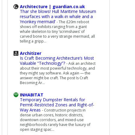
Architecture | guardian.co.uk
Thar she blows! Hull Maritime Museum
resurfaces with a walk-in whale and a
‘monkey mermaid’
-
The £20m reboot
shows off exhibits ranging from a giant
whale skeleton to tiny ‘scrimshaws’ of
carved bone to a very strange mermaid, all
telling a gripp...
Architizer
Is Craft Becoming Architecture’s Most
Valuable “Technology”?
-
Ask an architect
about their most powerful technology, and
they might say software. Ask again — the
answer might be craft. The post Is Craft
Becoming Ar...
INHABITAT
Temporary Dumpster Rentals for
Permit-Restricted Zones and Right-of-
Way Areas
-
Construction projects in
dense urban cores, historic districts,
downtown corridors, and mixed-use
neighborhoods rarely have the luxury of
open staging spac...