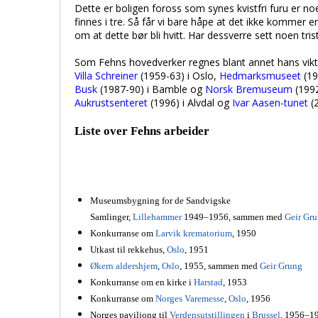
Dette er boligen foross som synes kvistfri furu er no
finnes i tre. Så får vi bare håpe at det ikke kommer e
om at dette bør bli hvitt. Har dessverre sett noen tri
Som Fehns hovedverker regnes blant annet hans vikt
Villa Schreiner
(1959-63) i Oslo,
Hedmarksmuseet
(19
Busk
(1987-90) i Bamble og
Norsk Bremuseum
(1992
Aukrustsenteret
(1996) i Alvdal og
Ivar Aasen-tunet
(2
Liste over Fehns arbeider
Museumsbygning for de Sandvigske
Samlinger,
Lillehammer
1949–1956, sammen med
Geir Gr
Konkurranse om
Larvik
krematorium
, 1950
Utkast til rekkehus,
Oslo
, 1951
Økern aldershjem
,
Oslo
, 1955, sammen med
Geir Grung
Konkurranse om en kirke i
Harstad
, 1953
Konkurranse om
Norges Varemesse
,
Oslo
, 1956
Norges paviljong til
Verdensutstillingen
i
Brussel
, 1956–1