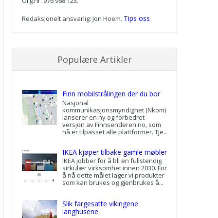
Org.nr. 976 968 123.
Tips oss
Redaksjonelt ansvarlig: Jon Hoem.
Populære Artikler
Finn mobilstrålingen der du bor
Nasjonal
kommunikasjonsmyndighet (Nkom)
lanserer en ny og forbedret
versjon av Finnsenderen.no, som
nå er tilpasset alle plattformer. Tje...
IKEA kjøper tilbake gamle møbler
IKEA jobber for å bli en fullstendig
sirkulær virksomhet innen 2030. For
å nå dette målet lager vi produkter
som kan brukes og gjenbrukes å...
Slik fargesatte vikingene
langhusene