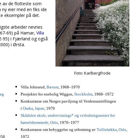
e av de flotteste som
n ny eier med en fiks ide
ste eksempler på det.
igste arbeider nevnes
67-69) på Hamar,
Villa
-95) i Fjærland og også
000) i Ørsta.
Foto:
Karlbergfrode
Villa Johnsrud,
Bærum
, 1968–1970
ung
Prosjekter for enebolig Wiggen,
Stockholm
, 1968–1972
Konkurranse om Norges paviljong til Verdensutstillingen
i
Osaka
,
Japan
, 1970
Skådalen skole, undervisnings* og veiledningssenter for
hørselshemmede
,
Oslo
, 1970–1977
Konkurranse om bebyggelse og utforming av
Tullinløkka
,
Oslo
,
958
1972