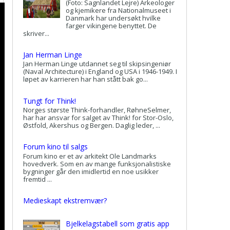
(Foto: Sagnlandet Lejre) Arkeologer
og kjemikere fra Nationalmuseet i
Danmark har undersøkt hvilke
farger vikingene benyttet. De
skriver...
Jan Herman Linge
Jan Herman Linge utdannet seg til skipsingeniør
(Naval Architecture) i England og USA i 1946-1949. I
løpet av karrieren har han stått bak go...
Tungt for Think!
Norges største Think-forhandler, RøhneSelmer,
har har ansvar for salget av Think! for Stor-Oslo,
Østfold, Akershus og Bergen. Daglig leder, ...
Forum kino til salgs
Forum kino er et av arkitekt Ole Landmarks
hovedverk. Som en av mange funksjonalistiske
bygninger går den imidlertid en noe usikker
fremtid ...
Medieskapt ekstremvær?
Bjelkelagstabell som gratis app