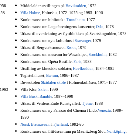
1958
Middelalderutstillingen på
Høvikodden
, 1972
958
Villa Holme
, Holmsbu, 1972–1975 og 1995–1996
Konkurranse om bibliotek i
Trondheim
, 1977
Konkurranse om Lægeforeningens kurssenter,
Oslo
, 1978
Utkast til overdekning av flyttblokken på Svartskogodden, 1978
Konkurranse om nytt kulturhus i
Stavanger
, 1979
Utkast til Bergverksmuseet,
Røros
, 1979
Konkurranse om museum for Wasaskipet,
Stockholm
, 1982
Konkurranse om Opéra Bastille,
Paris
, 1983
Utstilling av kinesiske soldater,
Høvikodden
, 1984–1985
Teglsteinhuset,
Bærum
, 1986–1987
Døveskolen
Skådalen skole
i Holmenkollåsen, 1971–1977
 1963
Villa Kise,
Skien
, 1990
Villa Busk
,
Bamble
, 1987–1990
Utkast til Verdens Ende Kunstgalleri,
Tjøme
, 1988
Konkurranse om ny Palazzo del Cinema i Lido,
Venezia
, 1989–
1990
Norsk Bremuseum
i
Fjærland
, 1992-95
Konkurranse om fritidssentrum på Mauritzberg Slot,
Norrköping
,