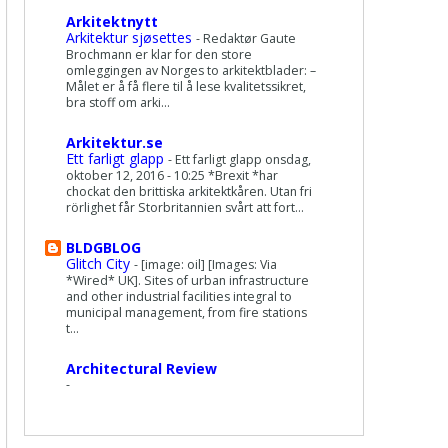
Arkitektnytt
Arkitektur sjøsettes
-
Redaktør Gaute
Brochmann er klar for den store
omleggingen av Norges to arkitektblader: –
Målet er å få flere til å lese kvalitetssikret,
bra stoff om arki...
Arkitektur.se
Ett farligt glapp
-
Ett farligt glapp onsdag,
oktober 12, 2016 - 10:25 *Brexit *har
chockat den brittiska arkitektkåren. Utan fri
rörlighet får Storbritannien svårt att fort...
BLDGBLOG
Glitch City
-
[image: oil] [Images: Via
*Wired* UK]. Sites of urban infrastructure
and other industrial facilities integral to
municipal management, from fire stations
t...
Architectural Review
-