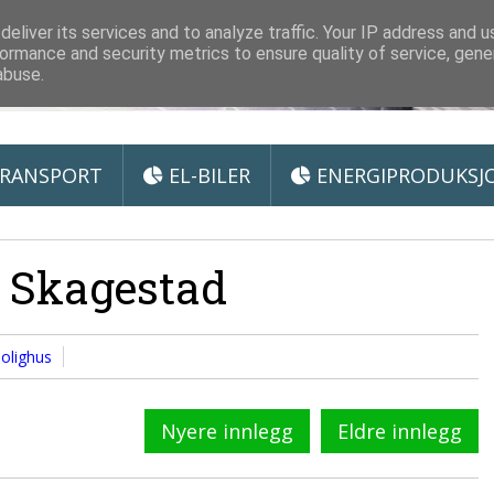
 Miljøteknologi
eliver its services and to analyze traffic. Your IP address and 
ormance and security metrics to ensure quality of service, gen
abuse.
RANSPORT
EL-BILER
ENERGIPRODUKSJ
a Skagestad
olighus
Nyere innlegg
Eldre innlegg