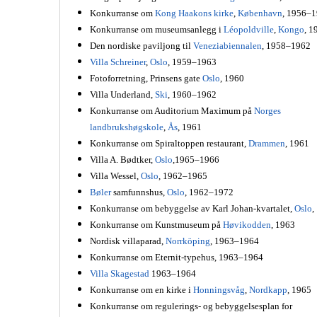
Konkurranse om
Kong Haakons kirke
,
København
, 1956–
Konkurranse om museumsanlegg i
Léopoldville
,
Kongo
, 1
Den nordiske paviljong til
Veneziabiennalen
, 1958–1962
Villa Schreiner
,
Oslo
, 1959–1963
Fotoforretning, Prinsens gate
Oslo
, 1960
Villa Underland,
Ski
, 1960–1962
Konkurranse om Auditorium Maximum på
Norges
landbrukshøgskole
,
Ås
, 1961
Konkurranse om Spiraltoppen restaurant,
Drammen
, 1961
Villa A. Bødtker,
Oslo
,1965–1966
Villa Wessel,
Oslo
, 1962–1965
Bøler
samfunnshus,
Oslo
, 1962–1972
Konkurranse om bebyggelse av Karl Johan-kvartalet,
Oslo
,
Konkurranse om Kunstmuseum på
Høvikodden
, 1963
Nordisk villaparad,
Norrköping
, 1963–1964
Konkurranse om Eternit-typehus, 1963–1964
Villa Skagestad
1963–1964
Konkurranse om en kirke i
Honningsvåg
,
Nordkapp
, 1965
Konkurranse om regulerings- og bebyggelsesplan for