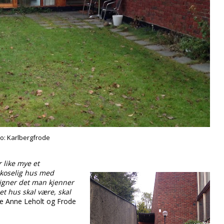
to:
Karlbergfrode
r like mye et
t koselig hus med
ligner det man kjenner
et hus skal være, skal
ne Anne Leholt og Frode