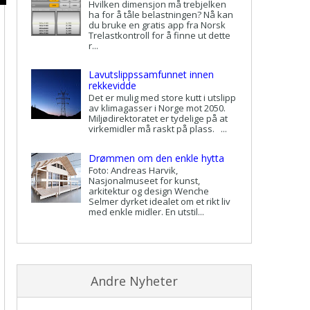
Hvilken dimensjon må trebjelken
ha for å tåle belastningen? Nå kan
du bruke en gratis app fra Norsk
Trelastkontroll for å finne ut dette
r...
Lavutslippssamfunnet innen
rekkevidde
Det er mulig med store kutt i utslipp
av klimagasser i Norge mot 2050.
Miljødirektoratet er tydelige på at
virkemidler må raskt på plass. ...
Drømmen om den enkle hytta
Foto: Andreas Harvik,
Nasjonalmuseet for kunst,
arkitektur og design Wenche
Selmer dyrket idealet om et rikt liv
med enkle midler. En utstil...
Andre Nyheter