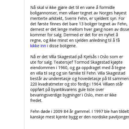
Nå skal vi ikke gjøre det til en vane å formidle
boligannonser, men villaer tegnet av Norges høyest
meriterte arkitekt, Sverre Fehn, er sjeldent syn. For
det første finnes det bare 13 boliger tegnet av Fehn,
dernest er det lenge mellom hver gang noen av diss
kommer for salg. Dermed er det for en nyhet å
regne, og ikke minst en sjelden anledning til å få
kikke inn
i disse boligene.
Nå er det Villa Skagestad på Kjelsås i Oslo som er
ute for salg. Teatersjef Tormod Skagestad kjøpte
eiendommen i 1960, og ga oppdraget med å tegne
en villa til seg og sin familie til Fehn. Villa Skagestad
består av underetasje og hovedetasje på til sammen
220 kvadratmeter og sto ferdig i 1964. Villaen står
oppført på byantikvarens gule liste over
bevaringsverdige bygninger i Oslo, men er ikke
fredet.
Fehn døde i 2009 84 år gammel. I 1997 ble han tildelt
kanskje mest kjente bygg er den nordiske paviljongen i