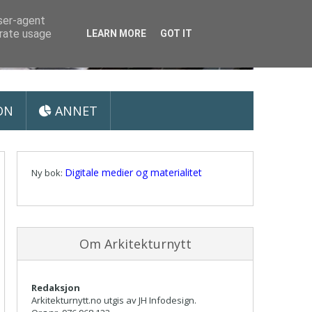
user-agent
erate usage
LEARN MORE
GOT IT
ON
ANNET
Digitale medier og materialitet
Ny bok:
Om Arkitekturnytt
Redaksjon
Arkitekturnytt.no utgis av JH Infodesign.