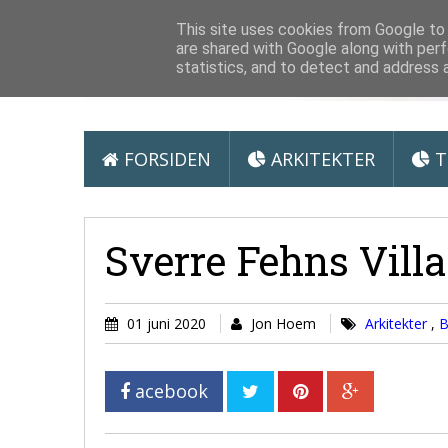
Arkitektur &
This site uses cookies from Google to d
are shared with Google along with perf
statistics, and to detect and address 
FORSIDEN
ARKITEKTER
T
Sverre Fehns Vill
01 juni 2020
Jon Hoem
Arkitekter
,
B
acebook