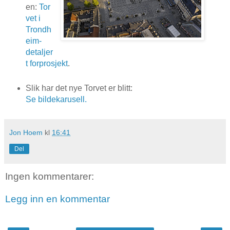
en:
Tor
vet i
Trondh
eim-
detaljer
t forprosjekt
.
Slik har det nye Torvet er blitt:
Se bildekarusell.
Jon Hoem
kl
16:41
Del
Ingen kommentarer:
Legg inn en kommentar