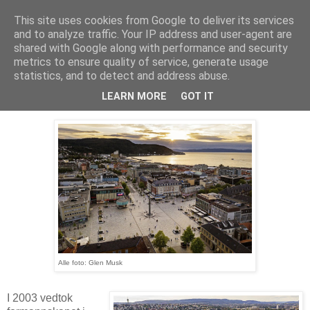
This site uses cookies from Google to deliver its services
Arkitektur & Miljøteknologi
and to analyze traffic. Your IP address and user-agent are
shared with Google along with performance and security
metrics to ensure quality of service, generate usage
statistics, and to detect and address abuse.
17 oktober 2020
Trondheim torv
LEARN MORE
GOT IT
Alle foto: Glen Musk
I 2003 vedtok