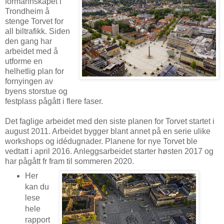
formannskapet i
Trondheim å
stenge Torvet for
all biltrafikk. Siden
den gang har
arbeidet med å
utforme en
helhetlig plan for
fornyingen av
byens storstue og
festplass pågått i flere faser.
Det faglige arbeidet med den siste planen for Torvet startet i
august 2011. Arbeidet bygger blant annet på en serie ulike
workshops og idédugnader. Planene for nye Torvet ble
vedtatt i april 2016. Anleggsarbeidet starter høsten 2017 og
har pågått fr fram til sommeren 2020.
Her
kan du
lese
hele
rapport