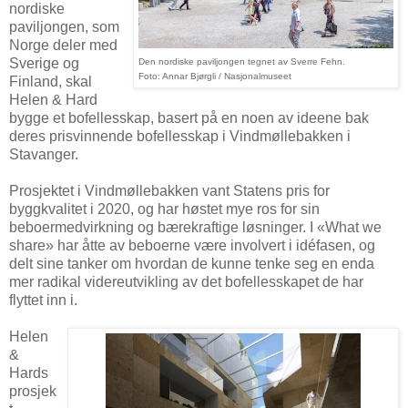
nordiske
paviljongen, som
Norge deler med
Sverige og
Den nordiske paviljongen tegnet av Sverre Fehn.
Foto: Annar Bjørgli / Nasjonalmuseet
Finland, skal
Helen & Hard
bygge et bofellesskap, basert på en noen av ideene bak
deres prisvinnende bofellesskap i Vindmøllebakken i
Stavanger.
Prosjektet i Vindmøllebakken vant Statens pris for
byggkvalitet i 2020, og har høstet mye ros for sin
beboermedvirkning og bærekraftige løsninger. I «What we
share» har åtte av beboerne være involvert i idéfasen, og
delt sine tanker om hvordan de kunne tenke seg en enda
mer radikal videreutvikling av det bofellesskapet de har
flyttet inn i.
Helen
&
Hards
prosjek