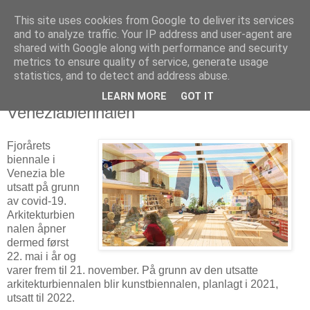
This site uses cookies from Google to deliver its services
Arkitektur & Miljøteknologi
and to analyze traffic. Your IP address and user-agent are
shared with Google along with performance and security
metrics to ensure quality of service, generate usage
statistics, and to detect and address abuse.
17 januar 2021
Helen & Hard bygger bofelleskap for
LEARN MORE
GOT IT
Veneziabiennalen
Fjorårets
biennale i
Venezia ble
utsatt på grunn
av covid-19.
Arkitekturbien
nalen åpner
dermed først
22. mai i år og
varer frem til 21. november. På grunn av den utsatte
arkitekturbiennalen blir kunstbiennalen, planlagt i 2021,
utsatt til 2022.