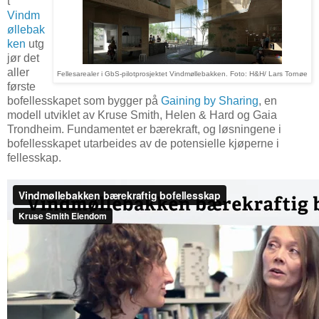
t
Vindm
øllebak
ken
utg
jør det
aller
Fellesarealer i GbS-pilotprosjektet Vindmøllebakken. Foto: H&H/ Lars Tornøe
første
bofellesskapet som bygger på
Gaining by Sharing
, en
modell utviklet av Kruse Smith, Helen & Hard og Gaia
Trondheim. Fundamentet er bærekraft, og løsningene i
bofellesskapet utarbeides av de potensielle kjøperne i
fellesskap.