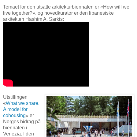
Temaet for den utsatte arkitekturbiennalen er «How will we
live together?», og hovedkurator er den libanesiske
arkitekten Hashim A. Sarkis:
Utstillingen
«
What we share.
A model for
cohousing
» er
Norges bidrag på
biennalen i
Venezia. I den