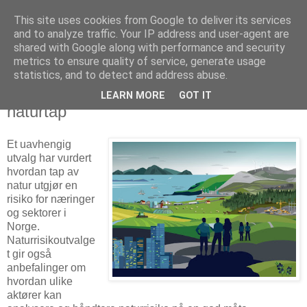
This site uses cookies from Google to deliver its services
Arkitektur & Miljøteknologi
and to analyze traffic. Your IP address and user-agent are
shared with Google along with performance and security
metrics to ensure quality of service, generate usage
statistics, and to detect and address abuse.
12 februar 2024
Offentlig utredning om risikoen ved
LEARN MORE
GOT IT
naturtap
Et uavhengig
utvalg har vurdert
hvordan tap av
natur utgjør en
risiko for næringer
og sektorer i
Norge.
Naturrisikoutvalge
t gir også
anbefalinger om
hvordan ulike
aktører kan