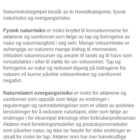
Naturrisikobegrepet består av to hovedkategorier, fysisk
naturrisiko og overgangsrisiko.
Fysisk naturrisiko
er risiko knyttet til konsekvensene for
aktørene og samfunnet som følge av tap og forringelse av
natur og naturmangfold i seg selv. Mange virksomheter er
avhengige av naturens mange bidrag til mennesker,
inkludert naturressurser og arealer til lands og til havs som
innsatsfaktor i eller til støtte for sin virksomhet. Tap og
forringelse av natur og redusert tilgang på bidragene fra
naturen vil kunne påvirke virksomheten og samfunnet
negativt.
Naturrelatert overgangsrisiko
er risiko for aktørene og
samfunnet som oppstår som følge av endringer i
reguleringer og rammebetingelser som er utløst av politiske
beslutninger for å redusere naturtapet, eller som følge av
endringer i for eksempel teknologi eller forbrukerpreferanser.
Aktører med forretningsmodeller og produksjonsmetoder
som påvirker natur, og ikke tar høyde for slike endringer er
utsatt for risiko for tap. Aktører som har mer bærekraftige