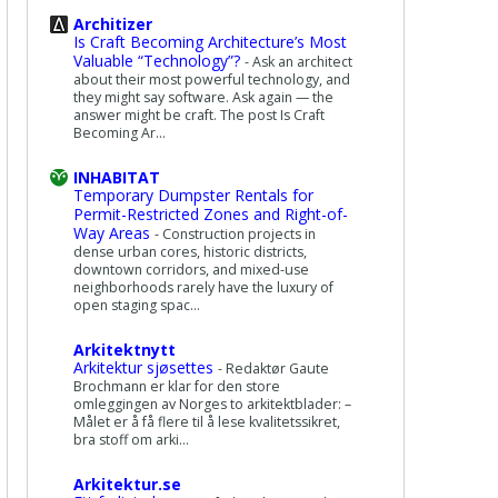
Architizer
Is Craft Becoming Architecture’s Most
Valuable “Technology”?
-
Ask an architect
about their most powerful technology, and
they might say software. Ask again — the
answer might be craft. The post Is Craft
Becoming Ar...
INHABITAT
Temporary Dumpster Rentals for
Permit-Restricted Zones and Right-of-
Way Areas
-
Construction projects in
dense urban cores, historic districts,
downtown corridors, and mixed-use
neighborhoods rarely have the luxury of
open staging spac...
Arkitektnytt
Arkitektur sjøsettes
-
Redaktør Gaute
Brochmann er klar for den store
omleggingen av Norges to arkitektblader: –
Målet er å få flere til å lese kvalitetssikret,
bra stoff om arki...
Arkitektur.se