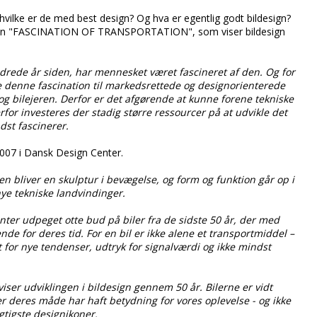
hvilke er de med best design? Og hva er egentlig godt bildesign?
ingen "FASCINATION OF TRANSPORTATION", som viser bildesign
drede år siden, har mennesket været fascineret af den. Og for
denne fascination til markedsrettede og designorienterede
og bilejeren. Derfor er det afgørende at kunne forene tekniske
or investeres der stadig større ressourcer på at udvikle det
dst fascinerer.
2007 i Dansk Design Center.
en bliver en skulptur i bevægelse, og form og funktion går op i
ye tekniske landvindinger.
nter udpeget otte bud på biler fra de sidste 50 år, der med
 for deres tid. For en bil er ikke alene et transportmiddel –
for nye tendenser, udtryk for signalværdi og ikke mindst
r udviklingen i bildesign gennem 50 år. Bilerne er vidt
ver deres måde har haft betydning for vores oplevelse - og ikke
igtigste designikoner.