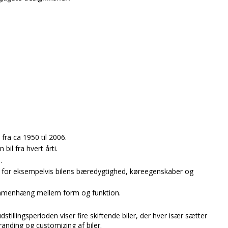
 fra ca 1950 til 2006.
l fra hvert årti.
.
m for eksempelvis bilens bæredygtighed, køreegenskaber og
ammenhæng mellem form og funktion.
stillingsperioden viser fire skiftende biler, der hver især sætter
anding og customizing af biler.