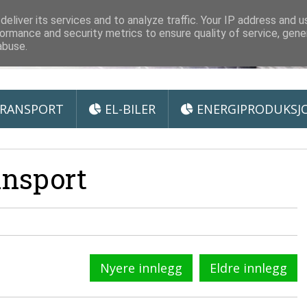
 Miljøteknologi
eliver its services and to analyze traffic. Your IP address and 
ormance and security metrics to ensure quality of service, gen
abuse.
RANSPORT
EL-BILER
ENERGIPRODUKSJ
ansport
Nyere innlegg
Eldre innlegg