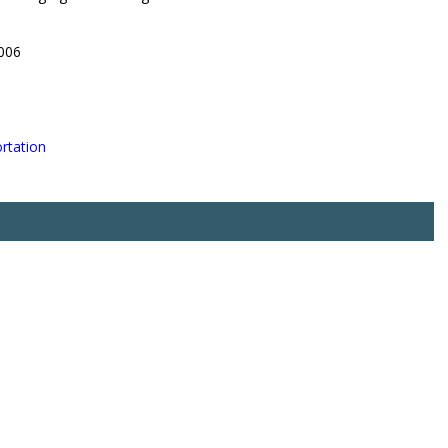
006
rtation