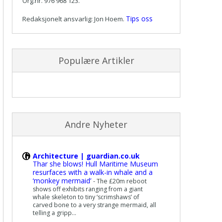
Org.nr. 976 968 123.
Tips oss
Redaksjonelt ansvarlig: Jon Hoem.
Populære Artikler
Andre Nyheter
Architecture | guardian.co.uk
Thar she blows! Hull Maritime Museum
resurfaces with a walk-in whale and a
‘monkey mermaid’
-
The £20m reboot
shows off exhibits ranging from a giant
whale skeleton to tiny ‘scrimshaws’ of
carved bone to a very strange mermaid, all
telling a gripp...