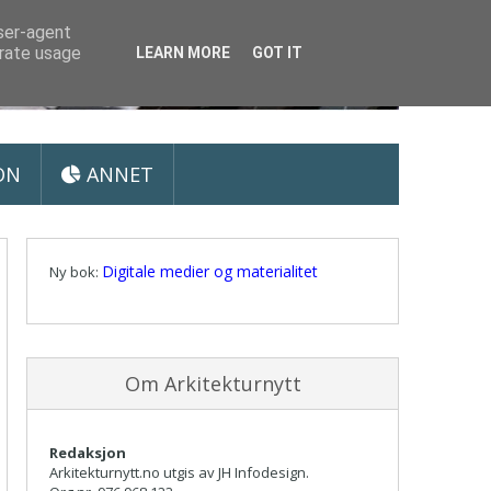
user-agent
erate usage
LEARN MORE
GOT IT
ON
ANNET
Digitale medier og materialitet
Ny bok:
Om Arkitekturnytt
Redaksjon
Arkitekturnytt.no utgis av JH Infodesign.