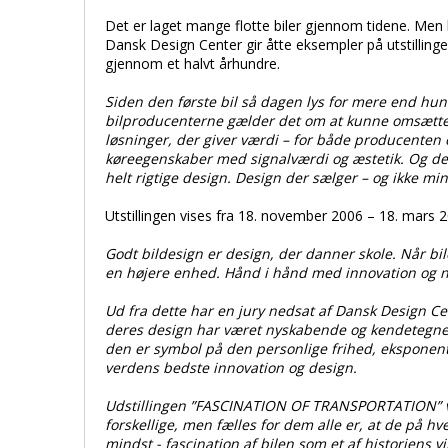
Det er laget mange flotte biler gjennom tidene. Men 
Dansk Design Center gir åtte eksempler på utstill
gjennom et halvt århundre.
Siden den første bil så dagen lys for mere end hun
bilproducenterne gælder det om at kunne omsætte 
løsninger, der giver værdi – for både producenten 
køreegenskaber med signalværdi og æstetik. Og derf
helt rigtige design. Design der sælger – og ikke min
Utstillingen vises fra 18. november 2006 – 18. mars 
Godt bildesign er design, der danner skole. Når bil
en højere enhed. Hånd i hånd med innovation og n
Ud fra dette har en jury nedsat af Dansk Design Ce
deres design har været nyskabende og kendetegnende
den er symbol på den personlige frihed, eksponent 
verdens bedste innovation og design.
Udstillingen ”FASCINATION OF TRANSPORTATION” vise
forskellige, men fælles for dem alle er, at de på h
mindst - fascination af bilen som et af historiens v