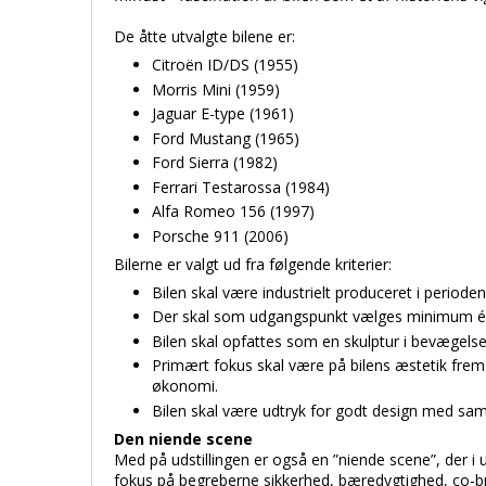
De åtte utvalgte bilene er:
Citroën ID/DS (1955)
Morris Mini (1959)
Jaguar E-type (1961)
Ford Mustang (1965)
Ford Sierra (1982)
Ferrari Testarossa (1984)
Alfa Romeo 156 (1997)
Porsche 911 (2006)
Bilerne er valgt ud fra følgende kriterier:
Bilen skal være industrielt produceret i perioden
Der skal som udgangspunkt vælges minimum én bi
Bilen skal opfattes som en skulptur i bevægelse
Primært fokus skal være på bilens æstetik fre
økonomi.
Bilen skal være udtryk for godt design med s
Den niende scene
Med på udstillingen er også en ”niende scene”, der i ud
fokus på begreberne sikkerhed, bæredygtighed, co-br