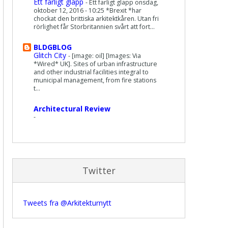
Ett farligt glapp
-
Ett farligt glapp onsdag,
oktober 12, 2016 - 10:25 *Brexit *har
chockat den brittiska arkitektkåren. Utan fri
rörlighet får Storbritannien svårt att fort...
BLDGBLOG
Glitch City
-
[image: oil] [Images: Via
*Wired* UK]. Sites of urban infrastructure
and other industrial facilities integral to
municipal management, from fire stations
t...
Architectural Review
-
Twitter
Tweets fra @Arkitekturnytt