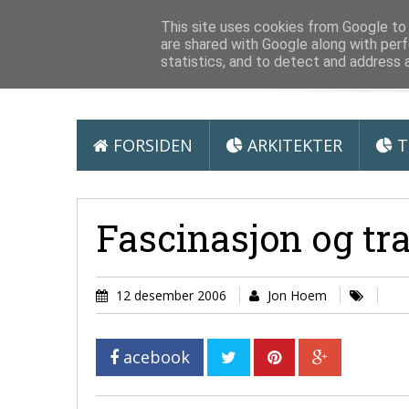
Arkitektur &
This site uses cookies from Google to d
are shared with Google along with perf
statistics, and to detect and address 
FORSIDEN
ARKITEKTER
T
Fascinasjon og tr
12 desember 2006
Jon Hoem
acebook