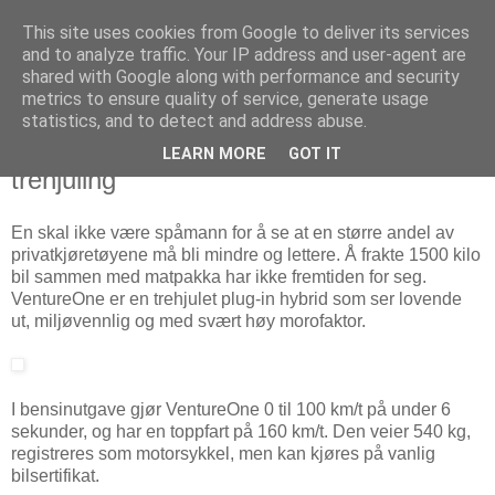
This site uses cookies from Google to deliver its services
Arkitektur & Miljøteknologi
and to analyze traffic. Your IP address and user-agent are
shared with Google along with performance and security
metrics to ensure quality of service, generate usage
statistics, and to detect and address abuse.
24 juli 2008
VentureOne - grensesprengende
LEARN MORE
GOT IT
trehjuling
En skal ikke være spåmann for å se at en større andel av
privatkjøretøyene må bli mindre og lettere. Å frakte 1500 kilo
bil sammen med matpakka har ikke fremtiden for seg.
VentureOne er en trehjulet plug-in hybrid som ser lovende
ut, miljøvennlig og med svært høy morofaktor.
I bensinutgave gjør VentureOne 0 til 100 km/t på under 6
sekunder, og har en toppfart på 160 km/t. Den veier 540 kg,
registreres som motorsykkel, men kan kjøres på vanlig
bilsertifikat.