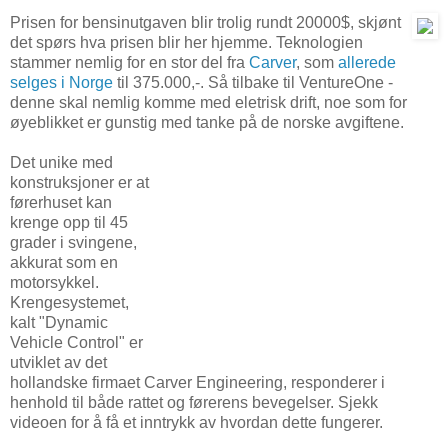
Prisen for bensinutgaven blir trolig rundt 20000$, skjønt
det spørs hva prisen blir her hjemme. Teknologien
stammer nemlig for en stor del fra
Carver
, som
allerede
selges i Norge
til 375.000,-. Så tilbake til VentureOne -
denne skal nemlig komme med eletrisk drift, noe som for
øyeblikket er gunstig med tanke på de norske avgiftene.
Det unike med
konstruksjoner er at
førerhuset kan
krenge opp til 45
grader i svingene,
akkurat som en
motorsykkel.
Krengesystemet,
kalt "Dynamic
Vehicle Control" er
utviklet av det
hollandske firmaet Carver Engineering, responderer i
henhold til både rattet og førerens bevegelser. Sjekk
videoen for å få et inntrykk av hvordan dette fungerer.