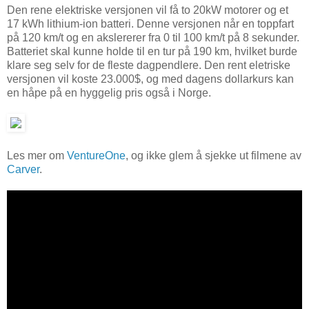
Den rene elektriske versjonen vil få to 20kW motorer og et
17 kWh lithium-ion batteri. Denne versjonen når en toppfart
på 120 km/t og en akslererer fra 0 til 100 km/t på 8 sekunder.
Batteriet skal kunne holde til en tur på 190 km, hvilket burde
klare seg selv for de fleste dagpendlere. Den rent eletriske
versjonen vil koste 23.000$, og med dagens dollarkurs kan
en håpe på en hyggelig pris også i Norge.
Les mer om
VentureOne
, og ikke glem å sjekke ut filmene av
Carver
.