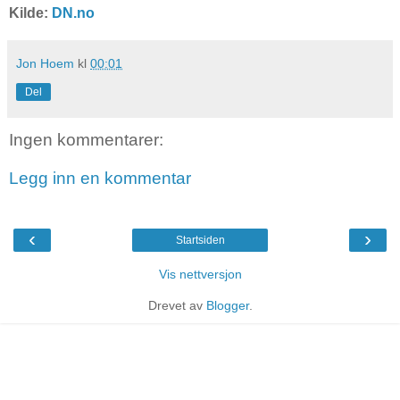
Kilde:
DN.no
Jon Hoem
kl
00:01
Del
Ingen kommentarer:
Legg inn en kommentar
‹
›
Startsiden
Vis nettversjon
Drevet av
Blogger
.