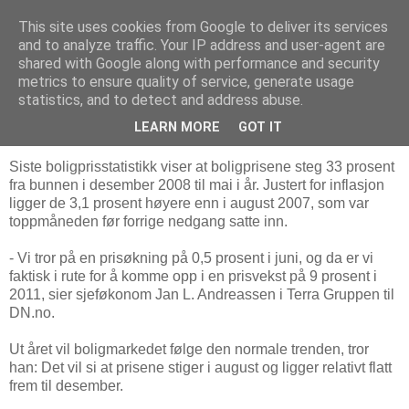
This site uses cookies from Google to deliver its services
Arkitektur & Miljøteknologi
and to analyze traffic. Your IP address and user-agent are
shared with Google along with performance and security
metrics to ensure quality of service, generate usage
statistics, and to detect and address abuse.
01 juli 2011
- Boligprisene stiger 9-10 % i år
LEARN MORE
GOT IT
Siste boligprisstatistikk viser at boligprisene steg 33 prosent
fra bunnen i desember 2008 til mai i år. Justert for inflasjon
ligger de 3,1 prosent høyere enn i august 2007, som var
toppmåneden før forrige nedgang satte inn.
- Vi tror på en prisøkning på 0,5 prosent i juni, og da er vi
faktisk i rute for å komme opp i en prisvekst på 9 prosent i
2011, sier sjeføkonom Jan L. Andreassen i Terra Gruppen til
DN.no.
Ut året vil boligmarkedet følge den normale trenden, tror
han: Det vil si at prisene stiger i august og ligger relativt flatt
frem til desember.