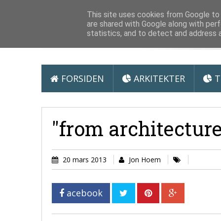
Arkitektur &
This site uses cookies from Google to d
are shared with Google along with perf
statistics, and to detect and address 
FORSIDEN
ARKITEKTER
T
"from architecture"
20 mars 2013
Jon Hoem
acebook