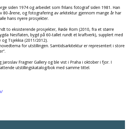
 Norge siden 1974 og arbeidet som frilans fotograf siden 1981. Han
 av 80-årene, og fotografering av arkitektur gjennom mange år har
alle hans nyere prosjekter.
undt to eksisterende prosjekter, Røde Rom (2010, fra et større
bygda Nesflaten, bygd på 60-tallet rundt et kraftverk), supplert med
ge og Tsjekkia (2011/2012).
 hovedtema for utstillingen. Samtidsarkitektur er representert i store
r”.
roslav Fragner Gallery og ble vist i Praha i oktober i fjor. I
fattende utstillingskatalog/bok med samme tittel.
o/