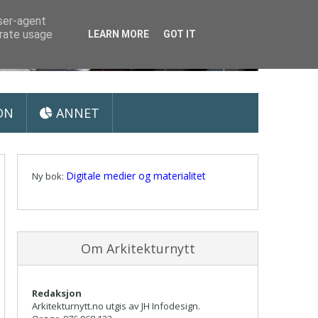
user-agent
erate usage
LEARN MORE
GOT IT
ON
ANNET
Digitale medier og materialitet
Ny bok:
Om Arkitekturnytt
Redaksjon
Arkitekturnytt.no utgis av JH Infodesign.