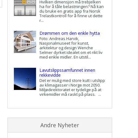
Hvilken dimensjon må trebjelken
ha for å tåle belastningen? Nå kan
du bruke en gratis app fra Norsk
Trelastkontroll for å finne ut dette
r...
Drømmen om den enkle hytta
Foto: Andreas Harvik,
Nasjonalmuseet for kunst,
arkitektur og design Wenche
Selmer dyrket idealet om et rikt liv
med enkle midler. En utstil...
Lavutslippssamfunnet innen
rekkevidde
Det er mulig med store kutt i utslipp
av klimagasser i Norge mot 2050.
Miljødirektoratet er tydelige på at
virkemidler må raskt på plass. ...
Andre Nyheter