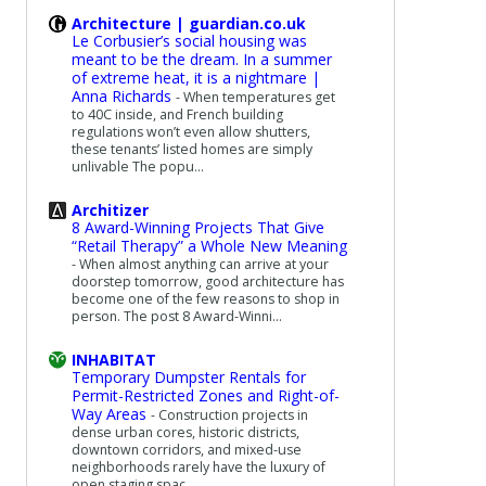
Architecture | guardian.co.uk
Le Corbusier’s social housing was
meant to be the dream. In a summer
of extreme heat, it is a nightmare |
Anna Richards
-
When temperatures get
to 40C inside, and French building
regulations won’t even allow shutters,
these tenants’ listed homes are simply
unlivable The popu...
Architizer
8 Award-Winning Projects That Give
“Retail Therapy” a Whole New Meaning
-
When almost anything can arrive at your
doorstep tomorrow, good architecture has
become one of the few reasons to shop in
person. The post 8 Award-Winni...
INHABITAT
Temporary Dumpster Rentals for
Permit-Restricted Zones and Right-of-
Way Areas
-
Construction projects in
dense urban cores, historic districts,
downtown corridors, and mixed-use
neighborhoods rarely have the luxury of
open staging spac...