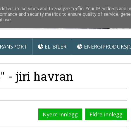
 Miljøteknologi
eliver its services and to analyze traffic. Your IP address and 
ormance and security metrics to ensure quality of service, gen
abuse.
RANSPORT
EL-BILER
ENERGIPRODUKSJ
 - jiri havran
Nyere innlegg
Eldre innlegg