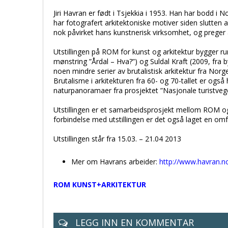
Jiri Havran er født i Tsjekkia i 1953. Han har bodd i
har fotografert arkitektoniske motiver siden slutten
nok påvirket hans kunstnerisk virksomhet, og preger 
Utstillingen på ROM for kunst og arkitektur bygger r
mønstring ”Årdal – Hva?”) og Suldal Kraft (2009, fra 
noen mindre serier av brutalistisk arkitektur fra Nor
Brutalisme i arkitekturen fra 60- og 70-tallet er også
naturpanoramaer fra prosjektet ”Nasjonale turistvege
Utstillingen er et samarbeidsprosjekt mellom ROM og Ja
forbindelse med utstillingen er det også laget en om
Utstillingen står fra 15.03. – 21.04 2013
Mer om Havrans arbeider:
http://www.havran.n
ROM KUNST+ARKITEKTUR
LEGG INN EN KOMMENTAR