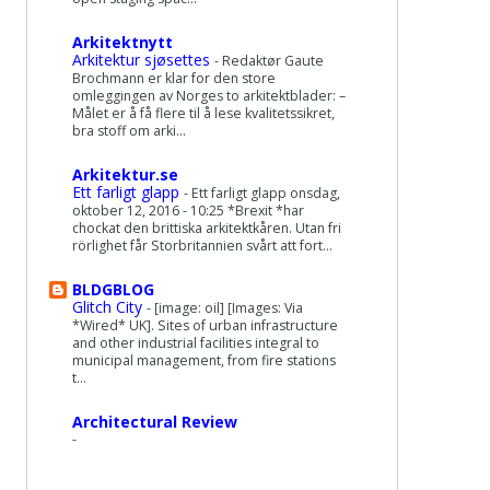
Arkitektnytt
Arkitektur sjøsettes
-
Redaktør Gaute
Brochmann er klar for den store
omleggingen av Norges to arkitektblader: –
Målet er å få flere til å lese kvalitetssikret,
bra stoff om arki...
Arkitektur.se
Ett farligt glapp
-
Ett farligt glapp onsdag,
oktober 12, 2016 - 10:25 *Brexit *har
chockat den brittiska arkitektkåren. Utan fri
rörlighet får Storbritannien svårt att fort...
BLDGBLOG
Glitch City
-
[image: oil] [Images: Via
*Wired* UK]. Sites of urban infrastructure
and other industrial facilities integral to
municipal management, from fire stations
t...
Architectural Review
-