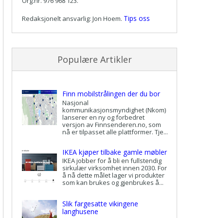
Org.nr. 976 968 123.
Tips oss
Redaksjonelt ansvarlig: Jon Hoem.
Populære Artikler
Finn mobilstrålingen der du bor
Nasjonal
kommunikasjonsmyndighet (Nkom)
lanserer en ny og forbedret
versjon av Finnsenderen.no, som
nå er tilpasset alle plattformer. Tje...
IKEA kjøper tilbake gamle møbler
IKEA jobber for å bli en fullstendig
sirkulær virksomhet innen 2030. For
å nå dette målet lager vi produkter
som kan brukes og gjenbrukes å...
Slik fargesatte vikingene
langhusene