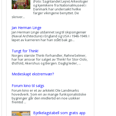
(Foto: Sagnlandet Lejre) Arkeologer
og kjemikere fra Nationalmuseet i
Danmark har undersøkt hvilke
farger vikingene benyttet. De
skriver...
Jan Herman Linge
Jan Herman Linge utdannet seg til skipsingeniør
(Naval Architecture) i England og USA i 1946-1949. I
løpet av karrieren har han stått bak go...
Tungt for Think!
Norges største Think-forhandler, RøhneSelmer,
har har ansvar for salget av Think! for Stor-Oslo,
Østfold, Akershus og Bergen. Daglig leder, ...
Medieskapt ekstremvær?
Forum kino til salgs
Forum kino er et av arkitekt Ole Landmarks
hovedverk. Som en av mange funksjonalistiske
bygninger går den imidlertid en noe usikker
fremtid ...
Bjelkelagstabell som gratis app