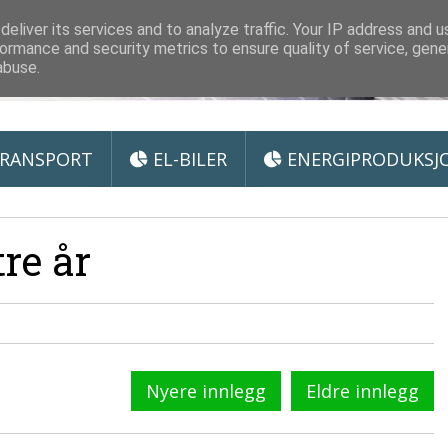
 Miljøteknologi
eliver its services and to analyze traffic. Your IP address and 
ormance and security metrics to ensure quality of service, gen
abuse.
RANSPORT
EL-BILER
ENERGIPRODUKSJ
re år
Nyere innlegg
Eldre innlegg