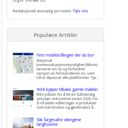
Org.nr. 976 968 123.
Tips oss
Redaksjonelt ansvarlig: Jon Hoem.
Populære Artikler
Finn mobilstrålingen der du bor
Nasjonal
kommunikasjonsmyndighet (Nkom)
lanserer en ny og forbedret
versjon av Finnsenderen.no, som
nå er tilpasset alle plattformer. Tje...
IKEA kjøper tilbake gamle møbler
IKEA jobber for å bli en fullstendig
sirkulær virksomhet innen 2030. For
å nå dette målet lager vi produkter
som kan brukes og gjenbrukes å...
Slik fargesatte vikingene
langhusene