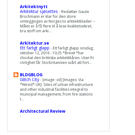
Arkitektnytt
Arkitektur sjøsettes
-
Redaktør Gaute
Brochmann er klar for den store
omleggingen av Norges to arkitektblader: –
Målet er å få flere til å lese kvalitetssikret,
bra stoff om arki...
Arkitektur.se
Ett farligt glapp
-
Ett farligt glapp onsdag,
oktober 12, 2016 - 10:25 *Brexit *har
chockat den brittiska arkitektkåren. Utan fri
rörlighet får Storbritannien svårt att fort...
BLDGBLOG
Glitch City
-
[image: oil] [Images: Via
*Wired* UK]. Sites of urban infrastructure
and other industrial facilities integral to
municipal management, from fire stations
t...
Architectural Review
-