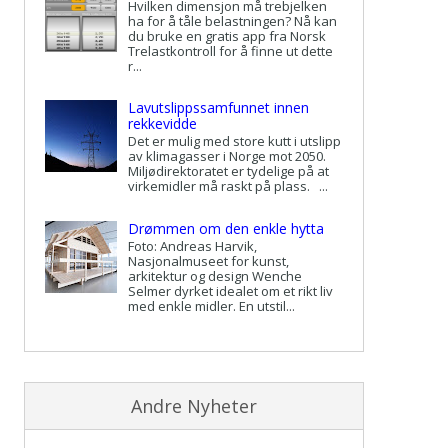
Hvilken dimensjon må trebjelken
ha for å tåle belastningen? Nå kan
du bruke en gratis app fra Norsk
Trelastkontroll for å finne ut dette
r...
Lavutslippssamfunnet innen
rekkevidde
Det er mulig med store kutt i utslipp
av klimagasser i Norge mot 2050.
Miljødirektoratet er tydelige på at
virkemidler må raskt på plass. ...
Drømmen om den enkle hytta
Foto: Andreas Harvik,
Nasjonalmuseet for kunst,
arkitektur og design Wenche
Selmer dyrket idealet om et rikt liv
med enkle midler. En utstil...
Andre Nyheter