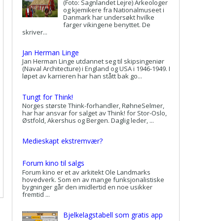
(Foto: Sagnlandet Lejre) Arkeologer
og kjemikere fra Nationalmuseet i
Danmark har undersøkt hvilke
farger vikingene benyttet. De
skriver...
Jan Herman Linge
Jan Herman Linge utdannet seg til skipsingeniør
(Naval Architecture) i England og USA i 1946-1949. I
løpet av karrieren har han stått bak go...
Tungt for Think!
Norges største Think-forhandler, RøhneSelmer,
har har ansvar for salget av Think! for Stor-Oslo,
Østfold, Akershus og Bergen. Daglig leder, ...
Medieskapt ekstremvær?
Forum kino til salgs
Forum kino er et av arkitekt Ole Landmarks
hovedverk. Som en av mange funksjonalistiske
bygninger går den imidlertid en noe usikker
fremtid ...
Bjelkelagstabell som gratis app