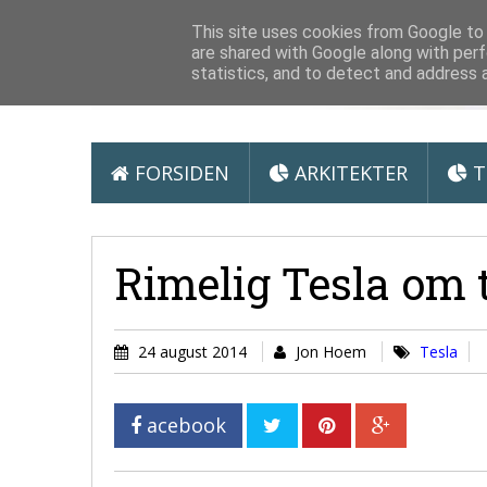
Arkitektur &
This site uses cookies from Google to d
are shared with Google along with perf
statistics, and to detect and address 
FORSIDEN
ARKITEKTER
T
Rimelig Tesla om t
24 august 2014
Jon Hoem
Tesla
acebook