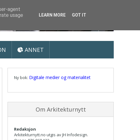
user-agent
erate usage
LEARN MORE
GOT IT
ON
ANNET
Digitale medier og materialitet
Ny bok:
Om Arkitekturnytt
Redaksjon
Arkitekturnytt.no utgis av JH Infodesign.