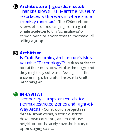
Architecture | guardian.co.uk
Thar she blows! Hull Maritime Museum
resurfaces with a walk-in whale and a
‘monkey mermaid’
-
The £20m reboot
shows off exhibits ranging from a giant
whale skeleton to tiny ‘scrimshaws’ of
carved bone to a very strange mermaid, all
telling a gripp...
Architizer
Is Craft Becoming Architecture’s Most
Valuable “Technology”?
-
Ask an architect
about their most powerful technology, and
they might say software. Ask again — the
answer might be craft. The post Is Craft
Becoming Ar...
INHABITAT
Temporary Dumpster Rentals for
Permit-Restricted Zones and Right-of-
Way Areas
-
Construction projects in
dense urban cores, historic districts,
downtown corridors, and mixed-use
neighborhoods rarely have the luxury of
open staging spac...