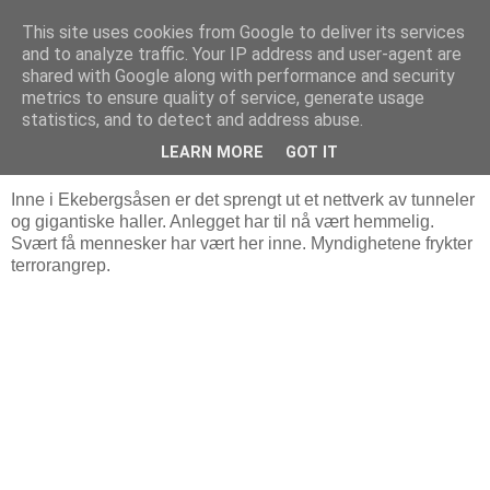
This site uses cookies from Google to deliver its services
Arkitektur & Miljøteknologi
and to analyze traffic. Your IP address and user-agent are
shared with Google along with performance and security
metrics to ensure quality of service, generate usage
statistics, and to detect and address abuse.
06 desember 2014
Ekebergtankene
LEARN MORE
GOT IT
Inne i Ekebergsåsen er det sprengt ut et nettverk av tunneler
og gigantiske haller. Anlegget har til nå vært hemmelig.
Svært få mennesker har vært her inne. Myndighetene frykter
terrorangrep.