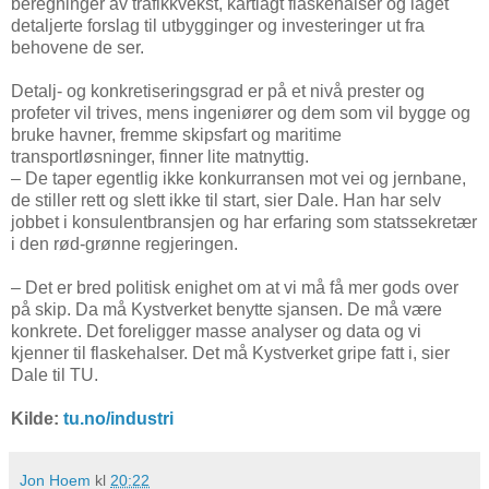
beregninger av trafikkvekst, kartlagt flaskehalser og laget
detaljerte forslag til utbygginger og investeringer ut fra
behovene de ser.
Detalj- og konkretiseringsgrad er på et nivå prester og
profeter vil trives, mens ingeniører og dem som vil bygge og
bruke havner, fremme skipsfart og maritime
transportløsninger, finner lite matnyttig.
– De taper egentlig ikke konkurransen mot vei og jernbane,
de stiller rett og slett ikke til start, sier Dale. Han har selv
jobbet i konsulentbransjen og har erfaring som statssekretær
i den rød-grønne regjeringen.
– Det er bred politisk enighet om at vi må få mer gods over
på skip. Da må Kystverket benytte sjansen. De må være
konkrete. Det foreligger masse analyser og data og vi
kjenner til flaskehalser. Det må Kystverket gripe fatt i, sier
Dale til TU.
Kilde:
tu.no/industri
Jon Hoem
kl
20:22