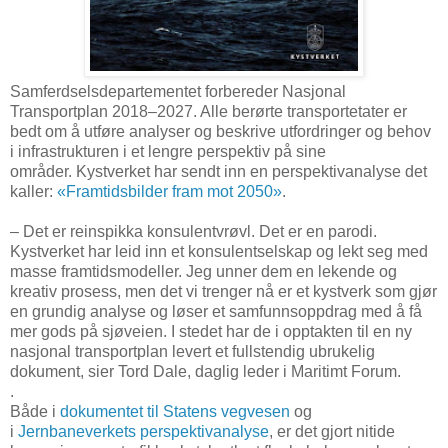
Samferdselsdepartementet forbereder Nasjonal
Transportplan 2018–2027. Alle berørte transportetater er
bedt om å utføre analyser og beskrive utfordringer og behov
i infrastrukturen i et lengre perspektiv på sine
områder. Kystverket har sendt inn en perspektivanalyse det
kaller:
«Framtidsbilder fram mot 2050»
.
– Det er reinspikka konsulentvrøvl. Det er en parodi.
Kystverket har leid inn et konsulentselskap og lekt seg med
masse framtidsmodeller. Jeg unner dem en lekende og
kreativ prosess, men det vi trenger nå er et kystverk som gjør
en grundig analyse og løser et samfunnsoppdrag med å få
mer gods på sjøveien. I stedet har de i opptakten til en ny
nasjonal transportplan levert et fullstendig ubrukelig
dokument, sier Tord Dale, daglig leder i Maritimt Forum.
.
Både i
dokumentet til Statens vegvesen
og
i
Jernbaneverkets perspektivanalyse
, er det gjort nitide