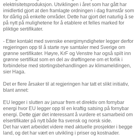
elektrisitetsproduksjon. Utviklingen i året som har gått har
imidlertid gjort at den framlagte ordningen i dag framstår som
for dårlig på enkelte områder. Dette har gjort det naturlig å se
på nytt på mulighetene for å etablere et felles marked for
pliktige sertifikater.
- Etter kontakt med svenske energimyndigheter legger derfor
regjeringen opp til å starte nye samtaler med Sverige om
grønne sertifikater. Høyre, KrF og Venstre har også spilt inn
grønne sertifikat som en del av drøftingene om et forlik i
forbindelse med stortingsbehandlingen av klimameldingen,
sier Haga.
Det er flere årsaker til at regjeringen har tatt et slikt initiativ,
blant annet:
EU legger i slutten av januar frem et direktiv om fornybar
energi hvor EU legger opp til en kraftig satsing på fornybar
energi. Dette gjør det interessant å vurdere et samarbeid om
elsertifikater på nytt både fra svensk og norsk side.
Det har vært arbeidet videre med aktuelle prosjekter i begge
land, og det har vært en utvikling i priser og kostnader.