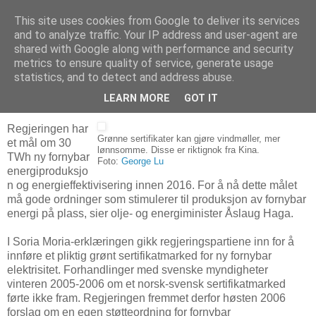
This site uses cookies from Google to deliver its services
Arkitektur & Miljøteknologi
and to analyze traffic. Your IP address and user-agent are
shared with Google along with performance and security
metrics to ensure quality of service, generate usage
statistics, and to detect and address abuse.
07 desember 2007
Nye samtaler om grønne sertifikater
LEARN MORE
GOT IT
Regjeringen har
Grønne sertifikater kan gjøre vindmøller, mer
et mål om 30
lønnsomme. Disse er riktignok fra Kina.
TWh ny fornybar
Foto:
George Lu
energiproduksjo
n og energieffektivisering innen 2016. For å nå dette målet
må gode ordninger som stimulerer til produksjon av fornybar
energi på plass, sier olje- og energiminister Åslaug Haga.
I Soria Moria-erklæringen gikk regjeringspartiene inn for å
innføre et pliktig grønt sertifikatmarked for ny fornybar
elektrisitet. Forhandlinger med svenske myndigheter
vinteren 2005-2006 om et norsk-svensk sertifikatmarked
førte ikke fram. Regjeringen fremmet derfor høsten 2006
forslag om en egen støtteordning for fornybar