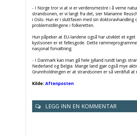
- I Norge tror vi at vi er verdensmestre i å verne natu
strandsonen, er vi langt fra det, sier Marianne Reusch
i Oslo. Hun er i sluttfasen med sin doktoravhandlin
problemstillingene i folkeretten.
Hun påpeker at EU-landene også har utviklet et ege
kystsonen er et fellesgode. Dette rammeprogrammet s
nasjonal forvaltning.
- I Danmark kan man gå hele Jylland rundt langs stra
Nederland og Belgia. Mange land gjør også mye aktivt
Grunnholdningen er at strandsonen er så verdifull at 
Kilde:
Aftenposten
LEGG INN EN KOMMENTAR