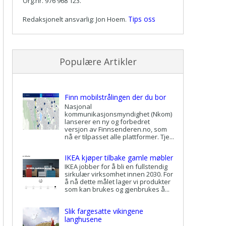
Org.nr. 976 968 123.
Tips oss
Redaksjonelt ansvarlig: Jon Hoem.
Populære Artikler
Finn mobilstrålingen der du bor
Nasjonal
kommunikasjonsmyndighet (Nkom)
lanserer en ny og forbedret
versjon av Finnsenderen.no, som
nå er tilpasset alle plattformer. Tje...
IKEA kjøper tilbake gamle møbler
IKEA jobber for å bli en fullstendig
sirkulær virksomhet innen 2030. For
å nå dette målet lager vi produkter
som kan brukes og gjenbrukes å...
Slik fargesatte vikingene
langhusene