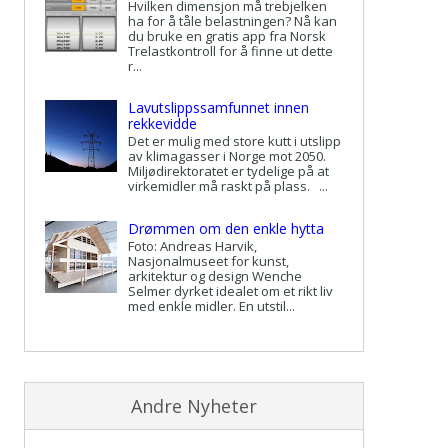
Hvilken dimensjon må trebjelken
ha for å tåle belastningen? Nå kan
du bruke en gratis app fra Norsk
Trelastkontroll for å finne ut dette
r...
Lavutslippssamfunnet innen
rekkevidde
Det er mulig med store kutt i utslipp
av klimagasser i Norge mot 2050.
Miljødirektoratet er tydelige på at
virkemidler må raskt på plass. ...
Drømmen om den enkle hytta
Foto: Andreas Harvik,
Nasjonalmuseet for kunst,
arkitektur og design Wenche
Selmer dyrket idealet om et rikt liv
med enkle midler. En utstil...
Andre Nyheter