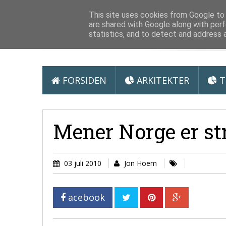
Arkitektur &
This site uses cookies from Google to d
are shared with Google along with perf
statistics, and to detect and address 
FORSIDEN
ARKITEKTER
T
Mener Norge er st
03 juli 2010
Jon Hoem
acebook