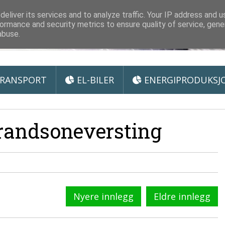
 Miljøteknologi
eliver its services and to analyze traffic. Your IP address and 
ormance and security metrics to ensure quality of service, gen
abuse.
RANSPORT
EL-BILER
ENERGIPRODUKSJ
randsoneversting
Nyere innlegg
Eldre innlegg