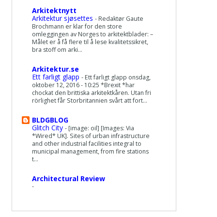
Arkitektnytt
Arkitektur sjøsettes
-
Redaktør Gaute
Brochmann er klar for den store
omleggingen av Norges to arkitektblader: –
Målet er å få flere til å lese kvalitetssikret,
bra stoff om arki...
Arkitektur.se
Ett farligt glapp
-
Ett farligt glapp onsdag,
oktober 12, 2016 - 10:25 *Brexit *har
chockat den brittiska arkitektkåren. Utan fri
rörlighet får Storbritannien svårt att fort...
BLDGBLOG
Glitch City
-
[image: oil] [Images: Via
*Wired* UK]. Sites of urban infrastructure
and other industrial facilities integral to
municipal management, from fire stations
t...
Architectural Review
-