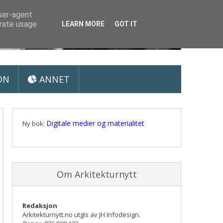
user-agent
erate usage
LEARN MORE
GOT IT
ON
ANNET
Digitale medier og materialitet
Ny bok:
Om Arkitekturnytt
Redaksjon
Arkitekturnytt.no utgis av JH Infodesign.