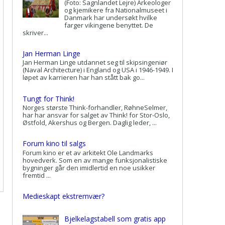
(Foto: Sagnlandet Lejre) Arkeologer
og kjemikere fra Nationalmuseet i
Danmark har undersøkt hvilke
farger vikingene benyttet. De
skriver...
Jan Herman Linge
Jan Herman Linge utdannet seg til skipsingeniør
(Naval Architecture) i England og USA i 1946-1949. I
løpet av karrieren har han stått bak go...
Tungt for Think!
Norges største Think-forhandler, RøhneSelmer,
har har ansvar for salget av Think! for Stor-Oslo,
Østfold, Akershus og Bergen. Daglig leder, ...
Forum kino til salgs
Forum kino er et av arkitekt Ole Landmarks
hovedverk. Som en av mange funksjonalistiske
bygninger går den imidlertid en noe usikker
fremtid ...
Medieskapt ekstremvær?
Bjelkelagstabell som gratis app