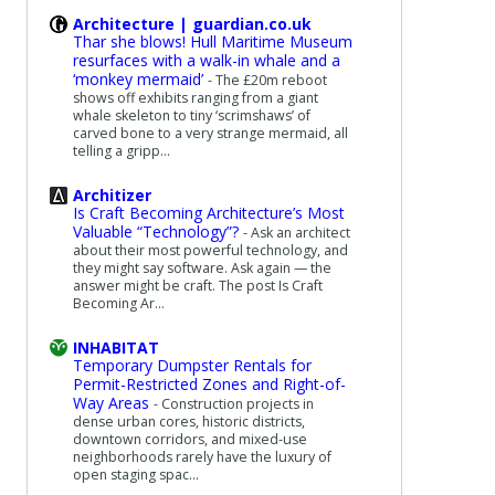
Architecture | guardian.co.uk
Thar she blows! Hull Maritime Museum
resurfaces with a walk-in whale and a
‘monkey mermaid’
-
The £20m reboot
shows off exhibits ranging from a giant
whale skeleton to tiny ‘scrimshaws’ of
carved bone to a very strange mermaid, all
telling a gripp...
Architizer
Is Craft Becoming Architecture’s Most
Valuable “Technology”?
-
Ask an architect
about their most powerful technology, and
they might say software. Ask again — the
answer might be craft. The post Is Craft
Becoming Ar...
INHABITAT
Temporary Dumpster Rentals for
Permit-Restricted Zones and Right-of-
Way Areas
-
Construction projects in
dense urban cores, historic districts,
downtown corridors, and mixed-use
neighborhoods rarely have the luxury of
open staging spac...