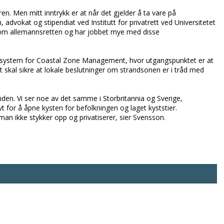
ren. Men mitt inntrykk er at når det gjelder å ta vare på
, advokat og stipendiat ved Institutt for privatrett ved Universitetet
g om allemannsretten og har jobbet mye med disse
t system for Coastal Zone Management, hvor utgangspunktet er at
kal sikre at lokale beslutninger om strandsonen er i tråd med
nden. Vi ser noe av det samme i Storbritannia og Sverige,
 for å åpne kysten for befolkningen og laget kyststier.
man ikke stykker opp og privatiserer, sier Svensson.