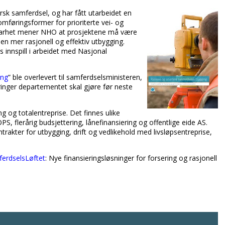
k samferdsel, og har fått utarbeidet en
mføringsformer for prioriterte vei- og
gbarhet mener NHO at prosjektene må være
gi en mer rasjonell og effektiv utbygging.
 innspill i arbeidet med Nasjonal
ing
” ble overlevert til samferdselsministeren,
deringer departementet skal gjøre før neste
 og totalentreprise. Det finnes ulike
S, flerårig budsjettering, lånefinansiering og offentlige eide AS.
rakter for utbygging, drift og vedlikehold med livsløpsentreprise,
erdselsLøftet
: Nye finansieringsløsninger for forsering og rasjonell