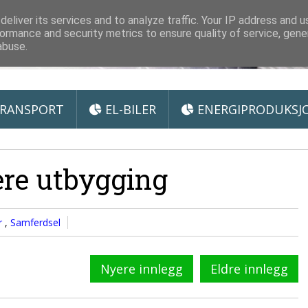
 Miljøteknologi
eliver its services and to analyze traffic. Your IP address and 
ormance and security metrics to ensure quality of service, gen
abuse.
RANSPORT
EL-BILER
ENERGIPRODUKSJ
ere utbygging
r
,
Samferdsel
Nyere innlegg
Eldre innlegg