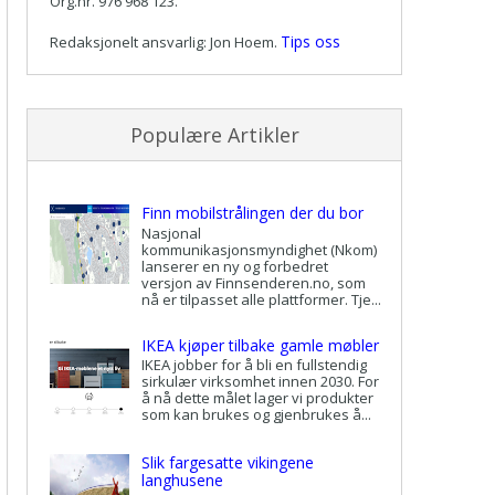
Org.nr. 976 968 123.
Tips oss
Redaksjonelt ansvarlig: Jon Hoem.
Populære Artikler
Finn mobilstrålingen der du bor
Nasjonal
kommunikasjonsmyndighet (Nkom)
lanserer en ny og forbedret
versjon av Finnsenderen.no, som
nå er tilpasset alle plattformer. Tje...
IKEA kjøper tilbake gamle møbler
IKEA jobber for å bli en fullstendig
sirkulær virksomhet innen 2030. For
å nå dette målet lager vi produkter
som kan brukes og gjenbrukes å...
Slik fargesatte vikingene
langhusene