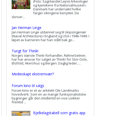
(Foto: Sagnlandet Lejre) Arkeologer
og kjemikere fra Nationalmuseet i
Danmark har undersøkt hvilke
farger vikingene benyttet. De
skriver...
Jan Herman Linge
Jan Herman Linge utdannet seg til skipsingeniør
(Naval Architecture) i England og USA i 1946-1949. I
løpet av karrieren har han stått bak go...
Tungt for Think!
Norges største Think-forhandler, RøhneSelmer,
har har ansvar for salget av Think! for Stor-Oslo,
Østfold, Akershus og Bergen. Daglig leder, ...
Medieskapt ekstremvær?
Forum kino til salgs
Forum kino er et av arkitekt Ole Landmarks
hovedverk. Som en av mange funksjonalistiske
bygninger går den imidlertid en noe usikker
fremtid ...
Bjelkelagstabell som gratis app