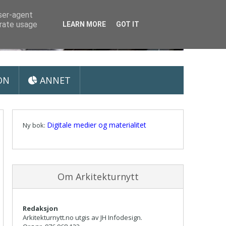
user-agent
erate usage
LEARN MORE
GOT IT
ON
ANNET
Digitale medier og materialitet
Ny bok:
Om Arkitekturnytt
Redaksjon
Arkitekturnytt.no utgis av JH Infodesign.