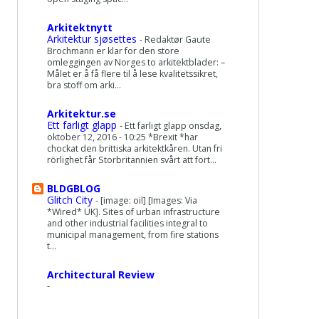
Arkitektnytt
Arkitektur sjøsettes
-
Redaktør Gaute
Brochmann er klar for den store
omleggingen av Norges to arkitektblader: –
Målet er å få flere til å lese kvalitetssikret,
bra stoff om arki...
Arkitektur.se
Ett farligt glapp
-
Ett farligt glapp onsdag,
oktober 12, 2016 - 10:25 *Brexit *har
chockat den brittiska arkitektkåren. Utan fri
rörlighet får Storbritannien svårt att fort...
BLDGBLOG
Glitch City
-
[image: oil] [Images: Via
*Wired* UK]. Sites of urban infrastructure
and other industrial facilities integral to
municipal management, from fire stations
t...
Architectural Review
-