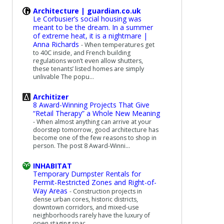
Architecture | guardian.co.uk
Le Corbusier’s social housing was
meant to be the dream. In a summer
of extreme heat, it is a nightmare |
Anna Richards
-
When temperatures get
to 40C inside, and French building
regulations won’t even allow shutters,
these tenants’ listed homes are simply
unlivable The popu...
Architizer
8 Award-Winning Projects That Give
“Retail Therapy” a Whole New Meaning
-
When almost anything can arrive at your
doorstep tomorrow, good architecture has
become one of the few reasons to shop in
person. The post 8 Award-Winni...
INHABITAT
Temporary Dumpster Rentals for
Permit-Restricted Zones and Right-of-
Way Areas
-
Construction projects in
dense urban cores, historic districts,
downtown corridors, and mixed-use
neighborhoods rarely have the luxury of
open staging spac...