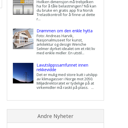
Hvilken dimensjon må trebjelken
ha for å tåle belastningen? Nå kan
du bruke en gratis app fra Norsk
Trelastkontroll for å finne ut dette
r...
Drømmen om den enkle hytta
Foto: Andreas Harvik,
Nasjonalmuseet for kunst,
arkitektur og design Wenche
Selmer dyrket idealet om et rikt liv
med enkle midler. En utstil...
Lavutslippssamfunnet innen
rekkevidde
Det er mulig med store kutt i utslipp
av klimagasser i Norge mot 2050.
Miljødirektoratet er tydelige på at
virkemidler må raskt på plass. ...
Andre Nyheter