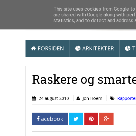
Arkitektur &
This site uses cookies from Google to d
are shared with Google along with perf
statistics, and to detect and address 
FORSIDEN
ARKITEKTER
T
Raskere og smart
24 august 2010
Jon Hoem
Rapporte
acebook