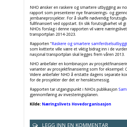
NHO ønsker en raskere og smartere utbygging av nors
rapport som presenterer nye finansierings- og gjenno
jernbaneprosjekter. For å skaffe nødvendig forutsi
fullfinansiert ved oppstart. En slik forutsigbarhet vil 
NHOs forslag i denne rapporten vil være næringslivets
transportplan 2014-2023.
Rapporten ”
Raskere og smartere samferdselsutbygg
som kvitterte ville være et viktig bidrag inn i de vur
nasjonal transportplan skal legges frem våren 2013.
NHO anbefaler en kombinasjon av prosjektfinansiering
varianter av prosjektfinansiering som for eksempel: OP
Videre anbefaler NHO å erstatte dagens separate kont
for de prosjekter der det er hensiktsmessig.
Rapporten tar utgangspunkt i NHOs publikasjon
Samf
gjennomføring av investeringsplanen.
Kilde:
Næringslivets Hovedorganisasjon
LEGG INN EN KOMMENTAR