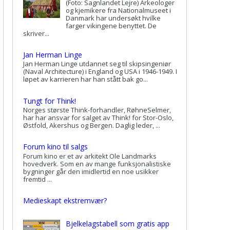
(Foto: Sagnlandet Lejre) Arkeologer
og kjemikere fra Nationalmuseet i
Danmark har undersøkt hvilke
farger vikingene benyttet. De
skriver...
Jan Herman Linge
Jan Herman Linge utdannet seg til skipsingeniør
(Naval Architecture) i England og USA i 1946-1949. I
løpet av karrieren har han stått bak go...
Tungt for Think!
Norges største Think-forhandler, RøhneSelmer,
har har ansvar for salget av Think! for Stor-Oslo,
Østfold, Akershus og Bergen. Daglig leder, ...
Forum kino til salgs
Forum kino er et av arkitekt Ole Landmarks
hovedverk. Som en av mange funksjonalistiske
bygninger går den imidlertid en noe usikker
fremtid ...
Medieskapt ekstremvær?
Bjelkelagstabell som gratis app