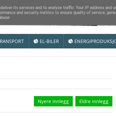
 Miljøteknologi
eliver its services and to analyze traffic. Your IP address and 
ormance and security metrics to ensure quality of service, gen
abuse.
RANSPORT
EL-BILER
ENERGIPRODUKSJ
Nyere innlegg
Eldre innlegg