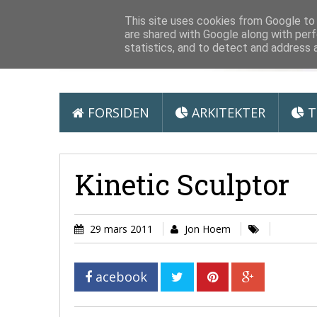
Arkitektur &
This site uses cookies from Google to d
are shared with Google along with perf
statistics, and to detect and address 
FORSIDEN
ARKITEKTER
T
Kinetic Sculptor
29 mars 2011
Jon Hoem
acebook