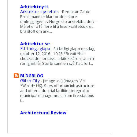
Arkitektnytt
Arkitektur sjøsettes
-
Redaktør Gaute
Brochmann er klar for den store
omleggingen av Norges to arkitektblader: –
Målet er å få flere til å lese kvalitetssikret,
bra stoff om arki...
Arkitektur.se
Ett farligt glapp
-
Ett farligt glapp onsdag,
oktober 12, 2016 - 10:25 *Brexit *har
chockat den brittiska arkitektkåren. Utan fri
rörlighet får Storbritannien svårt att fort...
BLDGBLOG
Glitch City
-
[image: oil] [Images: Via
*Wired* UK]. Sites of urban infrastructure
and other industrial facilities integral to
municipal management, from fire stations
t...
Architectural Review
-