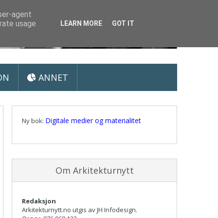
user-agent
erate usage
LEARN MORE
GOT IT
ON
ANNET
Digitale medier og materialitet
Ny bok:
Om Arkitekturnytt
Redaksjon
Arkitekturnytt.no utgis av JH Infodesign.