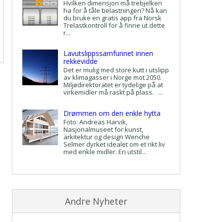
Hvilken dimensjon må trebjelken
ha for å tåle belastningen? Nå kan
du bruke en gratis app fra Norsk
Trelastkontroll for å finne ut dette
r...
Lavutslippssamfunnet innen
rekkevidde
Det er mulig med store kutt i utslipp
av klimagasser i Norge mot 2050.
Miljødirektoratet er tydelige på at
virkemidler må raskt på plass. ...
Drømmen om den enkle hytta
Foto: Andreas Harvik,
Nasjonalmuseet for kunst,
arkitektur og design Wenche
Selmer dyrket idealet om et rikt liv
med enkle midler. En utstil...
Andre Nyheter