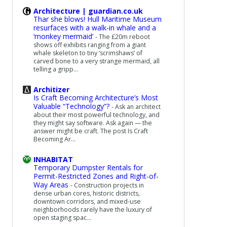
Architecture | guardian.co.uk
Thar she blows! Hull Maritime Museum
resurfaces with a walk-in whale and a
‘monkey mermaid’
-
The £20m reboot
shows off exhibits ranging from a giant
whale skeleton to tiny ‘scrimshaws’ of
carved bone to a very strange mermaid, all
telling a gripp...
Architizer
Is Craft Becoming Architecture’s Most
Valuable “Technology”?
-
Ask an architect
about their most powerful technology, and
they might say software. Ask again — the
answer might be craft. The post Is Craft
Becoming Ar...
INHABITAT
Temporary Dumpster Rentals for
Permit-Restricted Zones and Right-of-
Way Areas
-
Construction projects in
dense urban cores, historic districts,
downtown corridors, and mixed-use
neighborhoods rarely have the luxury of
open staging spac...