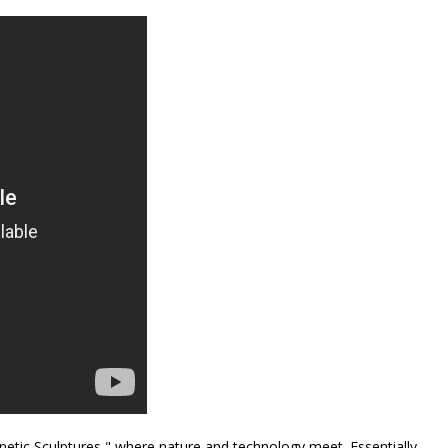
inetic Sculptures," where nature and technology meet. Essentially