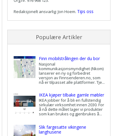
Org.nr. 976 968 123.
Tips oss
Redaksjonelt ansvarlig: Jon Hoem.
Populære Artikler
Finn mobilstrålingen der du bor
Nasjonal
kommunikasjonsmyndighet (Nkom)
lanserer en ny og forbedret
versjon av Finnsenderen.no, som
nå er tilpasset alle plattformer. Tje...
IKEA kjøper tilbake gamle møbler
IKEA jobber for å bli en fullstendig
sirkulær virksomhet innen 2030. For
å nå dette målet lager vi produkter
som kan brukes og gjenbrukes å...
Slik fargesatte vikingene
langhusene