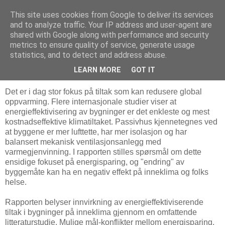
This site uses cookies from Google to deliver its services
Arkitektur & Miljøteknologi
and to analyze traffic. Your IP address and user-agent are
shared with Google along with performance and security
metrics to ensure quality of service, generate usage
statistics, and to detect and address abuse.
22 februar 2012
Enovas senter for publikasjoner
LEARN MORE
GOT IT
Det er i dag stor fokus på tiltak som kan redusere global
oppvarming. Flere internasjonale studier viser at
energieffektivisering av bygninger er det enkleste og mest
kostnadseffektive klimatiltaket. Passivhus kjennetegnes ved
at byggene er mer lufttette, har mer isolasjon og har
balansert mekanisk ventilasjonsanlegg med
varmegjenvinning. I rapporten stilles spørsmål om dette
ensidige fokuset på energisparing, og "endring" av
byggemåte kan ha en negativ effekt på inneklima og folks
helse.
Rapporten belyser innvirkning av energieffektiviserende
tiltak i bygninger på inneklima gjennom en omfattende
litteraturstudie. Mulige mål-konflikter mellom energisparing,