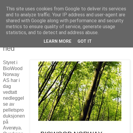
This site uses cookies from Google to deliver its services
Arkitektur & Miljøteknologi
and to analyze traffic. Your IP address and user-agent are
shared with Google along with performance and security
metrics to ensure quality of service, generate usage
statistics, and to detect and address abuse.
21 november 2012
Pelletsproduksjonen på Averøya legges
LEARN MORE
GOT IT
ned
Styret i
BioWood
Norway
AS har i
dag
vedtatt
nedleggel
se av
pelletspro
duksjonen
på
Averøya.