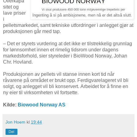
Overkapa
sitet og
lave priser
Ingenting å si på ambisjonene, men nå er det altså slutt.
i
pelletsmarkedet, samt tekniske utfordringer i anlegget gjør at
produksjonen går med tap.
– Det er styrets vurdering at det ikke er tilstrekkelig grunnlag
for lønnsomhet innen et rimelig tidsrom under dagens
markedsforhold, sier styreleder i BioWood Norway, Johan
Chr. Hovland.
Produksjonen av pellets vil stanse innen kort tid når
råvarene på området er brukt opp. Ferdigvarelageret vil bli
solgt, og anlegget vil bli konservert. Arbeidet for å finne en
ny eier til virksomheten vil fortsette.
Kilde:
Biowood Norway AS
Jon Hoem
kl
19:44
Del