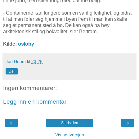
finne jobb, men sliter tungt med å finne bolig.
- Containerne kan fungere som en vanlig leilighet, og bidra
til at man føler seg hjemme i byen frem til man kan skaffe
seg et permanent sted å bo. De kan også ha høy
arkitektonisk stil og bokvalitet, sier Bertram.
Kilde:
osloby
Jon Hoem
kl
23:26
Del
Ingen kommentarer:
Legg inn en kommentar
‹
›
Startsiden
Vis nettversjon