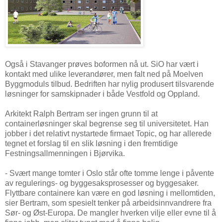
Også i Stavanger prøves boformen nå ut. SiO har vært i
kontakt med ulike leverandører, men falt ned på Moelven
Byggmoduls tilbud. Bedriften har nylig produsert tilsvarende
løsninger for samskipnader i både Vestfold og Oppland.
Arkitekt Ralph Bertram ser ingen grunn til at
containerløsninger skal begrense seg til universitetet. Han
jobber i det relativt nystartede firmaet Topic, og har allerede
tegnet et forslag til en slik løsning i den fremtidige
Festningsallmenningen i Bjørvika.
- Svært mange tomter i Oslo står ofte tomme lenge i påvente
av regulerings- og byggesaksprosesser og byggesaker.
Flyttbare containere kan være en god løsning i mellomtiden,
sier Bertram, som spesielt tenker på arbeidsinnvandrere fra
Sør- og Øst-Europa. De mangler hverken vilje eller evne til å