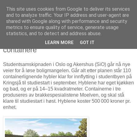
This site uses cookies from Google to deliver its services
Arkitektur & Miljøteknologi
and to analyze traffic. Your IP address and user-agent are
shared with Google along with performance and security
metrics to ensure quality of service, generate usage
statistics, and to detect and address abuse.
27 april 2013
Oslo-studentene kan snart bo i
LEARN MORE
GOT IT
containere
Studentsamskipnaden i Oslo og Akershus (SiO) går nå nye
veier for å løse boligmangelen. Går alt etter planen står 110
containerlignende hybler klar for innflytting i studentbyen på
Kringsjå til studiestart i september. Hyblene har eget kjøkken
og bad, og er på 14–15 kvadratmeter. Containerne i tre
produseres av brakkespesialistene Moelven, og skal stå
klare til studiestart i høst. Hyblene koster 500 000 kroner pr.
enhet.