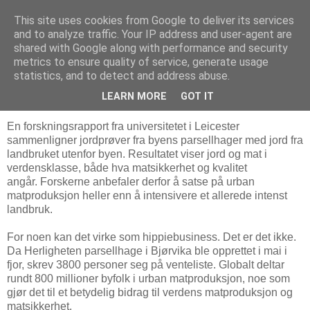
This site uses cookies from Google to deliver its services
Arkitektur & Miljøteknologi
and to analyze traffic. Your IP address and user-agent are
shared with Google along with performance and security
metrics to ensure quality of service, generate usage
statistics, and to detect and address abuse.
12 mai 2014
Dyrk mer av maten din selv
LEARN MORE
GOT IT
En forskningsrapport fra universitetet i Leicester
sammenligner jordprøver fra byens parsellhager med jord fra
landbruket utenfor byen. Resultatet viser jord og mat i
verdensklasse, både hva matsikkerhet og kvalitet
angår. Forskerne anbefaler derfor å satse på urban
matproduksjon heller enn å intensivere et allerede intenst
landbruk.
For noen kan det virke som hippiebusiness. Det er det ikke.
Da Herligheten parsellhage i Bjørvika ble opprettet i mai i
fjor, skrev 3800 personer seg på venteliste. Globalt deltar
rundt 800 millioner byfolk i urban matproduksjon, noe som
gjør det til et betydelig bidrag til verdens matproduksjon og
matsikkerhet.