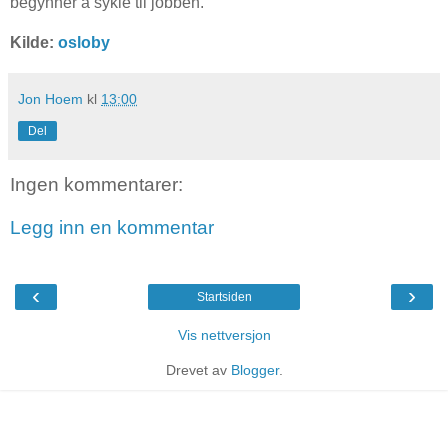
begynner å sykle til jobben.
Kilde:
osloby
Jon Hoem
kl
13:00
Del
Ingen kommentarer:
Legg inn en kommentar
‹
›
Startsiden
Vis nettversjon
Drevet av
Blogger
.