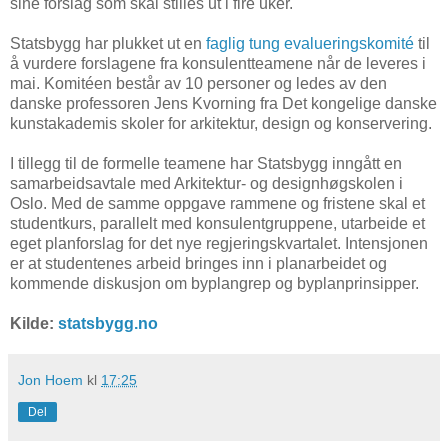
sine forslag som skal stilles ut i fire uker.
Statsbygg har plukket ut en
faglig tung evalueringskomité
til
å vurdere forslagene fra konsulentteamene når de leveres i
mai. Komitéen består av 10 personer og ledes av den
danske professoren Jens Kvorning fra Det kongelige danske
kunstakademis skoler for arkitektur, design og konservering.
I tillegg til de formelle teamene har Statsbygg inngått en
samarbeidsavtale med Arkitektur- og designhøgskolen i
Oslo. Med de samme oppgave rammene og fristene skal et
studentkurs, parallelt med konsulentgruppene, utarbeide et
eget planforslag for det nye regjeringskvartalet. Intensjonen
er at studentenes arbeid bringes inn i planarbeidet og
kommende diskusjon om byplangrep og byplanprinsipper.
Kilde:
statsbygg.no
Jon Hoem
kl
17:25
Del