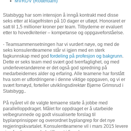
MVRDV (Rotterdam)
Statsbygg har som intensjon å inngå kontrakt med disse
seks etter at klagefristen på 10 dager er utløpt. Honoraret er
satt til 1,5 millioner kroner per team. Tilbyderne er evaluert
etter to hovedkriterier – kompetanse og oppgaveforståelse.
- Teamsammensetningen har vi vurdert nøye, og med de
seks konsulentteamene står vi igjen med en sterk
fagkunnskap med god
fordeling på profesjon og bakgrunn
.
Dette er seks team med svært god tverrfaglighet, og med
underleverandørene er det også god spredning på
medarbeidernes alder og erfaring. Alle teamene har forstått
hva som er utfordringene i denne viktige oppgaven, og vi er
svært fornøyd, forteller utviklingsdirektør Bjørne Grimsrud i
Statsbygg..
På nyåret vil de valgte temaene starte å jobbe med
parallelloppdraget. Målet for oppdraget er å utarbeide
velbegrunnede og godt visualiserte forslag til
byplanprinsipper og overordnet byplangrep for det nye
regjeringskvartalet. Konsulentteamene vil i mars 2015 levere