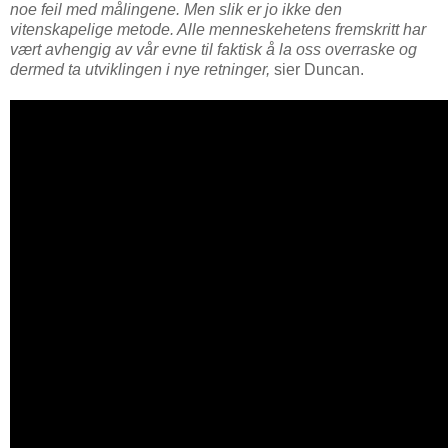
noe feil med målingene. Men slik er jo ikke den
vitenskapelige metode. Alle menneskehetens fremskritt har
vært avhengig av vår evne til faktisk å la oss overraske og
dermed ta utviklingen i nye retninger,
sier Duncan.