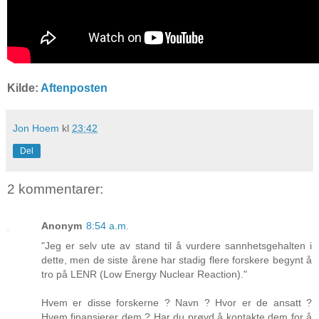
Kilde:
Aftenposten
Jon Hoem
kl
23:42
Del
2 kommentarer:
Anonym
8:54 a.m.
"Jeg er selv ute av stand til å vurdere sannhetsgehalten i
dette, men de siste årene har stadig flere forskere begynt å
tro på LENR (Low Energy Nuclear Reaction)."
Hvem er disse forskerne ? Navn ? Hvor er de ansatt ?
Hvem finansierer dem ? Har du prøvd å kontakte dem for å