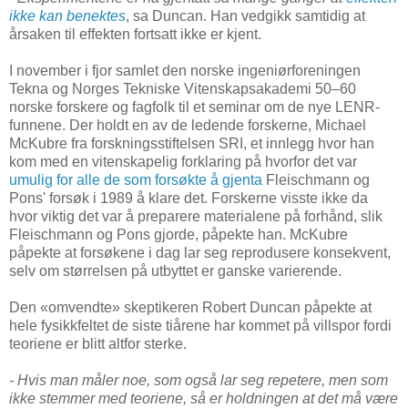
ikke kan benektes
, sa Duncan. Han vedgikk samtidig at
årsaken til effekten fortsatt ikke er kjent.
I november i fjor samlet den norske ingeniørforeningen
Tekna og Norges Tekniske Vitenskapsakademi 50–60
norske forskere og fagfolk til et seminar om de nye LENR-
funnene. Der holdt en av de ledende forskerne, Michael
McKubre fra forskningsstiftelsen SRI, et innlegg hvor han
kom med en vitenskapelig forklaring på hvorfor det var
umulig for alle de som forsøkte å gjenta
Fleischmann og
Pons' forsøk i 1989 å klare det. Forskerne visste ikke da
hvor viktig det var å preparere materialene på forhånd, slik
Fleischmann og Pons gjorde, påpekte han. McKubre
påpekte at forsøkene i dag lar seg reprodusere konsekvent,
selv om størrelsen på utbyttet er ganske varierende.
Den «omvendte» skeptikeren Robert Duncan påpekte at
hele fysikkfeltet de siste tiårene har kommet på villspor fordi
teoriene er blitt altfor sterke.
- Hvis man måler noe, som også lar seg repetere, men som
ikke stemmer med teoriene, så er holdningen at det må være