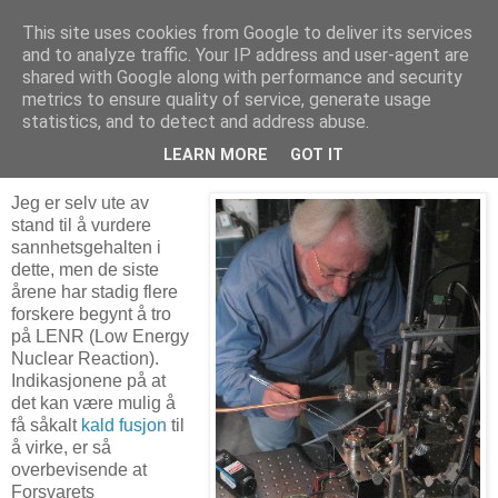
This site uses cookies from Google to deliver its services
Arkitektur & Miljøteknologi
and to analyze traffic. Your IP address and user-agent are
shared with Google along with performance and security
metrics to ensure quality of service, generate usage
statistics, and to detect and address abuse.
21 juni 2015
Er kald fusjon fremtidens energikilde?
LEARN MORE
GOT IT
Jeg er selv ute av
stand til å vurdere
sannhetsgehalten i
dette, men de siste
årene har stadig flere
forskere begynt å tro
på LENR (Low Energy
Nuclear Reaction).
Indikasjonene på at
det kan være mulig å
få såkalt
kald fusjon
til
å virke, er så
overbevisende at
Forsvarets