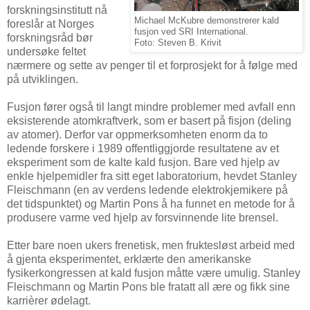
forskningsinstitutt nå
Michael McKubre demonstrerer kald
foreslår at Norges
fusjon ved SRI International.
forskningsråd bør
Foto: Steven B. Krivit
undersøke feltet
nærmere og sette av penger til et forprosjekt for å følge med
på utviklingen.
Fusjon fører også til langt mindre problemer med avfall enn
eksisterende atomkraftverk, som er basert på fisjon (deling
av atomer). Derfor var oppmerksomheten enorm da to
ledende forskere i 1989 offentliggjorde resultatene av et
eksperiment som de kalte kald fusjon. Bare ved hjelp av
enkle hjelpemidler fra sitt eget laboratorium, hevdet Stanley
Fleischmann (en av verdens ledende elektrokjemikere på
det tidspunktet) og Martin Pons å ha funnet en metode for å
produsere varme ved hjelp av forsvinnende lite brensel.
Etter bare noen ukers frenetisk, men fruktesløst arbeid med
å gjenta eksperimentet, erklærte den amerikanske
fysikerkongressen at kald fusjon måtte være umulig. Stanley
Fleischmann og Martin Pons ble fratatt all ære og fikk sine
karrièrer ødelagt.