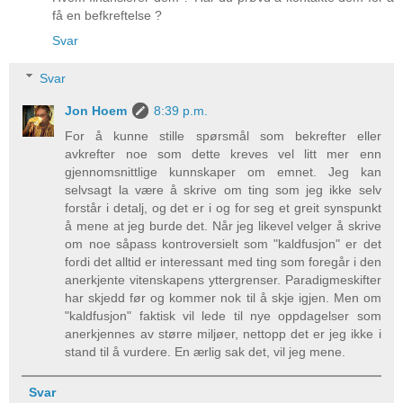
få en befkreftelse ?
Svar
Svar
Jon Hoem
8:39 p.m.
For å kunne stille spørsmål som bekrefter eller
avkrefter noe som dette kreves vel litt mer enn
gjennomsnittlige kunnskaper om emnet. Jeg kan
selvsagt la være å skrive om ting som jeg ikke selv
forstår i detalj, og det er i og for seg et greit synspunkt
å mene at jeg burde det. Når jeg likevel velger å skrive
om noe såpass kontroversielt som "kaldfusjon" er det
fordi det alltid er interessant med ting som foregår i den
anerkjente vitenskapens yttergrenser. Paradigmeskifter
har skjedd før og kommer nok til å skje igjen. Men om
"kaldfusjon" faktisk vil lede til nye oppdagelser som
anerkjennes av større miljøer, nettopp det er jeg ikke i
stand til å vurdere. En ærlig sak det, vil jeg mene.
Svar