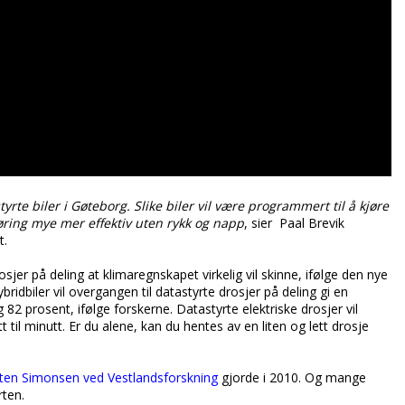
yrte biler i Gøteborg. Slike biler vil være programmert til å kjøre
øring mye mer effektiv uten rykk og napp
, sier Paal Brevik
t.
rosjer på deling at klimaregnskapet virkelig vil skinne, ifølge den nye
ridbiler vil overgangen til datastyrte drosjer på deling gi en
82 prosent, ifølge forskerne. Datastyrte elektriske drosjer vil
til minutt. Er du alene, kan du hentes av en liten og lett drosje
ten Simonsen ved Vestlandsforskning
gjorde i 2010. Og mange
rten.