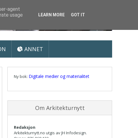
user-agent
erate usage
LEARN MORE
GOT IT
ON
ANNET
Digitale medier og materialitet
Ny bok:
Om Arkitekturnytt
Redaksjon
Arkitekturnytt.no utgis av JH Infodesign.