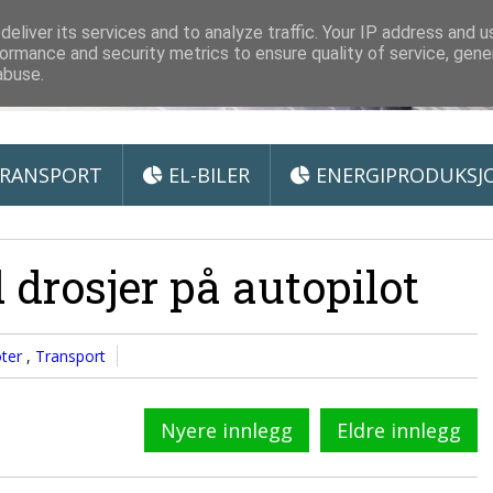
 Miljøteknologi
eliver its services and to analyze traffic. Your IP address and 
ormance and security metrics to ensure quality of service, gen
abuse.
RANSPORT
EL-BILER
ENERGIPRODUKSJ
drosjer på autopilot
ter
,
Transport
Nyere innlegg
Eldre innlegg