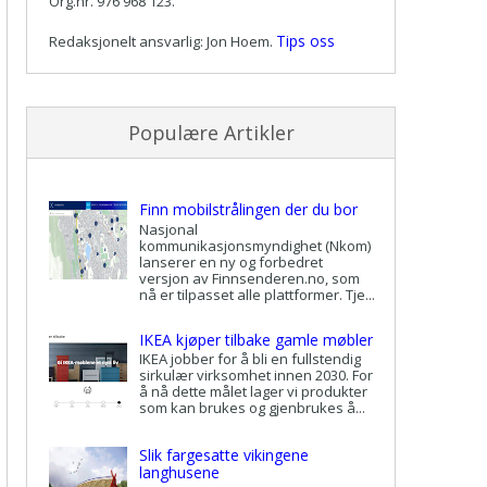
Org.nr. 976 968 123.
Tips oss
Redaksjonelt ansvarlig: Jon Hoem.
Populære Artikler
Finn mobilstrålingen der du bor
Nasjonal
kommunikasjonsmyndighet (Nkom)
lanserer en ny og forbedret
versjon av Finnsenderen.no, som
nå er tilpasset alle plattformer. Tje...
IKEA kjøper tilbake gamle møbler
IKEA jobber for å bli en fullstendig
sirkulær virksomhet innen 2030. For
å nå dette målet lager vi produkter
som kan brukes og gjenbrukes å...
Slik fargesatte vikingene
langhusene