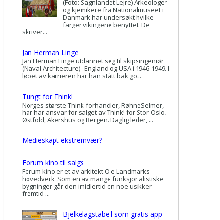
(Foto: Sagnlandet Lejre) Arkeologer
og kjemikere fra Nationalmuseet i
Danmark har undersøkt hvilke
farger vikingene benyttet. De
skriver...
Jan Herman Linge
Jan Herman Linge utdannet seg til skipsingeniør
(Naval Architecture) i England og USA i 1946-1949. I
løpet av karrieren har han stått bak go...
Tungt for Think!
Norges største Think-forhandler, RøhneSelmer,
har har ansvar for salget av Think! for Stor-Oslo,
Østfold, Akershus og Bergen. Daglig leder, ...
Medieskapt ekstremvær?
Forum kino til salgs
Forum kino er et av arkitekt Ole Landmarks
hovedverk. Som en av mange funksjonalistiske
bygninger går den imidlertid en noe usikker
fremtid ...
Bjelkelagstabell som gratis app