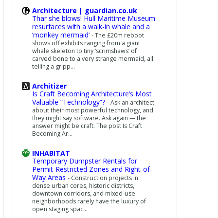
Architecture | guardian.co.uk
Thar she blows! Hull Maritime Museum
resurfaces with a walk-in whale and a
‘monkey mermaid’
-
The £20m reboot
shows off exhibits ranging from a giant
whale skeleton to tiny ‘scrimshaws’ of
carved bone to a very strange mermaid, all
telling a gripp...
Architizer
Is Craft Becoming Architecture’s Most
Valuable “Technology”?
-
Ask an architect
about their most powerful technology, and
they might say software. Ask again — the
answer might be craft. The post Is Craft
Becoming Ar...
INHABITAT
Temporary Dumpster Rentals for
Permit-Restricted Zones and Right-of-
Way Areas
-
Construction projects in
dense urban cores, historic districts,
downtown corridors, and mixed-use
neighborhoods rarely have the luxury of
open staging spac...