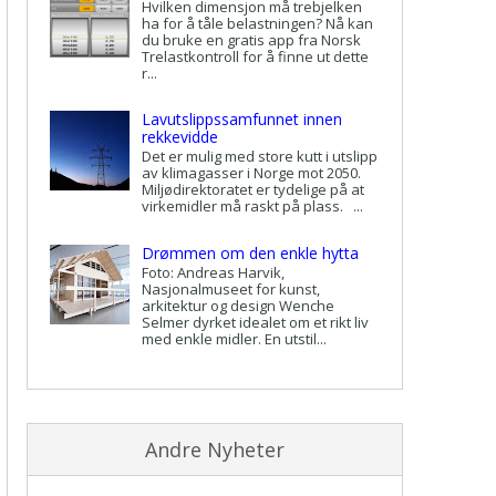
Hvilken dimensjon må trebjelken
ha for å tåle belastningen? Nå kan
du bruke en gratis app fra Norsk
Trelastkontroll for å finne ut dette
r...
Lavutslippssamfunnet innen
rekkevidde
Det er mulig med store kutt i utslipp
av klimagasser i Norge mot 2050.
Miljødirektoratet er tydelige på at
virkemidler må raskt på plass. ...
Drømmen om den enkle hytta
Foto: Andreas Harvik,
Nasjonalmuseet for kunst,
arkitektur og design Wenche
Selmer dyrket idealet om et rikt liv
med enkle midler. En utstil...
Andre Nyheter