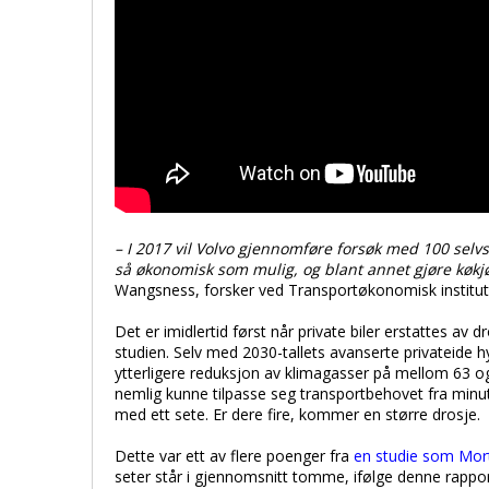
– I 2017 vil Volvo gjennomføre forsøk med 100 selvst
så økonomisk som mulig, og blant annet gjøre køkj
Wangsness, forsker ved Transportøkonomisk institut
Det er imidlertid først når private biler erstattes av d
studien. Selv med 2030-tallets avanserte privateide hyb
ytterligere reduksjon av klimagasser på mellom 63 og 
nemlig kunne tilpasse seg transportbehovet fra minutt 
med ett sete. Er dere fire, kommer en større drosje.
Dette var ett av flere poenger fra
en studie som Mor
seter står i gjennomsnitt tomme, ifølge denne rappo