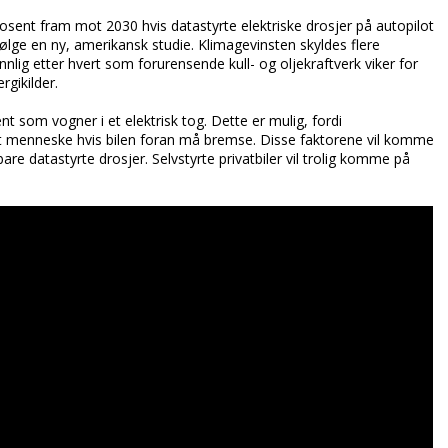
sent fram mot 2030 hvis datastyrte elektriske drosjer på autopilot
ifølge en ny, amerikansk studie. Klimagevinsten skyldes flere
jøvennlig etter hvert som forurensende kull- og oljekraftverk viker for
gikilder.
nt som vogner i et elektrisk tog. Dette er mulig, fordi
et menneske hvis bilen foran må bremse. Disse faktorene vil komme
e bare datastyrte drosjer. Selvstyrte privatbiler vil trolig komme på