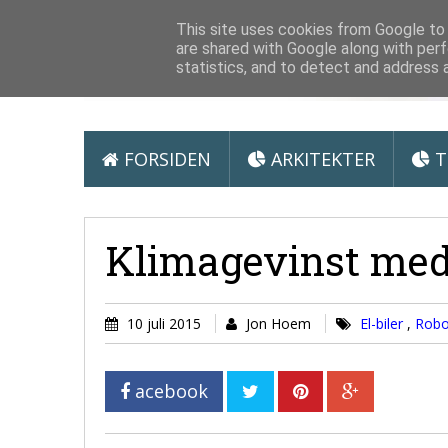
Arkitektur &
This site uses cookies from Google to d
are shared with Google along with perf
statistics, and to detect and address 
FORSIDEN
ARKITEKTER
T
Klimagevinst med 
10 juli 2015
Jon Hoem
El-biler
,
Robo
acebook