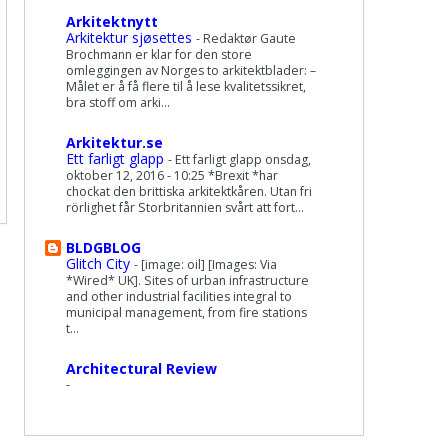
Arkitektnytt
Arkitektur sjøsettes
-
Redaktør Gaute
Brochmann er klar for den store
omleggingen av Norges to arkitektblader: –
Målet er å få flere til å lese kvalitetssikret,
bra stoff om arki...
Arkitektur.se
Ett farligt glapp
-
Ett farligt glapp onsdag,
oktober 12, 2016 - 10:25 *Brexit *har
chockat den brittiska arkitektkåren. Utan fri
rörlighet får Storbritannien svårt att fort...
BLDGBLOG
Glitch City
-
[image: oil] [Images: Via
*Wired* UK]. Sites of urban infrastructure
and other industrial facilities integral to
municipal management, from fire stations
t...
Architectural Review
-