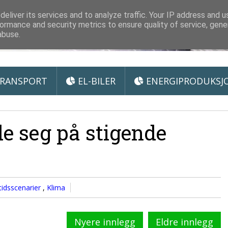
 Miljøteknologi
eliver its services and to analyze traffic. Your IP address and 
ormance and security metrics to ensure quality of service, gen
abuse.
RANSPORT
EL-BILER
ENERGIPRODUKSJ
e seg på stigende
idsscenarier
,
Klima
Nyere innlegg
Eldre innlegg