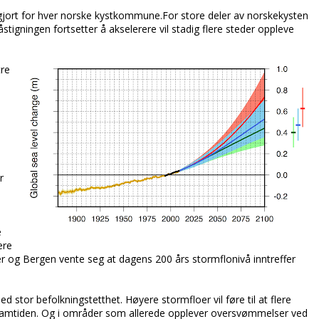
gjort for hver norske kystkommune.For store deler av norskekysten
stigningen fortsetter å akselerere vil stadig flere steder oppleve
tre
r
e
ere
er og Bergen vente seg at dagens 200 års stormflonivå inntreffer
 stor befolkningstetthet. Høyere stormfloer vil føre til at flere
 framtiden. Og i områder som allerede opplever oversvømmelser ved