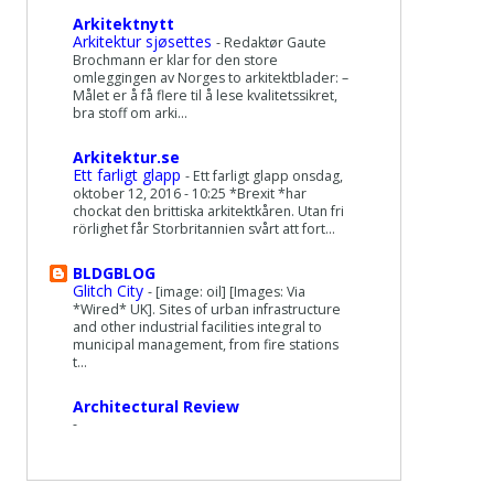
Arkitektnytt
Arkitektur sjøsettes
-
Redaktør Gaute
Brochmann er klar for den store
omleggingen av Norges to arkitektblader: –
Målet er å få flere til å lese kvalitetssikret,
bra stoff om arki...
Arkitektur.se
Ett farligt glapp
-
Ett farligt glapp onsdag,
oktober 12, 2016 - 10:25 *Brexit *har
chockat den brittiska arkitektkåren. Utan fri
rörlighet får Storbritannien svårt att fort...
BLDGBLOG
Glitch City
-
[image: oil] [Images: Via
*Wired* UK]. Sites of urban infrastructure
and other industrial facilities integral to
municipal management, from fire stations
t...
Architectural Review
-