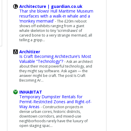
Architecture | guardian.co.uk
Thar she blows! Hull Maritime Museum
resurfaces with a walk-in whale and a
‘monkey mermaid’
-
The £20m reboot
shows off exhibits ranging from a giant
whale skeleton to tiny ‘scrimshaws’ of
carved bone to a very strange mermaid, all
telling a gripp...
Architizer
Is Craft Becoming Architecture’s Most
Valuable “Technology”?
-
Ask an architect
about their most powerful technology, and
they might say software. Ask again — the
answer might be craft. The post Is Craft
Becoming Ar...
INHABITAT
Temporary Dumpster Rentals for
Permit-Restricted Zones and Right-of-
Way Areas
-
Construction projects in
dense urban cores, historic districts,
downtown corridors, and mixed-use
neighborhoods rarely have the luxury of
open staging spac...