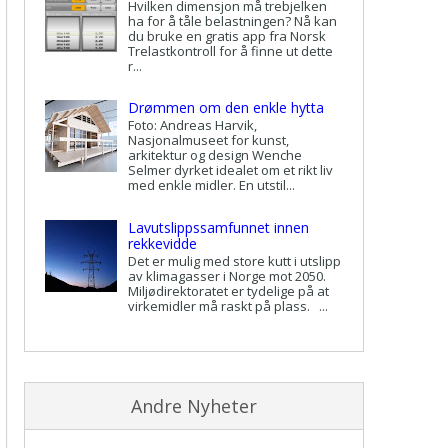
Hvilken dimensjon må trebjelken
ha for å tåle belastningen? Nå kan
du bruke en gratis app fra Norsk
Trelastkontroll for å finne ut dette
r...
Drømmen om den enkle hytta
Foto: Andreas Harvik,
Nasjonalmuseet for kunst,
arkitektur og design Wenche
Selmer dyrket idealet om et rikt liv
med enkle midler. En utstil...
Lavutslippssamfunnet innen
rekkevidde
Det er mulig med store kutt i utslipp
av klimagasser i Norge mot 2050.
Miljødirektoratet er tydelige på at
virkemidler må raskt på plass. ...
Andre Nyheter