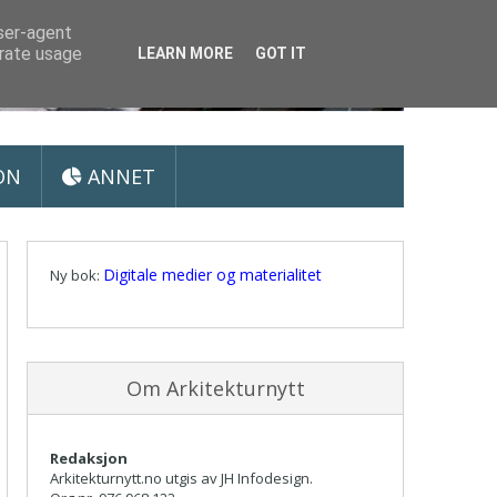
user-agent
erate usage
LEARN MORE
GOT IT
ON
ANNET
Digitale medier og materialitet
Ny bok:
Om Arkitekturnytt
Redaksjon
Arkitekturnytt.no utgis av JH Infodesign.