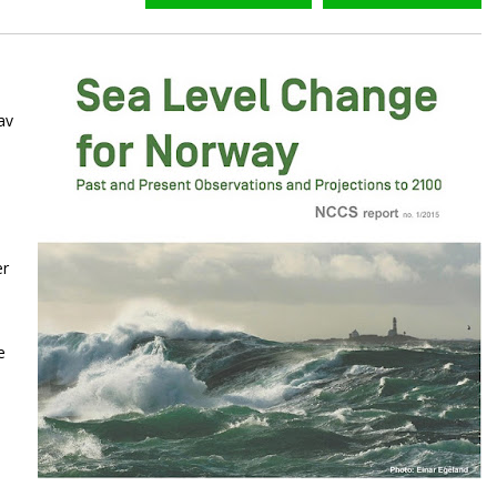
av
er
e