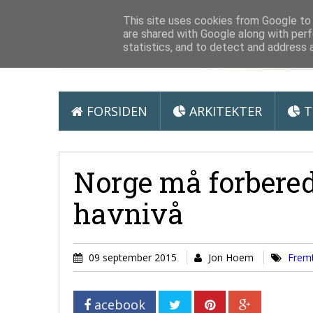
Arkitektur &
This site uses cookies from Google to d
are shared with Google along with perf
statistics, and to detect and address 
FORSIDEN
ARKITEKTER
T
Norge må forbered
havnivå
09 september 2015
Jon Hoem
Fremt
acebook