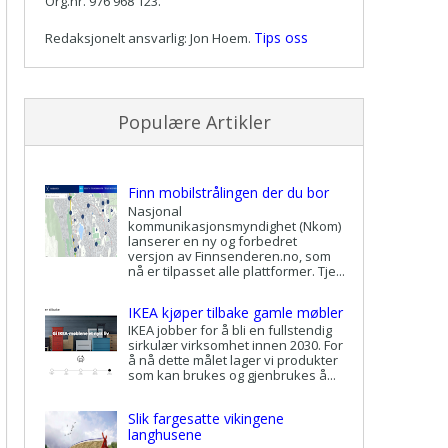
Org.nr. 976 968 123.
Tips oss
Redaksjonelt ansvarlig: Jon Hoem.
Populære Artikler
Finn mobilstrålingen der du bor
Nasjonal
kommunikasjonsmyndighet (Nkom)
lanserer en ny og forbedret
versjon av Finnsenderen.no, som
nå er tilpasset alle plattformer. Tje...
IKEA kjøper tilbake gamle møbler
IKEA jobber for å bli en fullstendig
sirkulær virksomhet innen 2030. For
å nå dette målet lager vi produkter
som kan brukes og gjenbrukes å...
Slik fargesatte vikingene
langhusene