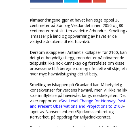
Klimaendringene gjør at havet kan stige opptil 30
centimeter på Sør- og Vestlandet innen 2050 og 80
centimeter mot slutten av dette århundret. Smelting 
ismasser på land og oppvarming av havet er de
viktigste årsakene til økt havnivå.
Dersom iskappene i Antarktis kollapser før 2100, kan
det gi et betydelig tillegg, men det er på nåværende
tidspunkt ikke nok kunnskap og forståelse om disse
prosessene til å beregne om og når dette vil skje, ell
hvor mye havnivåstigning det vil bety.
Smelting av iskappen på Grønland kan få betydelig
konsekvenser for verdens havnivå, men vil ikke ha lik
stor innflytelse på havnivået langs norskekysten. Det
viser rapporten «
Sea Level Change for Norway: Past
and Present Observations and Projections to 2100
»
laget av Nansensenteret/Bjerknessenteret og
Kartverket, på oppdrag for Miljødirektoratet.