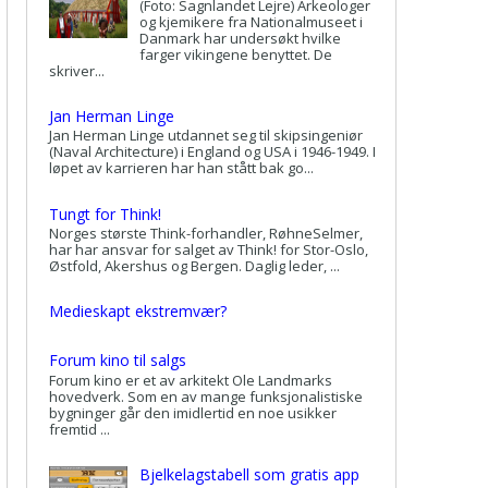
(Foto: Sagnlandet Lejre) Arkeologer
og kjemikere fra Nationalmuseet i
Danmark har undersøkt hvilke
farger vikingene benyttet. De
skriver...
Jan Herman Linge
Jan Herman Linge utdannet seg til skipsingeniør
(Naval Architecture) i England og USA i 1946-1949. I
løpet av karrieren har han stått bak go...
Tungt for Think!
Norges største Think-forhandler, RøhneSelmer,
har har ansvar for salget av Think! for Stor-Oslo,
Østfold, Akershus og Bergen. Daglig leder, ...
Medieskapt ekstremvær?
Forum kino til salgs
Forum kino er et av arkitekt Ole Landmarks
hovedverk. Som en av mange funksjonalistiske
bygninger går den imidlertid en noe usikker
fremtid ...
Bjelkelagstabell som gratis app