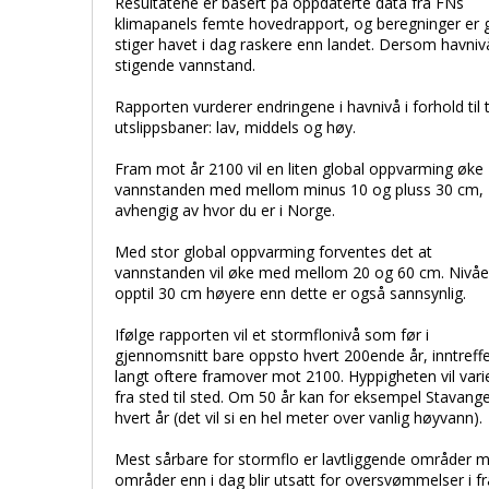
Resultatene er basert på oppdaterte data fra FNs
klimapanels femte hovedrapport, og beregninger er 
stiger havet i dag raskere enn landet. Dersom havnivå
stigende vannstand.
Rapporten vurderer endringene i havnivå i forhold til 
utslippsbaner: lav, middels og høy.
Fram mot år 2100 vil en liten global oppvarming øke
vannstanden med mellom minus 10 og pluss 30 cm,
avhengig av hvor du er i Norge.
Med stor global oppvarming forventes det at
vannstanden vil øke med mellom 20 og 60 cm. Nivåe
opptil 30 cm høyere enn dette er også sannsynlig.
Ifølge rapporten vil et stormflonivå som før i
gjennomsnitt bare oppsto hvert 200ende år, inntreff
langt oftere framover mot 2100. Hyppigheten vil vari
fra sted til sted. Om 50 år kan for eksempel Stavang
hvert år (det vil si en hel meter over vanlig høyvann).
Mest sårbare for stormflo er lavtliggende områder med
områder enn i dag blir utsatt for oversvømmelser i