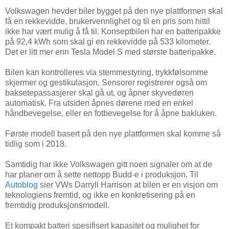
Volkswagen hevder biler bygget på den nye plattformen skal
få en rekkevidde, brukervennlighet og til en pris som hittil
ikke har vært mulig å få til. Konseptbilen har en batteripakke
på 92,4 kWh som skal gi en rekkevidde på 533 kilometer.
Det er litt mer enn Tesla Model S med største batteripakke.
Bilen kan kontrolleres via stemmestyring, trykkfølsomme
skjermer og gestikulasjon. Sensorer registrerer også om
baksetepassasjerer skal gå ut, og åpner skyvedøren
automatisk. Fra utsiden åpnes dørene med en enkel
håndbevegelse, eller en fotbevegelse for å åpne bakluken.
Første modell basert på den nye plattformen skal komme så
tidlig som i 2018.
Samtidig har ikke Volkswagen gitt noen signaler om at de
har planer om å sette nettopp Budd-e i produksjon. Til
Autoblog
sier VWs Darryll Harrison at bilen er en visjon om
teknologiens fremtid, og ikke en konkretisering på en
fremtidig produksjonsmodell.
Et kompakt batteri spesifisert kapasitet og mulighet for