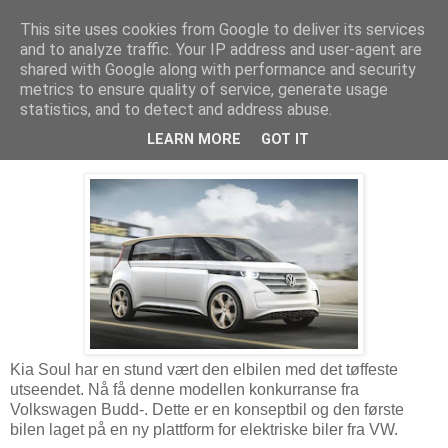
This site uses cookies from Google to deliver its services
Arkitektur & Miljøteknologi
and to analyze traffic. Your IP address and user-agent are
shared with Google along with performance and security
metrics to ensure quality of service, generate usage
statistics, and to detect and address abuse.
06 januar 2016
VolksWagen Budd-e
LEARN MORE
GOT IT
Kia Soul har en stund vært den elbilen med det tøffeste
utseendet. Nå få denne modellen konkurranse fra
Volkswagen Budd-. Dette er en konseptbil og den første
bilen laget på en ny plattform for elektriske biler fra VW.