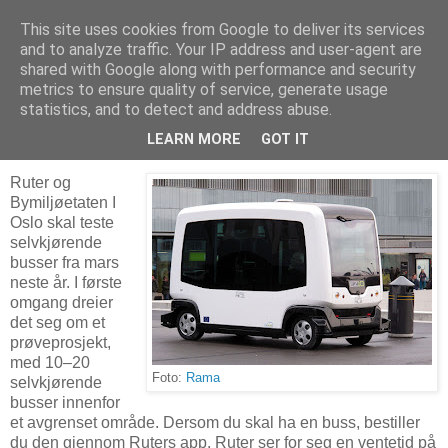
This site uses cookies from Google to deliver its services
Arkitektur & Miljøteknologi
and to analyze traffic. Your IP address and user-agent are
shared with Google along with performance and security
metrics to ensure quality of service, generate usage
statistics, and to detect and address abuse.
25 juni 2017
Selvkjørende busser i Oslo fra 2018
LEARN MORE
GOT IT
Ruter og
Bymiljøetaten I
Oslo skal teste
selvkjørende
busser fra mars
neste år. I første
omgang dreier
det seg om et
prøveprosjekt,
med 10–20
Foto:
Rama
selvkjørende
busser innenfor
et avgrenset område. Dersom du skal ha en buss, bestiller
du den gjennom Ruters app. Ruter ser for seg en ventetid på