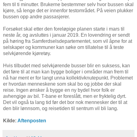
fem til ti minutter. Brukerne bestemmer selv hvor bussen skal
kjøre, så lenge det er innenfor testområdet. På veien plukker
bussen opp andre passasjerer.
Forsøket skal etter den foreløpige planen starte i mars til
neste år, og avsluttes i januar 2019. En lovendring er sendt
på høring fra Samferdselsdepartementet, som vil åpne for at
selskaper og kommuner kan søke om tillatelse til å teste
selvkjørende kjøretøy.
Hvis tilbudet med selvkjørende busser blir en suksess, kan
det føre til at man kan bygge boliger i områder man frem til
nå har ment er for langt unna kollektivknutepunkt. Problemet
er hvordan menneskene som skal bo og jobbe der skal
reise. Ingen ønsker å bygge en ny bydel hvor folk er
avhengige av bil. T-bane er foreslått, men er fryktelig dyrt.
Det vil også ta lang tid før det bor nok mennesker der til at
den blir lønnsom, og reisetiden til sentrum vil bli lang.
Kilde:
Aftenposten