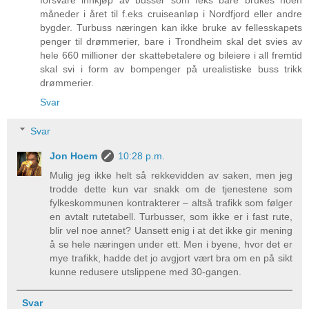
forsvare innkjøp av busser som feks bare brukes noen
måneder i året til f.eks cruiseanløp i Nordfjord eller andre
bygder. Turbuss næringen kan ikke bruke av fellesskapets
penger til drømmerier, bare i Trondheim skal det svies av
hele 660 millioner der skattebetalere og bileiere i all fremtid
skal svi i form av bompenger på urealistiske buss trikk
drømmerier.
Svar
Svar
Jon Hoem
10:28 p.m.
Mulig jeg ikke helt så rekkevidden av saken, men jeg
trodde dette kun var snakk om de tjenestene som
fylkeskommunen kontrakterer – altså trafikk som følger
en avtalt rutetabell. Turbusser, som ikke er i fast rute,
blir vel noe annet? Uansett enig i at det ikke gir mening
å se hele næringen under ett. Men i byene, hvor det er
mye trafikk, hadde det jo avgjort vært bra om en på sikt
kunne redusere utslippene med 30-gangen.
Svar