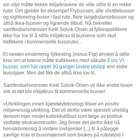
sin vilje måtte trekke miljøkravene de ville stille til en rekke
ruter. Det gjelder for eksempel Flybussen, alle shuttlebusser
og sightseeing-buser i fast rute, flere langdistansebusser og
altså Ikea-bussen og lignende tilbud. Nå bekrefter
samferdselsminister Ketil Solvik-Olsen at fylkespolitikere
ikke har lov til å stille miljøkrav til bussene som skal
trafikkere i kommersielle bussruter, .
Et nesten enstemmig fylkesting (minus Frp) ønsket å stille
krav om at rutene måtte trafikkeres med såkalte
Euro VI-
busser, som har opptil 30 ganger lavere utslipp
enn eldre
busstyper. Men det fikk de altså ikke lov til.
Samferdselsminister Ketil Solvik-Olsen vil ikke endre loven
slik at det blir miljøkrav til kommersielle busser.
«Utviklingen innen kjøretøyteknologi tilsier en positiv
miljømessig utvikling. Det vil derfor være spesielt uheldig
dersom man mister kollektivtilbud som følge av politisk
vedtatte ekstrakostnader. Jeg finner det derfor ikke nå
hensiktsmessig å innføre lovhjemler (...) til å pålegge
særlige krav til bussmateriell som brukes på ruteløyve i