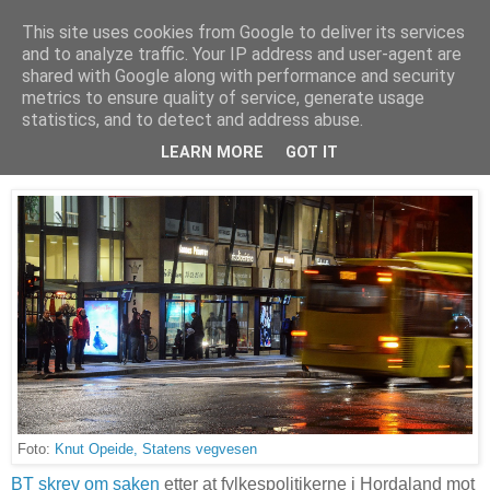
This site uses cookies from Google to deliver its services
Arkitektur & Miljøteknologi
and to analyze traffic. Your IP address and user-agent are
shared with Google along with performance and security
metrics to ensure quality of service, generate usage
statistics, and to detect and address abuse.
28 oktober 2017
Får ikke stille miljøkrav til busser
LEARN MORE
GOT IT
Foto:
Knut Opeide, Statens vegvesen
BT skrev om saken
etter at fylkespolitikerne i Hordaland mot