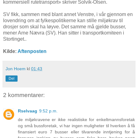
kommersiell rutetransport» skriver Solvik-Olsen.
SV fikk, sammen med blant annet Venstre, i vår gjennom en
lovendring om at fylkespolitikerne kan stille miljøkrav til
drosjer som skal ha løyve. Det samme må gjelde busser,
mener Arne Nævra (SV). Han sitter i transportkomiteen i
Stortinget..
Kilde:
Aftenposten
Jon Hoem
kl
01:43
Del
2 kommentarer:
Rselvaag
9:52 p.m.
de miljøkravene er ikke realistiske for enkeltmannsforetak
og små bussforetak, vi har ingen muligheter til hverken å få
finansiert euro 7 busser eller tilvarende inntjening for å