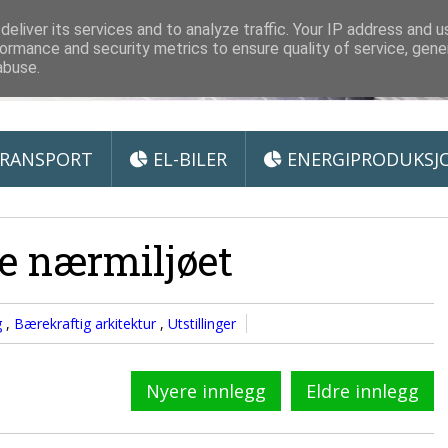
 Miljøteknologi
eliver its services and to analyze traffic. Your IP address and 
ormance and security metrics to ensure quality of service, gen
abuse.
RANSPORT
EL-BILER
ENERGIPRODUKSJ
e nærmiljøet
g
,
Bærekraftig arkitektur
,
Utstillinger
Nyere innlegg
Eldre innlegg