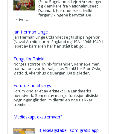
(Foto: Sagnlandet Lejre) Arkeologer
og kjemikere fra Nationalmuseet i
Danmark har undersøkt hvilke
farger vikingene benyttet. De
skriver...
Jan Herman Linge
Jan Herman Linge utdannet seg til skipsingeniør
(Naval Architecture) i England og USA i 1946-1949. I
løpet av karrieren har han stått bak go...
Tungt for Think!
Norges største Think-forhandler, RøhneSelmer,
har har ansvar for salget av Think! for Stor-Oslo,
Østfold, Akershus og Bergen. Daglig leder, ...
Forum kino til salgs
Forum kino er et av arkitekt Ole Landmarks
hovedverk. Som en av mange funksjonalistiske
bygninger går den imidlertid en noe usikker
fremtid ...
Medieskapt ekstremvær?
Bjelkelagstabell som gratis app