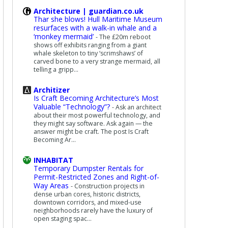
Architecture | guardian.co.uk
Thar she blows! Hull Maritime Museum
resurfaces with a walk-in whale and a
‘monkey mermaid’
-
The £20m reboot
shows off exhibits ranging from a giant
whale skeleton to tiny ‘scrimshaws’ of
carved bone to a very strange mermaid, all
telling a gripp...
Architizer
Is Craft Becoming Architecture’s Most
Valuable “Technology”?
-
Ask an architect
about their most powerful technology, and
they might say software. Ask again — the
answer might be craft. The post Is Craft
Becoming Ar...
INHABITAT
Temporary Dumpster Rentals for
Permit-Restricted Zones and Right-of-
Way Areas
-
Construction projects in
dense urban cores, historic districts,
downtown corridors, and mixed-use
neighborhoods rarely have the luxury of
open staging spac...