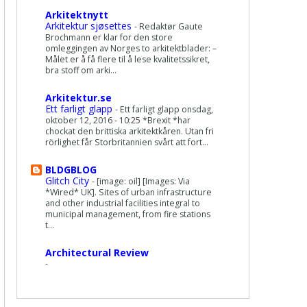
Arkitektnytt
Arkitektur sjøsettes
-
Redaktør Gaute
Brochmann er klar for den store
omleggingen av Norges to arkitektblader: –
Målet er å få flere til å lese kvalitetssikret,
bra stoff om arki...
Arkitektur.se
Ett farligt glapp
-
Ett farligt glapp onsdag,
oktober 12, 2016 - 10:25 *Brexit *har
chockat den brittiska arkitektkåren. Utan fri
rörlighet får Storbritannien svårt att fort...
BLDGBLOG
Glitch City
-
[image: oil] [Images: Via
*Wired* UK]. Sites of urban infrastructure
and other industrial facilities integral to
municipal management, from fire stations
t...
Architectural Review
-