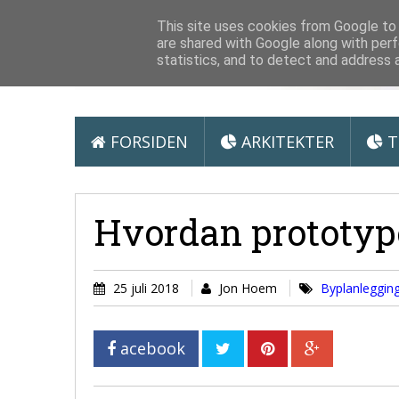
Arkitektur &
This site uses cookies from Google to d
are shared with Google along with perf
statistics, and to detect and address 
FORSIDEN
ARKITEKTER
T
Hvordan prototyp
25 juli 2018
Jon Hoem
Byplanleggin
acebook