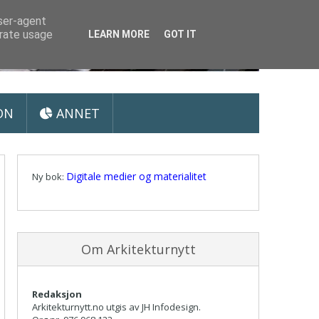
user-agent
erate usage
LEARN MORE
GOT IT
ON
ANNET
Digitale medier og materialitet
Ny bok:
Om Arkitekturnytt
Redaksjon
Arkitekturnytt.no utgis av JH Infodesign.