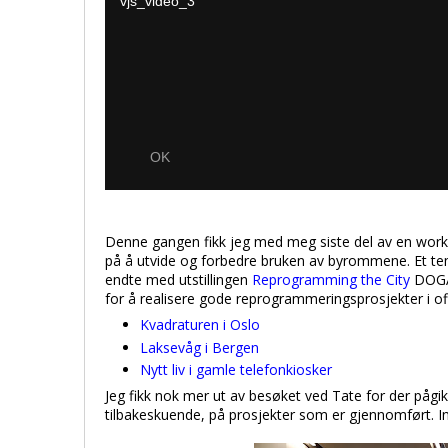
Denne gangen fikk jeg med meg siste del av en works
på å utvide og forbedre bruken av byrommene. Et te
endte med utstillingen
Reprogramming the City
DOGA 
for å realisere gode reprogrammeringsprosjekter i off
Kvadraturen i Oslo
Laksevåg i Bergen
Nytt liv i gamle telefonkiosker
Jeg fikk nok mer ut av besøket ved Tate for der påg
tilbakeskuende, på prosjekter som er gjennomført. 