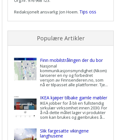
Org.nr. 976 968 123.
Tips oss
Redaksjonelt ansvarlig: Jon Hoem.
Populære Artikler
Finn mobilstrålingen der du bor
Nasjonal
kommunikasjonsmyndighet (Nkom)
lanserer en ny og forbedret
versjon av Finnsenderen.no, som
nå er tilpasset alle plattformer. Tje...
IKEA kjøper tilbake gamle møbler
IKEA jobber for å bli en fullstendig
sirkulær virksomhet innen 2030. For
å nå dette målet lager vi produkter
som kan brukes og gjenbrukes å...
Slik fargesatte vikingene
langhusene