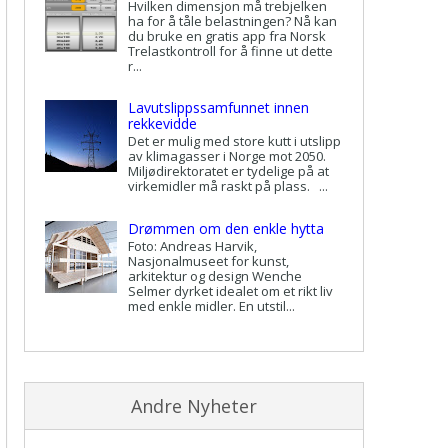
Hvilken dimensjon må trebjelken
ha for å tåle belastningen? Nå kan
du bruke en gratis app fra Norsk
Trelastkontroll for å finne ut dette
r...
Lavutslippssamfunnet innen
rekkevidde
Det er mulig med store kutt i utslipp
av klimagasser i Norge mot 2050.
Miljødirektoratet er tydelige på at
virkemidler må raskt på plass. ...
Drømmen om den enkle hytta
Foto: Andreas Harvik,
Nasjonalmuseet for kunst,
arkitektur og design Wenche
Selmer dyrket idealet om et rikt liv
med enkle midler. En utstil...
Andre Nyheter