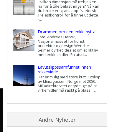
Hvilken dimensjon må trebjelken
ha for å tåle belastningen? Nå kan
du bruke en gratis app fra Norsk
Trelastkontroll for å finne ut dette
r...
Drømmen om den enkle hytta
Foto: Andreas Harvik,
Nasjonalmuseet for kunst,
arkitektur og design Wenche
Selmer dyrket idealet om et rikt liv
med enkle midler. En utstil...
Lavutslippssamfunnet innen
rekkevidde
Det er mulig med store kutt i utslipp
av klimagasser i Norge mot 2050.
Miljødirektoratet er tydelige på at
virkemidler må raskt på plass. ...
Andre Nyheter