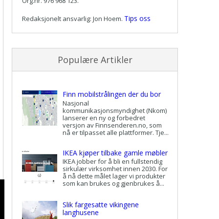
Org.nr. 976 968 123.
Tips oss
Redaksjonelt ansvarlig: Jon Hoem.
Populære Artikler
Finn mobilstrålingen der du bor
Nasjonal
kommunikasjonsmyndighet (Nkom)
lanserer en ny og forbedret
versjon av Finnsenderen.no, som
nå er tilpasset alle plattformer. Tje...
IKEA kjøper tilbake gamle møbler
IKEA jobber for å bli en fullstendig
sirkulær virksomhet innen 2030. For
å nå dette målet lager vi produkter
som kan brukes og gjenbrukes å...
Slik fargesatte vikingene
langhusene