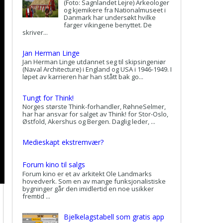
(Foto: Sagnlandet Lejre) Arkeologer
og kjemikere fra Nationalmuseet i
Danmark har undersøkt hvilke
farger vikingene benyttet. De
skriver...
Jan Herman Linge
Jan Herman Linge utdannet seg til skipsingeniør
(Naval Architecture) i England og USA i 1946-1949. I
løpet av karrieren har han stått bak go...
Tungt for Think!
Norges største Think-forhandler, RøhneSelmer,
har har ansvar for salget av Think! for Stor-Oslo,
Østfold, Akershus og Bergen. Daglig leder, ...
Medieskapt ekstremvær?
Forum kino til salgs
Forum kino er et av arkitekt Ole Landmarks
hovedverk. Som en av mange funksjonalistiske
bygninger går den imidlertid en noe usikker
fremtid ...
Bjelkelagstabell som gratis app