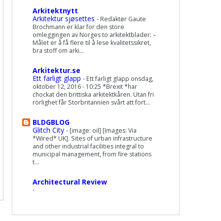
Arkitektnytt
Arkitektur sjøsettes
-
Redaktør Gaute
Brochmann er klar for den store
omleggingen av Norges to arkitektblader: –
Målet er å få flere til å lese kvalitetssikret,
bra stoff om arki...
Arkitektur.se
Ett farligt glapp
-
Ett farligt glapp onsdag,
oktober 12, 2016 - 10:25 *Brexit *har
chockat den brittiska arkitektkåren. Utan fri
rörlighet får Storbritannien svårt att fort...
BLDGBLOG
Glitch City
-
[image: oil] [Images: Via
*Wired* UK]. Sites of urban infrastructure
and other industrial facilities integral to
municipal management, from fire stations
t...
Architectural Review
-