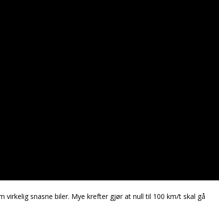
m virkelig snasne biler. Mye krefter gjør at null til 100 km/t skal gå