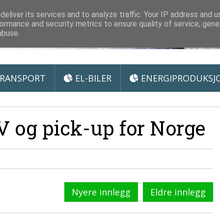
 Miljøteknologi
eliver its services and to analyze traffic. Your IP address and 
ormance and security metrics to ensure quality of service, gen
abuse.
RANSPORT
EL-BILER
ENERGIPRODUKSJ
 og pick-up for Norge
Nyere innlegg
Eldre innlegg