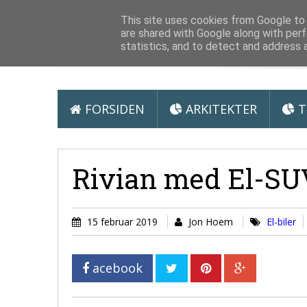
Arkitektur &
This site uses cookies from Google to d
are shared with Google along with perf
statistics, and to detect and address 
FORSIDEN
ARKITEKTER
T
Rivian med El-SUV
15 februar 2019
Jon Hoem
El-biler
acebook