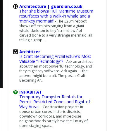
Architecture | guardian.co.uk
Thar she blows! Hull Maritime Museum
resurfaces with a walk-in whale and a
‘monkey mermaid’
-
The £20m reboot
shows off exhibits ranging from a giant
whale skeleton to tiny ‘scrimshaws’ of
carved bone to a very strange mermaid, all
telling a gripp...
Architizer
Is Craft Becoming Architecture’s Most
Valuable “Technology”?
-
Ask an architect
about their most powerful technology, and
they might say software. Ask again — the
answer might be craft. The post Is Craft
Becoming Ar...
INHABITAT
Temporary Dumpster Rentals for
Permit-Restricted Zones and Right-of-
Way Areas
-
Construction projects in
dense urban cores, historic districts,
downtown corridors, and mixed-use
neighborhoods rarely have the luxury of
open staging spac...