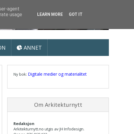
user-agent
erate usage
LEARN MORE
GOT IT
ON
ANNET
Digitale medier og materialitet
Ny bok:
Om Arkitekturnytt
Redaksjon
Arkitekturnytt.no utgis av JH Infodesign.