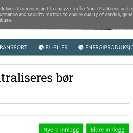
 Miljøteknologi
eliver its services and to analyze traffic. Your IP address and 
ormance and security metrics to ensure quality of service, gen
abuse.
RANSPORT
EL-BILER
ENERGIPRODUKSJ
traliseres bør
Nyere innlegg
Eldre innlegg