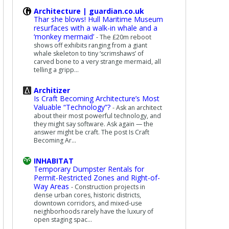
Architecture | guardian.co.uk
Thar she blows! Hull Maritime Museum
resurfaces with a walk-in whale and a
‘monkey mermaid’
-
The £20m reboot
shows off exhibits ranging from a giant
whale skeleton to tiny ‘scrimshaws’ of
carved bone to a very strange mermaid, all
telling a gripp...
Architizer
Is Craft Becoming Architecture’s Most
Valuable “Technology”?
-
Ask an architect
about their most powerful technology, and
they might say software. Ask again — the
answer might be craft. The post Is Craft
Becoming Ar...
INHABITAT
Temporary Dumpster Rentals for
Permit-Restricted Zones and Right-of-
Way Areas
-
Construction projects in
dense urban cores, historic districts,
downtown corridors, and mixed-use
neighborhoods rarely have the luxury of
open staging spac...