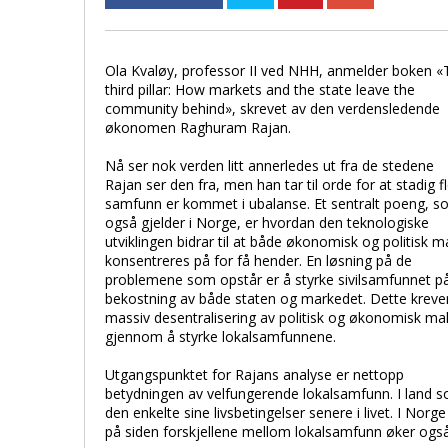
Ola Kvaløy, professor II ved NHH, anmelder boken «
third pillar: How markets and the state leave the
community behind», skrevet av den verdensledende
økonomen Raghuram Rajan.
Nå ser nok verden litt annerledes ut fra de stedene
Rajan ser den fra, men han tar til orde for at stadig f
samfunn er kommet i ubalanse. Et sentralt poeng, 
også gjelder i Norge, er hvordan den teknologiske
utviklingen bidrar til at både økonomisk og politisk m
konsentreres på for få hender. En løsning på de
problemene som opstår er å styrke sivilsamfunnet p
bekostning av både staten og markedet. Dette kreve
massiv desentralisering av politisk og økonomisk ma
gjennom å styrke lokalsamfunnene.
Utgangspunktet for Rajans analyse er nettopp
betydningen av velfungerende lokalsamfunn. I land so
den enkelte sine livsbetingelser senere i livet. I N
på siden forskjellene mellom lokalsamfunn øker ogs