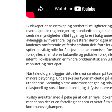
Budskapet er at eierskap og nærhet til muligheter o
overnasjonale reguleringer og standardiseringer kan
sentrale myndigheter alltid ligger og lurer i bakgrunn
avhengige av hverandre, og investerer derfor også m
landenes omfattende velferdssamfunn dels forteller 
spiller en viktig rolle for å utjevne de økonomiske f
forskjeller, men større kulturelle og politiske forsk
internt i lokalsamfunn er mindre problematisk enn ul
mobilitet og mer apati.
Når teknologi muliggjør virtuelle små samfunn på tve
mindre betydning. Undersøkelser tyder imidlertid på at 
utdannelse. Samtidig bidrar automatiseringen og roboti
relasjonell og sosial kompetanse, og til fysisk nærvæ
Kvaløy avslutter med å peke på at det er mye i boken 
mener han det er en fortelling her som er verdt å ta 
kommunevalgkampen.