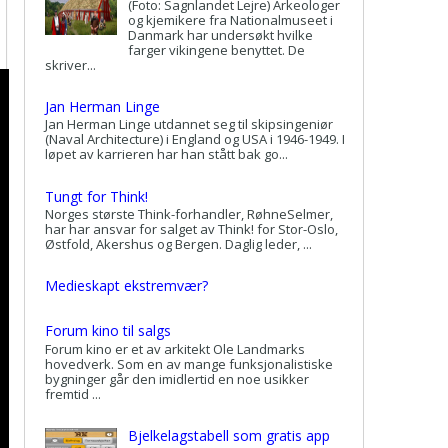
(Foto: Sagnlandet Lejre) Arkeologer
og kjemikere fra Nationalmuseet i
Danmark har undersøkt hvilke
farger vikingene benyttet. De
skriver...
Jan Herman Linge
Jan Herman Linge utdannet seg til skipsingeniør
(Naval Architecture) i England og USA i 1946-1949. I
løpet av karrieren har han stått bak go...
Tungt for Think!
Norges største Think-forhandler, RøhneSelmer,
har har ansvar for salget av Think! for Stor-Oslo,
Østfold, Akershus og Bergen. Daglig leder, ...
Medieskapt ekstremvær?
Forum kino til salgs
Forum kino er et av arkitekt Ole Landmarks
hovedverk. Som en av mange funksjonalistiske
bygninger går den imidlertid en noe usikker
fremtid ...
Bjelkelagstabell som gratis app