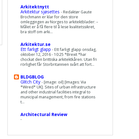
Arkitektnytt
Arkitektur sjøsettes
-
Redaktør Gaute
Brochmann er klar for den store
omleggingen av Norges to arkitektblader: –
Målet er å få flere til å lese kvalitetssikret,
bra stoff om arki...
Arkitektur.se
Ett farligt glapp
-
Ett farligt glapp onsdag,
oktober 12, 2016 - 10:25 *Brexit *har
chockat den brittiska arkitektkåren. Utan fri
rörlighet får Storbritannien svårt att fort...
BLDGBLOG
Glitch City
-
[image: oil] [Images: Via
*Wired* UK]. Sites of urban infrastructure
and other industrial facilities integral to
municipal management, from fire stations
t...
Architectural Review
-