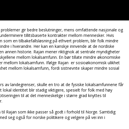
g problemer gir bedre beslutninger, mens omfattende nasjonale og
 underminere tillitsbaserte kontrakter mellom mennesker. Hvis
en som en tilbakefallsløsning på ethvert problem, blir folk mindre
indre i hverandre. Her kan en kanskje innvende at de nordiske
en annen historie. Rajan mener riktignok at sentrale myndigheter
orskjellene mellom lokalsamfunn. En bør tillate mindre økonomiske
jeller mellom lokalsamfunn. Ifølge Rajan er sosioøkonomisk ulikhet
ikhet mellom lokalsamfunn, fordi sistnevnte skaper mindre sosial
rs av landegrenser, skulle en tro at de fysiske lokalsamfunnene får
lokal identitet blir stadig viktigere, spesielt for folk med høy
seringen til at det menneskelige i større grad knyttes til
r.
til Rajan som ikke passer så godt i forhold til Norge. Samtidig
med seg også for norske politikere og velgere på vei inn i