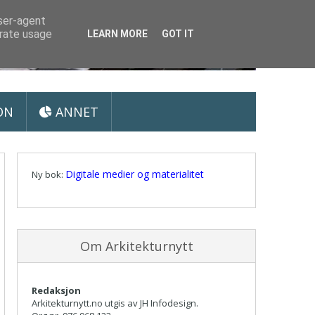
user-agent
erate usage
LEARN MORE
GOT IT
ON
ANNET
Digitale medier og materialitet
Ny bok:
Om Arkitekturnytt
Redaksjon
Arkitekturnytt.no utgis av JH Infodesign.