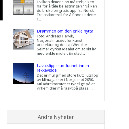
Hvilken dimensjon må trebjelken
ha for å tåle belastningen? Nå kan
du bruke en gratis app fra Norsk
Trelastkontroll for å finne ut dette
r...
Drømmen om den enkle hytta
Foto: Andreas Harvik,
Nasjonalmuseet for kunst,
arkitektur og design Wenche
Selmer dyrket idealet om et rikt liv
med enkle midler. En utstil...
Lavutslippssamfunnet innen
rekkevidde
Det er mulig med store kutt i utslipp
av klimagasser i Norge mot 2050.
Miljødirektoratet er tydelige på at
virkemidler må raskt på plass. ...
Andre Nyheter