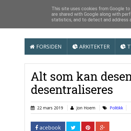
Arkitektur &
This site uses cookies from Google to d
are shared with Google along with perf
statistics, and to detect and address 
FORSIDEN
ARKITEKTER
T
Alt som kan desen
desentraliseres
22 mars 2019
Jon Hoem
Politikk
acebook