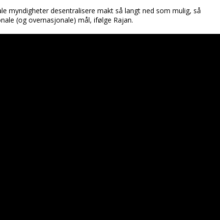
ale myndigheter desentralisere makt så langt ned som mulig, så
onale (og overnasjonale) mål, ifølge Rajan.