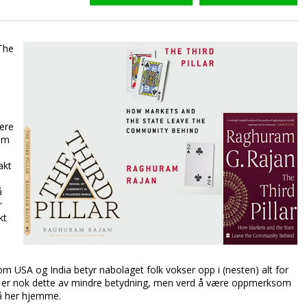
The
lere
som
akt
å
r
kt
m USA og India betyr nabolaget folk vokser opp i (nesten) alt for
orge er nok dette av mindre betydning, men verd å være oppmerksom
å her hjemme.