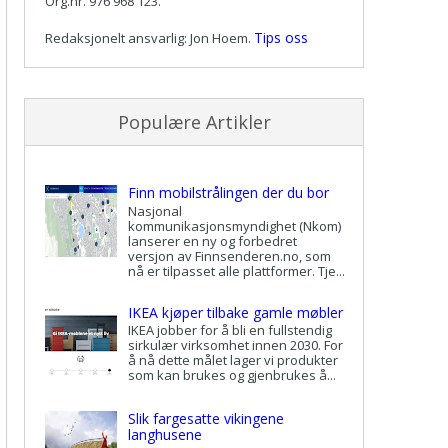
Org.nr. 976 968 123.
Tips oss
Redaksjonelt ansvarlig: Jon Hoem.
Populære Artikler
Finn mobilstrålingen der du bor
Nasjonal
kommunikasjonsmyndighet (Nkom)
lanserer en ny og forbedret
versjon av Finnsenderen.no, som
nå er tilpasset alle plattformer. Tje...
IKEA kjøper tilbake gamle møbler
IKEA jobber for å bli en fullstendig
sirkulær virksomhet innen 2030. For
å nå dette målet lager vi produkter
som kan brukes og gjenbrukes å...
Slik fargesatte vikingene
langhusene