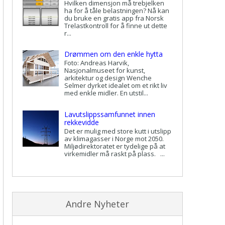
Hvilken dimensjon må trebjelken
ha for å tåle belastningen? Nå kan
du bruke en gratis app fra Norsk
Trelastkontroll for å finne ut dette
r...
Drømmen om den enkle hytta
Foto: Andreas Harvik,
Nasjonalmuseet for kunst,
arkitektur og design Wenche
Selmer dyrket idealet om et rikt liv
med enkle midler. En utstil...
Lavutslippssamfunnet innen
rekkevidde
Det er mulig med store kutt i utslipp
av klimagasser i Norge mot 2050.
Miljødirektoratet er tydelige på at
virkemidler må raskt på plass. ...
Andre Nyheter