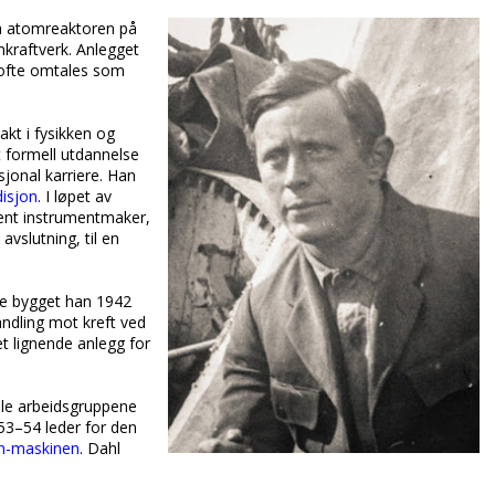
a atomreaktoren på
mkraftverk. Anlegget
 ofte omtales som
akt i fysikken og
t formell utdannelse
jonal karriere. Han
isjon
. I løpet av
tent instrumentmaker,
vslutning, til en
lse bygget han 1942
handling mot kreft ved
t lignende anlegg for
ale arbeidsgruppene
53–54 leder for den
on-maskinen
. Dahl