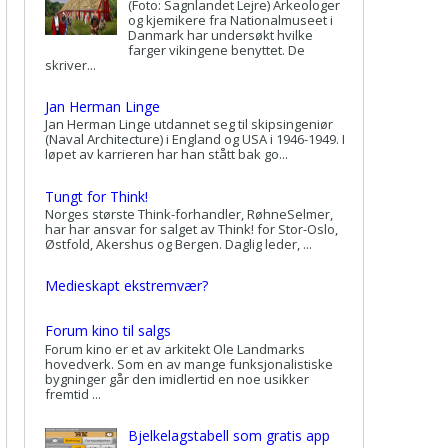
(Foto: Sagnlandet Lejre) Arkeologer
og kjemikere fra Nationalmuseet i
Danmark har undersøkt hvilke
farger vikingene benyttet. De
skriver...
Jan Herman Linge
Jan Herman Linge utdannet seg til skipsingeniør
(Naval Architecture) i England og USA i 1946-1949. I
løpet av karrieren har han stått bak go...
Tungt for Think!
Norges største Think-forhandler, RøhneSelmer,
har har ansvar for salget av Think! for Stor-Oslo,
Østfold, Akershus og Bergen. Daglig leder, ...
Medieskapt ekstremvær?
Forum kino til salgs
Forum kino er et av arkitekt Ole Landmarks
hovedverk. Som en av mange funksjonalistiske
bygninger går den imidlertid en noe usikker
fremtid ...
Bjelkelagstabell som gratis app