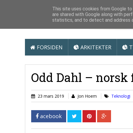
Arkitektur &
This site uses cookies from Google to d
are shared with Google along with perf
statistics, and to detect and address 
FORSIDEN
ARKITEKTER
T
Odd Dahl – norsk 
23 mars 2019
Jon Hoem
Teknologi
acebook