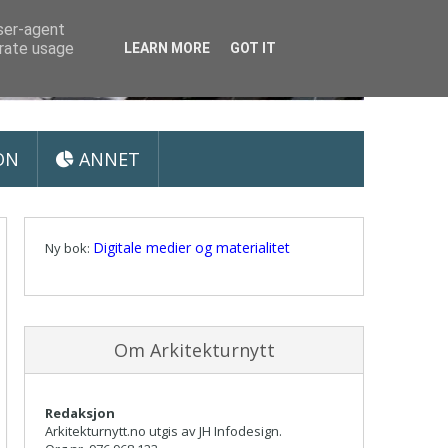
user-agent
erate usage
LEARN MORE
GOT IT
ON
ANNET
Digitale medier og materialitet
Ny bok:
Om Arkitekturnytt
Redaksjon
Arkitekturnytt.no utgis av JH Infodesign.