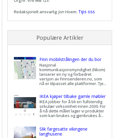
Org.nr. 976 968 123.
Tips oss
Redaksjonelt ansvarlig: Jon Hoem.
Populære Artikler
Finn mobilstrålingen der du bor
Nasjonal
kommunikasjonsmyndighet (Nkom)
lanserer en ny og forbedret
versjon av Finnsenderen.no, som
nå er tilpasset alle plattformer. Tje...
IKEA kjøper tilbake gamle møbler
IKEA jobber for å bli en fullstendig
sirkulær virksomhet innen 2030. For
å nå dette målet lager vi produkter
som kan brukes og gjenbrukes å...
Slik fargesatte vikingene
langhusene