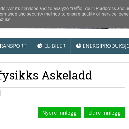
 Miljøteknologi
eliver its services and to analyze traffic. Your IP address and 
ormance and security metrics to ensure quality of service, gen
abuse.
RANSPORT
EL-BILER
ENERGIPRODUKSJ
fysikks Askeladd
Nyere innlegg
Eldre innlegg