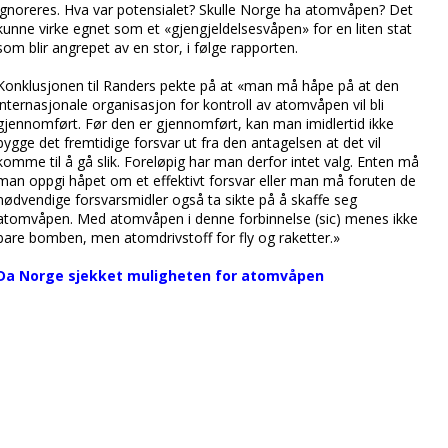
ignoreres. Hva var potensialet? Skulle Norge ha atomvåpen? Det
kunne virke egnet som et «gjengjeldelsesvåpen» for en liten stat
som blir angrepet av en stor, i følge rapporten.
Konklusjonen til Randers pekte på at «man må håpe på at den
internasjonale organisasjon for kontroll av atomvåpen vil bli
gjennomført. Før den er gjennomført, kan man imidlertid ikke
bygge det fremtidige forsvar ut fra den antagelsen at det vil
komme til å gå slik. Foreløpig har man derfor intet valg. Enten må
man oppgi håpet om et effektivt forsvar eller man må foruten de
nødvendige forsvarsmidler også ta sikte på å skaffe seg
atomvåpen. Med atomvåpen i denne forbinnelse (sic) menes ikke
bare bomben, men atomdrivstoff for fly og raketter.»
Da Norge sjekket muligheten for atomvåpen