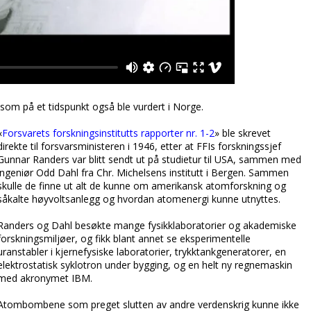
som på et tidspunkt også ble vurdert i Norge.
«
Forsvarets forskningsinstitutts rapporter nr. 1-2​
» ble skrevet
direkte til forsvarsministeren i 1946, etter at FFIs forskningssjef
Gunnar Randers var blitt sendt ut på studietur til USA, sammen med
ingeniør Odd Dahl fra Chr. Michelsens institutt i Bergen. Sammen
skulle de finne ut alt de kunne om amerikansk atomforskning og
såkalte høyvoltsanlegg og hvordan atomenergi kunne utnyttes.
Randers og Dahl besøkte mange fysikklaboratorier og akademiske
forskningsmiljøer, og fikk blant annet se eksperimentelle
uranstabler i kjernefysiske laboratorier, trykktankgeneratorer, en
elektrostatisk syklotron under bygging, og en helt ny regnemaskin
med akronymet IBM.
Atombombene som preget slutten av andre verdenskrig kunne ikke