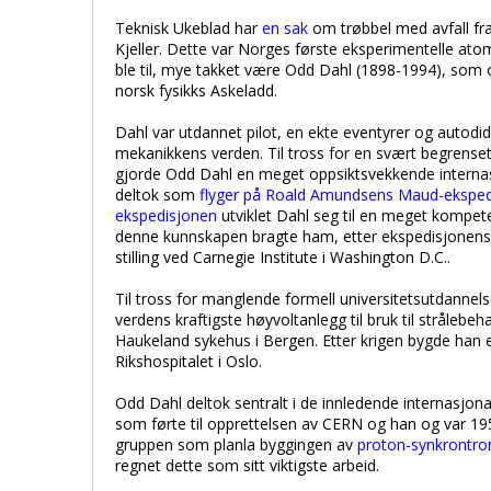
Teknisk Ukeblad har
en sak
om trøbbel med avfall fr
Kjeller. Dette var Norges første eksperimentelle ato
ble til, mye takket være Odd Dahl (1898-1994), som
norsk fysikks Askeladd.
Dahl var utdannet pilot, en ekte eventyrer og autodid
mekanikkens verden. Til tross for en svært begrense
gjorde Odd Dahl en meget oppsiktsvekkende internas
deltok som
flyger på Roald Amundsens Maud-eksped
ekspedisjonen
utviklet Dahl seg til en meget kompe
denne kunnskapen bragte ham, etter ekspedisjonens a
stilling ved Carnegie Institute i Washington D.C..
Til tross for manglende formell universitetsutdanne
verdens kraftigste høyvoltanlegg til bruk til strålebe
Haukeland sykehus i Bergen. Etter krigen bygde han e
Rikshospitalet i Oslo.
Odd Dahl deltok sentralt i de innledende internasjon
som førte til opprettelsen av CERN og han og var 19
gruppen som planla byggingen av
proton-synkrontr
regnet dette som sitt viktigste arbeid.