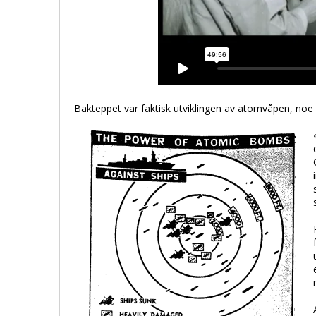
Bakteppet var faktisk utviklingen av atomvåpen, noe 