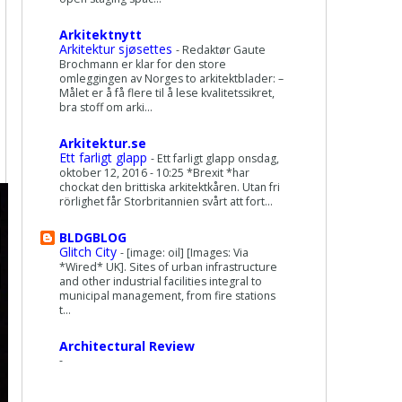
Arkitektnytt
Arkitektur sjøsettes
-
Redaktør Gaute
Brochmann er klar for den store
omleggingen av Norges to arkitektblader: –
Målet er å få flere til å lese kvalitetssikret,
bra stoff om arki...
Arkitektur.se
Ett farligt glapp
-
Ett farligt glapp onsdag,
oktober 12, 2016 - 10:25 *Brexit *har
chockat den brittiska arkitektkåren. Utan fri
rörlighet får Storbritannien svårt att fort...
BLDGBLOG
Glitch City
-
[image: oil] [Images: Via
*Wired* UK]. Sites of urban infrastructure
and other industrial facilities integral to
municipal management, from fire stations
t...
Architectural Review
-