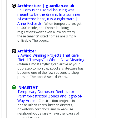
Architecture | guardian.co.uk
Le Corbusier’s social housing was
meant to be the dream. In a summer
of extreme heat, it is a nightmare |
Anna Richards
-
When temperatures get
to 40C inside, and French building
regulations won’t even allow shutters,
these tenants’ listed homes are simply
unlivable The popu...
Architizer
8 Award-Winning Projects That Give
“Retail Therapy” a Whole New Meaning
-
When almost anything can arrive at your
doorstep tomorrow, good architecture has
become one of the few reasons to shop in
person. The post 8 Award-Winni...
INHABITAT
Temporary Dumpster Rentals for
Permit-Restricted Zones and Right-of-
Way Areas
-
Construction projects in
dense urban cores, historic districts,
downtown corridors, and mixed-use
neighborhoods rarely have the luxury of
open staging spac...