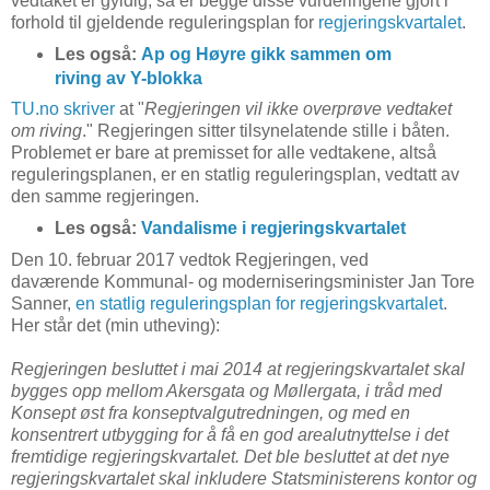
vedtaket er gyldig, så er begge disse vurderingene gjort i
forhold til gjeldende reguleringsplan for
regjeringskvartalet
.
Les også:
Ap og Høyre gikk sammen om
riving av Y-blokka
TU.no skriver
at "
Regjeringen vil ikke overprøve vedtaket
om riving
." Regjeringen sitter tilsynelatende stille i båten.
Problemet er bare at premisset for alle vedtakene, altså
reguleringsplanen, er en statlig reguleringsplan, vedtatt av
den samme regjeringen.
Les også:
Vandalisme i regjeringskvartalet
Den 10. februar 2017 vedtok Regjeringen, ved
daværende Kommunal- og moderniseringsminister Jan Tore
Sanner,
en statlig reguleringsplan for regjeringskvartalet
.
Her står det (min utheving):
Regjeringen besluttet i mai 2014 at regjeringskvartalet skal
bygges opp mellom Akersgata og Møllergata, i tråd med
Konsept øst fra konseptvalgutredningen, og med en
konsentrert utbygging for å få en god arealutnyttelse i det
fremtidige regjeringskvartalet. Det ble besluttet at det nye
regjeringskvartalet skal inkludere Statsministerens kontor og