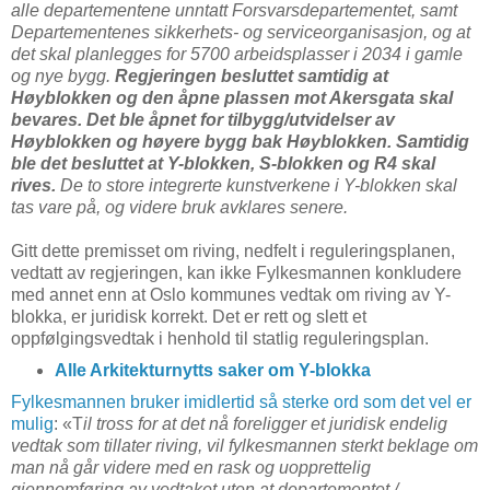
alle departementene unntatt Forsvarsdepartementet, samt
Departementenes sikkerhets- og serviceorganisasjon, og at
det skal planlegges for 5700 arbeidsplasser i 2034 i gamle
og nye bygg.
Regjeringen besluttet samtidig at
Høyblokken og den åpne plassen mot Akersgata skal
bevares. Det ble åpnet for tilbygg/utvidelser av
Høyblokken og høyere bygg bak Høyblokken. Samtidig
ble det besluttet at Y-blokken, S-blokken og R4 skal
rives.
De to store integrerte kunstverkene i Y-blokken skal
tas vare på, og videre bruk avklares senere.
Gitt dette premisset om riving, nedfelt i reguleringsplanen,
vedtatt av regjeringen, kan ikke Fylkesmannen konkludere
med annet enn at Oslo kommunes vedtak om riving av Y-
blokka, er juridisk korrekt. Det er rett og slett et
oppfølgingsvedtak i henhold til statlig reguleringsplan.
Alle Arkitekturnytts saker om Y-blokka
Fylkesmannen bruker imidlertid så sterke ord som det vel er
mulig
: «T
il tross for at det nå foreligger et juridisk endelig
vedtak som tillater riving, vil fylkesmannen sterkt beklage om
man nå går videre med en rask og uopprettelig
gjennomføring av vedtaket uten at departementet /