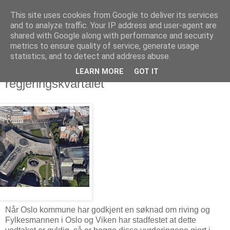
This site uses cookies from Google to deliver its services
Arkitektur & Miljøteknologi
and to analyze traffic. Your IP address and user-agent are
shared with Google along with performance and security
metrics to ensure quality of service, generate usage
statistics, and to detect and address abuse.
14 november 2019
Regjeringen vedtar riving i
LEARN MORE
GOT IT
regjeringskvartalet
Når Oslo kommune har godkjent en søknad om riving og
Fylkesmannen i Oslo og Viken har stadfestet at dette