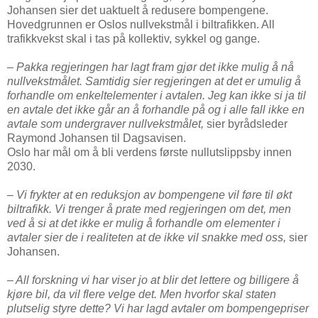
Johansen sier det uaktuelt å redusere bompengene.
Hovedgrunnen er Oslos nullvekstmål i biltrafikken. All
trafikkvekst skal i tas på kollektiv, sykkel og gange.
– Pakka regjeringen har lagt fram gjør det ikke mulig å nå
nullvekstmålet. Samtidig sier regjeringen at det er umulig å
forhandle om enkeltelementer i avtalen. Jeg kan ikke si ja til
en avtale det ikke går an å forhandle på og i alle fall ikke en
avtale som undergraver nullvekstmålet,
sier byrådsleder
Raymond Johansen til Dagsavisen.
Oslo har mål om å bli verdens første nullutslippsby innen
2030.
– Vi frykter at en reduksjon av bompengene vil føre til økt
biltrafikk. Vi trenger å prate med regjeringen om det, men
ved å si at det ikke er mulig å forhandle om elementer i
avtaler sier de i realiteten at de ikke vil snakke med oss,
sier
Johansen.
– All forskning vi har viser jo at blir det lettere og billigere å
kjøre bil, da vil flere velge det. Men hvorfor skal staten
plutselig styre dette? Vi har lagd avtaler om bompengepriser