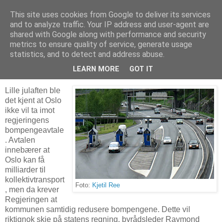
This site uses cookies from Google to deliver its services
Arkitektur & Miljøteknologi
and to analyze traffic. Your IP address and user-agent are
shared with Google along with performance and security
metrics to ensure quality of service, generate usage
statistics, and to detect and address abuse.
06 januar 2020
Oslo vil ikke instrueres til bompengekutt
LEARN MORE
GOT IT
Lille julaften ble
det kjent at Oslo
ikke vil ta imot
regjeringens
bompengeavtale
. Avtalen
innebærer at
Oslo kan få
milliarder til
kollektivtransport
Foto:
Kjetil Ree
, men da krever
Regjeringen at
kommunen samtidig redusere bompengene. Dette vil
riktignok skje på statens regning, byrådsleder Raymond