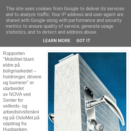
This site uses cookies from Google to deliver its services
Arkitektur & Miljøteknologi
and to analyze traffic. Your IP address and user-agent are
shared with Google along with performance and security
metrics to ensure quality of service, generate usage
statistics, and to detect and address abuse.
27 mai 2020
Boligmarkedets sistegangskjøpere
LEARN MORE
GOT IT
Rapporten
"Mobilitet blant
eldre på
boligmarkedet –
holdninger, drivere
og barrierer" er
utarbeidet
av NOVA ved
Senter for
velferds- og
arbeidslivsforskni
ng på OsloMet på
oppdrag fra
Husbanken.