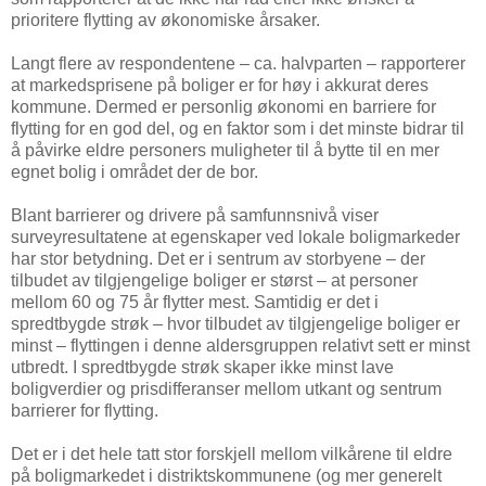
prioritere flytting av økonomiske årsaker.
Langt flere av respondentene – ca. halvparten – rapporterer
at markedsprisene på boliger er for høy i akkurat deres
kommune. Dermed er personlig økonomi en barriere for
flytting for en god del, og en faktor som i det minste bidrar til
å påvirke eldre personers muligheter til å bytte til en mer
egnet bolig i området der de bor.
Blant barrierer og drivere på samfunnsnivå viser
surveyresultatene at egenskaper ved lokale boligmarkeder
har stor betydning. Det er i sentrum av storbyene – der
tilbudet av tilgjengelige boliger er størst – at personer
mellom 60 og 75 år flytter mest. Samtidig er det i
spredtbygde strøk – hvor tilbudet av tilgjengelige boliger er
minst – flyttingen i denne aldersgruppen relativt sett er minst
utbredt. I spredtbygde strøk skaper ikke minst lave
boligverdier og prisdifferanser mellom utkant og sentrum
barrierer for flytting.
Det er i det hele tatt stor forskjell mellom vilkårene til eldre
på boligmarkedet i distriktskommunene (og mer generelt