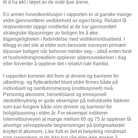
til å ha økt i løpet av de siste tjue årene.
En annen hovedkonklusjon i rapporten er at ganske mange
eldre gjennomfører vedlikehold av egen bolig. Relativt få
respondenter oppgir imidlertid at de har gjennomført
strategiske tilpasninger av boligen for å øke
tilgjengeligheten i forbindelse med vedlikeholdsarbeid. I
tillegg er det slik at eldre som besvarte surveyen primært
tilpasser boligen når behovet melder seg – altså enten fordi
et husholdningsmedlem opplever alderssvekkelser i dag
eller forventer å oppleve det i relativt nær framtid.
I rapporten kommer det frem at drivere og barrierer for
utbedring- og flytteaktivitet blant eldre finnes både på
individuelt og samfunnsmessig (institusjonelt) nivå.
Personlig økonomi, helsetilstand og emosjonell
stedstilknytning er gode eksempler på individuelle faktorer
som kan fungere både som drivere og barrierer for
boligtilpasning i eldre år. For eksempel indikerer
internettsurveyen at mange mellom 60 og 75 år opplever få
alvorlige selvopplevde begrensninger på boligmarkedet
knyttet til økonomi. Like fullt er det et betydelig mindretall
som rapporterer at de ikke har råd eller ikke ønsker å