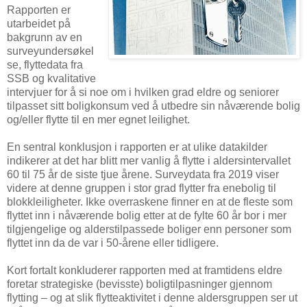
Rapporten er
utarbeidet på
bakgrunn av en
surveyundersøkel
se, flyttedata fra
SSB og kvalitative
intervjuer for å si noe om i hvilken grad eldre og seniorer
tilpasset sitt boligkonsum ved å utbedre sin nåværende bolig
og/eller flytte til en mer egnet leilighet.
En sentral konklusjon i rapporten er at ulike datakilder
indikerer at det har blitt mer vanlig å flytte i aldersintervallet
60 til 75 år de siste tjue årene. Surveydata fra 2019 viser
videre at denne gruppen i stor grad flytter fra enebolig til
blokkleiligheter. Ikke overraskene finner en at de fleste som
flyttet inn i nåværende bolig etter at de fylte 60 år bor i mer
tilgjengelige og alderstilpassede boliger enn personer som
flyttet inn da de var i 50-årene eller tidligere.
Kort fortalt konkluderer rapporten med at framtidens eldre
foretar strategiske (bevisste) boligtilpasninger gjennom
flytting – og at slik flytteaktivitet i denne aldersgruppen ser ut