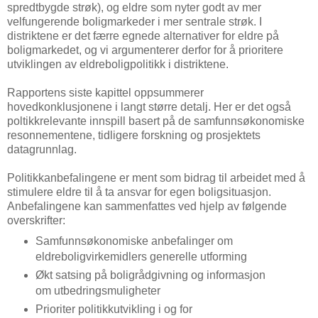
spredtbygde strøk), og eldre som nyter godt av mer
velfungerende boligmarkeder i mer sentrale strøk. I
distriktene er det færre egnede alternativer for eldre på
boligmarkedet, og vi argumenterer derfor for å prioritere
utviklingen av eldreboligpolitikk i distriktene.
Rapportens siste kapittel oppsummerer
hovedkonklusjonene i langt større detalj. Her er det også
poltikkrelevante innspill basert på de samfunnsøkonomiske
resonnementene, tidligere forskning og prosjektets
datagrunnlag.
Politikkanbefalingene er ment som bidrag til arbeidet med å
stimulere eldre til å ta ansvar for egen boligsituasjon.
Anbefalingene kan sammenfattes ved hjelp av følgende
overskrifter:
Samfunnsøkonomiske anbefalinger om
eldreboligvirkemidlers generelle utforming
Økt satsing på boligrådgivning og informasjon
om utbedringsmuligheter
Prioriter politikkutvikling i og for