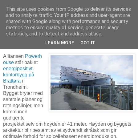
This site uses cookies from Google to deliver its services
Arkitektur & Miljøteknologi
and to analyze traffic. Your IP address and user-agent are
shared with Google along with performance and security
metrics to ensure quality of service, generate usage
statistics, and to detect and address abuse.
05 november 2020
Powerhouse, Trondheim
LEARN MORE
GOT IT
Alliansen
Powerh
ouse
står bak et
energipositivt
kontorbygg på
Brattøra
i
Trondheim.
Bygget bryter med
sentrale planer og
retningslinjer, men
kommunen
godkjente
prosjektet selv om høyden er 41 meter. Høyden og byggets
arkitektur blir bestemt av et sydvendt skråtak som gir
optimale forhold for solcellebasert energiproduksjon.