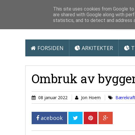
Arkitektur &
This site uses cookies from Google to d
are shared with Google along with perf
statistics, and to detect and address 
FORSIDEN
ARKITEKTER
T
Ombruk av byggem
08 januar 2022
Jon Hoem
Bærekraft
acebook