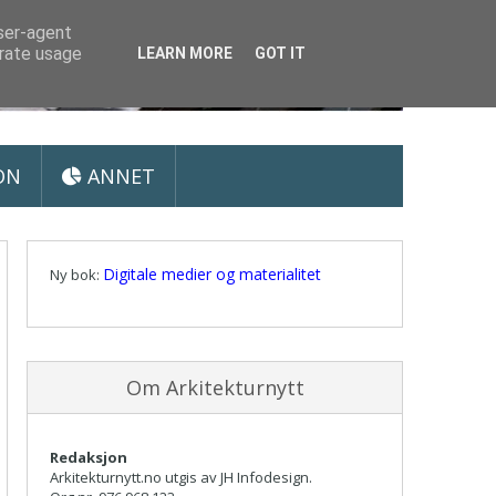
user-agent
erate usage
LEARN MORE
GOT IT
ON
ANNET
Digitale medier og materialitet
Ny bok:
Om Arkitekturnytt
Redaksjon
Arkitekturnytt.no utgis av JH Infodesign.