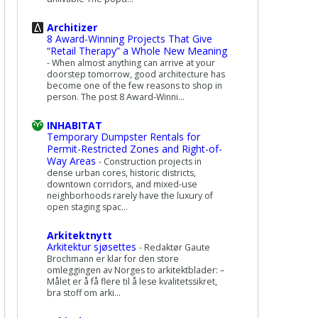
Architizer
8 Award-Winning Projects That Give
“Retail Therapy” a Whole New Meaning
-
When almost anything can arrive at your
doorstep tomorrow, good architecture has
become one of the few reasons to shop in
person. The post 8 Award-Winni...
INHABITAT
Temporary Dumpster Rentals for
Permit-Restricted Zones and Right-of-
Way Areas
-
Construction projects in
dense urban cores, historic districts,
downtown corridors, and mixed-use
neighborhoods rarely have the luxury of
open staging spac...
Arkitektnytt
Arkitektur sjøsettes
-
Redaktør Gaute
Brochmann er klar for den store
omleggingen av Norges to arkitektblader: –
Målet er å få flere til å lese kvalitetssikret,
bra stoff om arki...