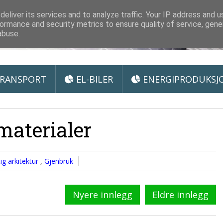
 Miljøteknologi
eliver its services and to analyze traffic. Your IP address and 
ormance and security metrics to ensure quality of service, gen
abuse.
RANSPORT
EL-BILER
ENERGIPRODUKSJ
aterialer
ig arkitektur
,
Gjenbruk
Nyere innlegg
Eldre innlegg