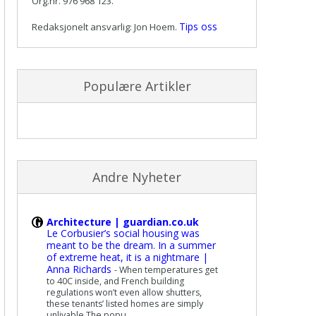
Org.nr. 976 968 123.
Tips oss
Redaksjonelt ansvarlig: Jon Hoem.
Populære Artikler
Andre Nyheter
Architecture | guardian.co.uk
Le Corbusier’s social housing was
meant to be the dream. In a summer
of extreme heat, it is a nightmare |
Anna Richards
-
When temperatures get
to 40C inside, and French building
regulations won’t even allow shutters,
these tenants’ listed homes are simply
unlivable The popu...