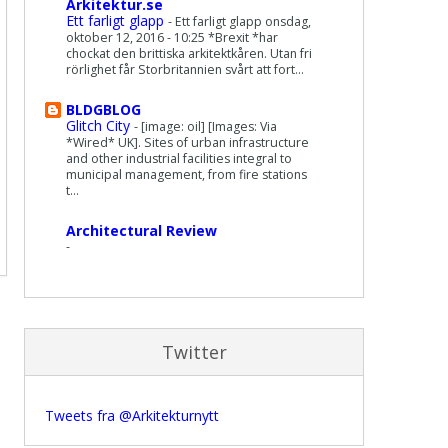
Arkitektur.se
Ett farligt glapp
-
Ett farligt glapp onsdag,
oktober 12, 2016 - 10:25 *Brexit *har
chockat den brittiska arkitektkåren. Utan fri
rörlighet får Storbritannien svårt att fort...
BLDGBLOG
Glitch City
-
[image: oil] [Images: Via
*Wired* UK]. Sites of urban infrastructure
and other industrial facilities integral to
municipal management, from fire stations
t...
Architectural Review
-
Twitter
Tweets fra @Arkitekturnytt