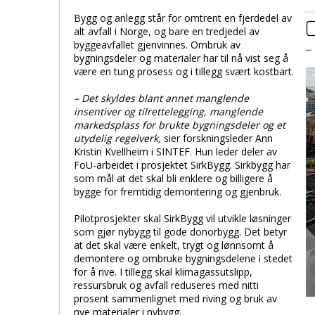
Bygg og anlegg står for omtrent en fjerdedel av
alt avfall i Norge, og bare en tredjedel av
byggeavfallet gjenvinnes. Ombruk av
bygningsdeler og materialer har til nå vist seg å
være en tung prosess og i tillegg svært kostbart.
– Det skyldes blant annet manglende
insentiver og tilrettelegging, manglende
markedsplass for brukte bygningsdeler og et
utydelig regelverk,
sier forskningsleder Ann
Kristin Kvellheim i SINTEF. Hun leder deler av
FoU-arbeidet i prosjektet SirkBygg. Sirkbygg har
som mål at det skal bli enklere og billigere å
bygge for fremtidig demontering og gjenbruk.
Pilotprosjekter skal SirkBygg vil utvikle løsninger
som gjør nybygg til gode donorbygg. Det betyr
at det skal være enkelt, trygt og lønnsomt å
demontere og ombruke bygningsdelene i stedet
for å rive. I tillegg skal klimagassutslipp,
ressursbruk og avfall reduseres med nitti
prosent sammenlignet med riving og bruk av
nye materialer i nybygg.