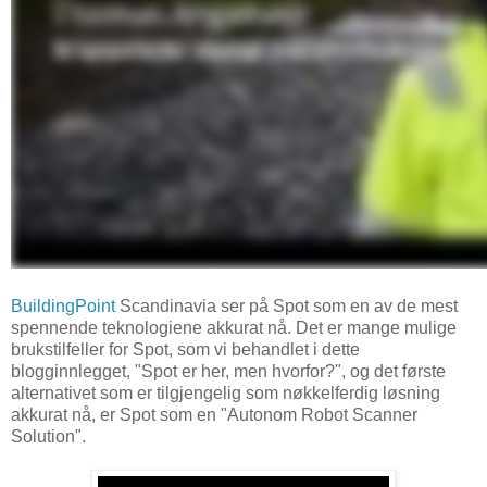
BuildingPoint
Scandinavia ser på Spot som en av de mest
spennende teknologiene akkurat nå. Det er mange mulige
brukstilfeller for Spot, som vi behandlet i dette
blogginnlegget, "Spot er her, men hvorfor?", og det første
alternativet som er tilgjengelig som nøkkelferdig løsning
akkurat nå, er Spot som en "Autonom Robot Scanner
Solution".