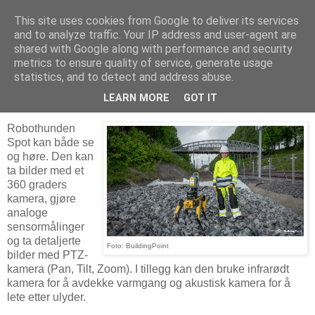
This site uses cookies from Google to deliver its services
Arkitektur & Miljøteknologi
and to analyze traffic. Your IP address and user-agent are
shared with Google along with performance and security
metrics to ensure quality of service, generate usage
statistics, and to detect and address abuse.
17 juli 2022
Robot overvåker anleggsarbeidet
LEARN MORE
GOT IT
Robothunden
Spot kan både se
og høre. Den kan
ta bilder med et
360 graders
kamera, gjøre
analoge
sensormålinger
og ta detaljerte
Foto: BuildingPoint
bilder med PTZ-
kamera (Pan, Tilt, Zoom). I tillegg kan den bruke infrarødt
kamera for å avdekke varmgang og akustisk kamera for å
lete etter ulyder.