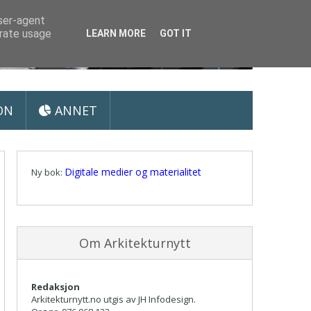
user-agent
erate usage
LEARN MORE
GOT IT
ON
ANNET
Digitale medier og materialitet
Ny bok:
Om Arkitekturnytt
Redaksjon
Arkitekturnytt.no utgis av JH Infodesign.