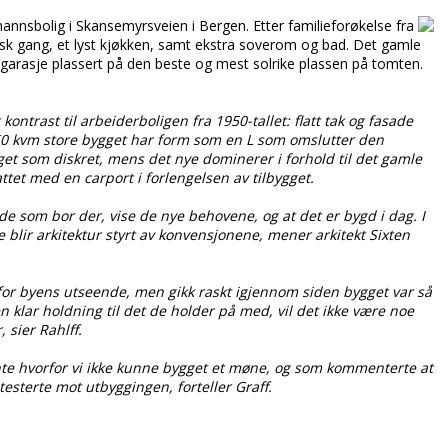
nnsbolig i Skansemyrsveien i Bergen. Etter familieforøkelse fra
ktisk gang, et lyst kjøkken, samt ekstra soverom og bad. Det gamle
garasje plassert på den beste og mest solrike plassen på tomten.
 kontrast til arbeiderboligen fra 1950-tallet: flatt tak og fasade
0 kvm store bygget har form som en L som omslutter den
get som diskret, mens det nye dominerer i forhold til det gamle
tet med en carport i forlengelsen av tilbygget.
 de som bor der, vise de nye behovene, og at det er bygd i dag. I
fte blir arkitektur styrt av konvensjonene, mener arkitekt Sixten
for byens utseende, men gikk raskt igjennom siden bygget var så
en klar holdning til det de holder på med, vil det ikke være noe
 sier Rahlff.
jønte hvorfor vi ikke kunne bygget et møne, og som kommenterte at
testerte mot utbyggingen, forteller Graff.