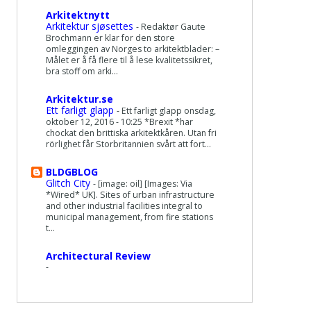
Arkitektnytt
Arkitektur sjøsettes
-
Redaktør Gaute
Brochmann er klar for den store
omleggingen av Norges to arkitektblader: –
Målet er å få flere til å lese kvalitetssikret,
bra stoff om arki...
Arkitektur.se
Ett farligt glapp
-
Ett farligt glapp onsdag,
oktober 12, 2016 - 10:25 *Brexit *har
chockat den brittiska arkitektkåren. Utan fri
rörlighet får Storbritannien svårt att fort...
BLDGBLOG
Glitch City
-
[image: oil] [Images: Via
*Wired* UK]. Sites of urban infrastructure
and other industrial facilities integral to
municipal management, from fire stations
t...
Architectural Review
-