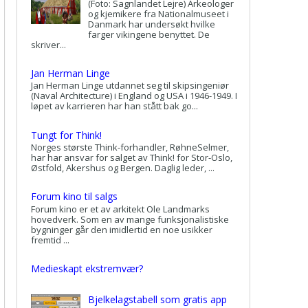
(Foto: Sagnlandet Lejre) Arkeologer
og kjemikere fra Nationalmuseet i
Danmark har undersøkt hvilke
farger vikingene benyttet. De
skriver...
Jan Herman Linge
Jan Herman Linge utdannet seg til skipsingeniør
(Naval Architecture) i England og USA i 1946-1949. I
løpet av karrieren har han stått bak go...
Tungt for Think!
Norges største Think-forhandler, RøhneSelmer,
har har ansvar for salget av Think! for Stor-Oslo,
Østfold, Akershus og Bergen. Daglig leder, ...
Forum kino til salgs
Forum kino er et av arkitekt Ole Landmarks
hovedverk. Som en av mange funksjonalistiske
bygninger går den imidlertid en noe usikker
fremtid ...
Medieskapt ekstremvær?
Bjelkelagstabell som gratis app