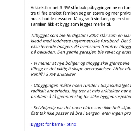
Arkitektfirmaet 3 RW står bak påbyggingen av en toma
tre til fire ønsket familien seg en større og mer pra
huset hadde dessuten få og små vinduer, og en stor 
Familien fikk et bygg som legges merke til.
Tilbygget som ble ferdigstilt i 2004 står som en klar
kledd med loddrette usymmetriske furubord. Det 5
eksisterende boligen. På fremsiden fremtrer tilbyg
på baksiden. Den gamle garasjen ble revet og erstat
- Vi mener at nye boliger og tilbygg skal gjenspeile
tillegg er det viktig å skape overraskelser. Altfor o
Rahlff i 3 RW arkitekter
- Utbyggingen måtte noen runder i tilsynsutvalget 
radikalt annerledes. Jeg tror at hvis arkitekter har 
problem å få gjennomslag for slike byggeprosjekter,
- Selvfølgelig var det noen eldre som ikke helt sk
flatt tak ikke passer så bra i Bergen. Men ingen pro
Bygget for barna - bt.no