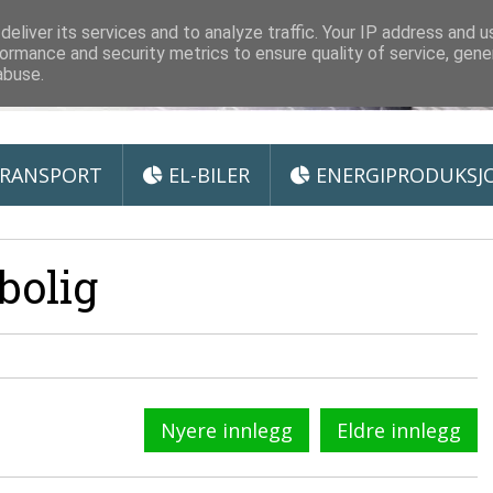
 Miljøteknologi
eliver its services and to analyze traffic. Your IP address and 
ormance and security metrics to ensure quality of service, gen
abuse.
RANSPORT
EL-BILER
ENERGIPRODUKSJ
bolig
Nyere innlegg
Eldre innlegg