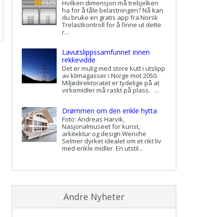
Hvilken dimensjon må trebjelken
ha for å tåle belastningen? Nå kan
du bruke en gratis app fra Norsk
Trelastkontroll for å finne ut dette
r...
Lavutslippssamfunnet innen
rekkevidde
Det er mulig med store kutt i utslipp
av klimagasser i Norge mot 2050.
Miljødirektoratet er tydelige på at
virkemidler må raskt på plass. ...
Drømmen om den enkle hytta
Foto: Andreas Harvik,
Nasjonalmuseet for kunst,
arkitektur og design Wenche
Selmer dyrket idealet om et rikt liv
med enkle midler. En utstil...
Andre Nyheter