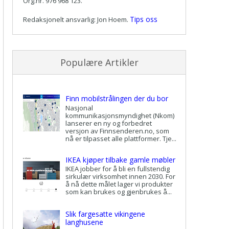
Org.nr. 976 968 123.
Tips oss
Redaksjonelt ansvarlig: Jon Hoem.
Populære Artikler
Finn mobilstrålingen der du bor
Nasjonal
kommunikasjonsmyndighet (Nkom)
lanserer en ny og forbedret
versjon av Finnsenderen.no, som
nå er tilpasset alle plattformer. Tje...
IKEA kjøper tilbake gamle møbler
IKEA jobber for å bli en fullstendig
sirkulær virksomhet innen 2030. For
å nå dette målet lager vi produkter
som kan brukes og gjenbrukes å...
Slik fargesatte vikingene
langhusene