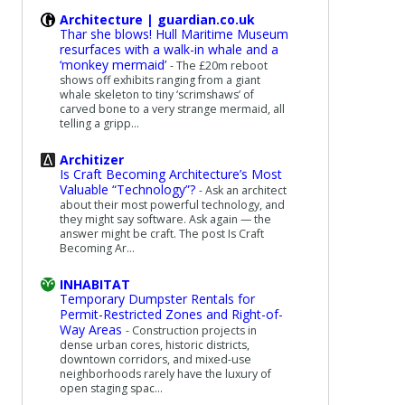
Architecture | guardian.co.uk
Thar she blows! Hull Maritime Museum
resurfaces with a walk-in whale and a
‘monkey mermaid’
-
The £20m reboot
shows off exhibits ranging from a giant
whale skeleton to tiny ‘scrimshaws’ of
carved bone to a very strange mermaid, all
telling a gripp...
Architizer
Is Craft Becoming Architecture’s Most
Valuable “Technology”?
-
Ask an architect
about their most powerful technology, and
they might say software. Ask again — the
answer might be craft. The post Is Craft
Becoming Ar...
INHABITAT
Temporary Dumpster Rentals for
Permit-Restricted Zones and Right-of-
Way Areas
-
Construction projects in
dense urban cores, historic districts,
downtown corridors, and mixed-use
neighborhoods rarely have the luxury of
open staging spac...