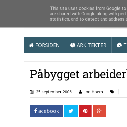
Arkitektur &
This site uses cookies from Google to d
are shared with Google along with perf
statistics, and to detect and address 
FORSIDEN
ARKITEKTER
T
Påbygget arbeider
25 september 2006
Jon Hoem
acebook