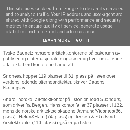
This site uses cookies from Google to deliver its services
Arkitektur & Miljøteknologi
and to analyze traffic. Your IP address and user-agent are
shared with Google along with performance and security
metrics to ensure quality of service, generate usage
statistics, and to detect and address abuse.
28 juli 2008
Snøhettas anerkjenelse øker
LEARN MORE
GOT IT
Tyske Baunetz rangere arkitektkontorene på bakgrunn av
publisering i internasjonale magasiner og hvor omfattende
arktitektarbeid kontorene har utført.
Snøhetta hopper 119 plasser til 31. plass på listen over
verdens ledende stjernearkitekter, skriver Dagens
Næringsliv.
Andre "norske" arktitektkontor på listen er Todd Suanders,
som driver fra Bergen. Hans kontor faller 37 plasser til 122,
mens de norske arkitektselskapene Jarmund/Vigsnæs(36.
plass) , Helen&Hard (74. plass) og Jensen & Skodvind
Arkitektkontor (114. plass) også er på listen.