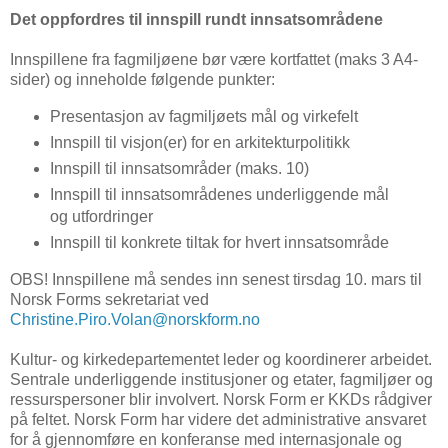
Det oppfordres til innspill rundt innsatsområdene
Innspillene fra fagmiljøene bør være kortfattet (maks 3 A4-
sider) og inneholde følgende punkter:
Presentasjon av fagmiljøets mål og virkefelt
Innspill til visjon(er) for en arkitekturpolitikk
Innspill til innsatsområder (maks. 10)
Innspill til innsatsområdenes underliggende mål
og utfordringer
Innspill til konkrete tiltak for hvert innsatsområde
OBS! Innspillene må sendes inn senest tirsdag 10. mars til
Norsk Forms sekretariat ved
Christine.Piro.Volan@norskform.no
Kultur- og kirkedepartementet leder og koordinerer arbeidet.
Sentrale underliggende institusjoner og etater, fagmiljøer og
ressurspersoner blir involvert. Norsk Form er KKDs rådgiver
på feltet. Norsk Form har videre det administrative ansvaret
for å gjennomføre en konferanse med internasjonale og