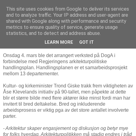
This site uses cookies from Google to deliver its services
Arkitektur & Miljøteknologi
and to analyze traffic. Your IP address and user-agent are
shared with Google along with performance and security
metrics to ensure quality of service, generate usage
statistics, and to detect and address abuse.
09 mars 2009
Arbeidet med ny arkitekturpolitikk
LEARN MORE
GOT IT
Onsdag 4. mars ble det arrangert verksted på DogA i
forbindelse med Regjeringens arkitekturpolitiske
handlingsplan. Handlingsplanen er et samarbeidsprosjekt
mellom 13 departementer.
Kultur- og kirkeminister Trond Giske trakk frem viktigheten av
Åse Klevelands initiativ på 90-tallet, men påpekte at dette
blir et større bilde med flere aktører ikke minst fordi man har
invitert til bred deltakelse. Bred og inkluderende
arbeidsprosess er viktig pga av det store antallet involverte
parter.
- Arkitektur skaper engasjement og diskusjon og betyr mye
for folks hverdag. Arkitekturpolitikken må stadig endres i tråd