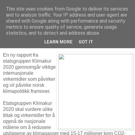
This site uses cookies from Google to deliver its services
Arkitektur & Miljøteknologi
and to analyze traffic. Your IP address and user-agent are
shared with Google along with performance and security
metrics to ensure quality of service, generate usage
statistics, and to detect and address abuse.
16 desember 2009
Klimakur 2020
LEARN MORE
GOT IT
En ny rapport fra
etatsgruppen Klimakur
2020 gjennomgår viktige
internasjonale
virkemidler som påvirker
og vil påvirke norsk
klimapolitikk framover.
Etatsgruppen Klimakur
2020 skal vurdere ulike
tiltak og virkemidler for å
oppnå de nasjonale
målene om å redusere
utslippene av klimagasser med 15-17 millioner tonn CO2-